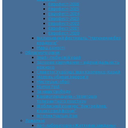
Єврофест-2026
Єврофест-2025
Єврофест-2024
Єврофест-2023
Єврофест-2022
Єврофест-2021
Єврофест-2020
Інклюзивний фестиваль “Натхнення без
кордонів”
Марш єдності
Обласного рівня
Знай і люби свій край
Здорове харчування – відповідальність
кожного
Славетні Українці. Іван Карпенко-Карий
Молодь обирає здоров’я
Мистецькі обрії
Humor Fest
За нашу свободу
Кіровоградщина – територія
толерантного простору
ІII обласний конкурс “Буктрейлер.
Книжковий форум”
Інтелектуальні ігри
Локальні
Арт-лабораторія «Життєвих завдань»