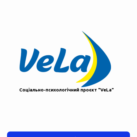
Соціально-психологічний проєкт "VeLa"