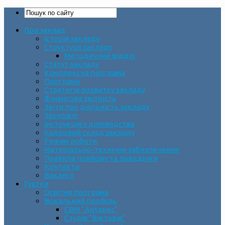
Про заклад
Історія закладу
Структура закладу
Методичний відділ
Статут закладу
Комплексна програма
Програми
Стратегія розвитку закладу
Фінансова звітність
Звіти про діяльність закладу
Закупівлі
Інструкція з діловодства
Кадровий склад закладу
Режим роботи
Матеріально-технічне забезпечення
Правила прийому та поведінки
Контакти
Вакансії
Гуртки
Освітня програма
Вокальний профіль
СВМ “Антарес”
Студія “Вікторія”