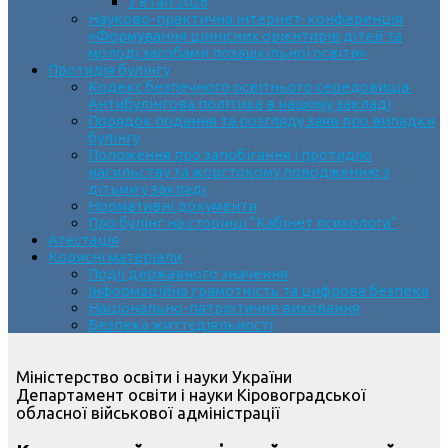
3 етап 2026
Науково-практична інтернет-конференція
«Формування ціннісних орієнтирів дітей та
молоді засобами позашкільної освіти»
Протидія булінгу
Кодекс безпечного освітнього середовища.
Антибулінгова політика в нашому закладі
Порядок подання та розгляду заяв про випадки
булінгу
Положення про запобігання і протидію
насильству та жорстокому поводженню з
дітьми у закладі
Нормативні документи
Про булінг на сторінці “Кабінет психолога”
Атестація
Корисні матеріали
Події державного значення
Інформаційна грамотність та цифрова безпека
Національно-патріотичне виховання
Безпека життєдіяльності
Міністерство освіти і науки України
Департамент освіти і науки Кіровоградської
обласної військової адміністрації