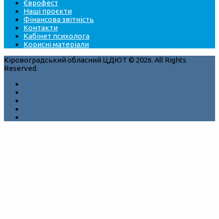
Єврофест
Наші проєкти
Фінансова звітність
Контакти
Кабінет психолога
Корисні матеріали
Кіровоградський обласний ЦДЮТ © 2026. All Rights
Reserved.