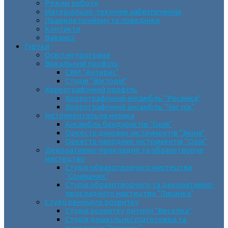
Режим роботи
Матеріально-технічне забезпечення
Правила прийому та поведінки
Контакти
Вакансії
Гуртки
Освітня програма
Вокальний профіль
СВМ “Антарес”
Студія “Вікторія”
Хореографічний профіль
Хореографічний ансамбль “Росинка”
Хореографічний ансамбль “Час пік”
Інструментальна музика
Ансамбль бандуристів “Орія”
Оркестр духових інструментів “Зміна”
Оркестр народних інструментів “Орія”
Декоративно-прикладне та образотворче
мистецтво
Cтудія образотворчого мистецтва
“Соняшник”
Студія образотворчого та декоративно-
прикладного мистецтва “Писанка”
Студії раннього розвитку
Студія розвитку дитини “Веселка”
Студія дошкільної підготовки та
виховання “Горішок”