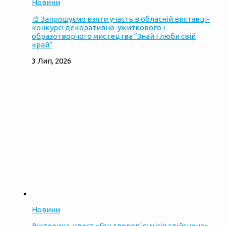
Новини
🎨 Запрошуємо взяти участь в обласній виставці-
конкурсі декоративно-ужиткового і
образотворчого мистецтва “Знай і люби свій
край”
3 Лип, 2026
Новини
Вікторина-квест «Ген здоровʼя: місія здійснена»