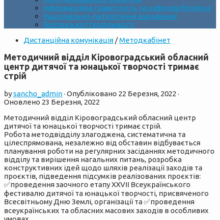
Інформаційна грамотність та цифрова безпека
Національно-патріотичне виховання
Безпека життєдіяльності
Дистанційна комунікація
/
Методкабінет
Методичний відділ Кіровоградський обласний
центр дитячої та юнацької творчості тримає
стрій
by
sancho_admin
· Опубліковано
22 Березня, 2022
·
Оновлено
23 Березня, 2022
Методичний відділ Кіровоградський обласний центр
дитячої та юнацької творчості тримає стрій.
Робота методвідділу злагоджена, систематична та
цілеспрямована, незалежно від обставин відбувається
планування роботи на регулярних засіданнях методичного
відділу та вирішення нагальних питань, розробка
конструктивних ідей щодо шляхів реалізації заходів та
проєктів, підведення підсумків реалізованих проєктів:
✅проведення заочного етапу XXVII Всеукраїнського
фестивалю дитячої та юнацької творчості, присвяченого
Всесвітньому Дню Землі, організації та ✅проведення
всеукраїнських та обласних масових заходів в особливих
умовах,