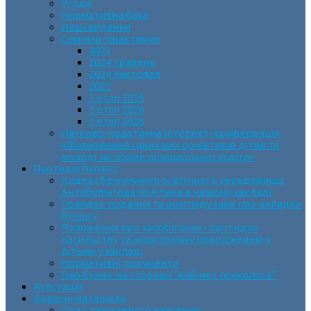
Угоди
Нормативна база
Наші видання
Семінар-практикум
2023
2024 травень
2024 листопад
2025
1 етап 2026
2 етап 2026
3 етап 2026
Науково-практична інтернет-конференція
«Формування ціннісних орієнтирів дітей та
молоді засобами позашкільної освіти»
Протидія булінгу
Кодекс безпечного освітнього середовища.
Антибулінгова політика в нашому закладі
Порядок подання та розгляду заяв про випадки
булінгу
Положення про запобігання і протидію
насильству та жорстокому поводженню з
дітьми у закладі
Нормативні документи
Про булінг на сторінці “Кабінет психолога”
Атестація
Корисні матеріали
Події державного значення