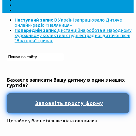
Наступний запис
В Україні запрацювало Дитяче
онлайн-радіо «Паляниця»
Попередній запис
Дистанційна робота в Народному
художньому колективі студії естрадної дитячої пісні
“Вікторія” триває
Бажаєте записати Вашу дитину в один з наших
гуртків?
Заповніть просту форму
Це займе у Вас не більше кількох хвилин