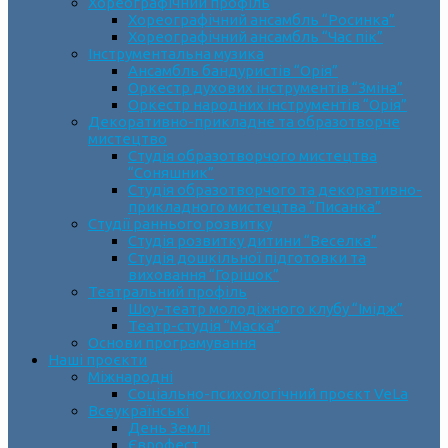
Хореографічний профіль
Хореографічний ансамбль “Росинка”
Хореографічний ансамбль “Час пік”
Інструментальна музика
Ансамбль бандуристів “Орія”
Оркестр духових інструментів “Зміна”
Оркестр народних інструментів “Орія”
Декоративно-прикладне та образотворче
мистецтво
Cтудія образотворчого мистецтва
“Соняшник”
Студія образотворчого та декоративно-
прикладного мистецтва “Писанка”
Студії раннього розвитку
Студія розвитку дитини “Веселка”
Студія дошкільної підготовки та
виховання “Горішок”
Театральний профіль
Шоу-театр молодіжного клубу “Імідж”
Театр-студія “Маска”
Основи програмування
Наші проєкти
Міжнародні
Соціально-психологічний проєкт VeLa
Всеукраїнські
День Землі
Єврофест