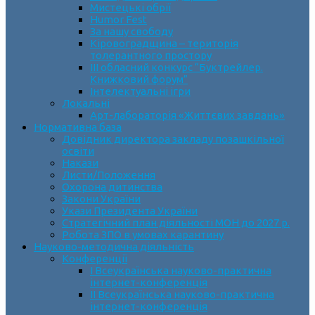
Мистецькі обрії
Humor Fest
За нашу свободу
Кіровоградщина – територія
толерантного простору
ІII обласний конкурс “Буктрейлер.
Книжковий форум”
Інтелектуальні ігри
Локальні
Арт-лабораторія «Життєвих завдань»
Нормативна база
Довідник директора закладу позашкільної
освіти
Накази
Листи/Положення
Охорона дитинства
Закони України
Укази Президента України
Стратегічний план діяльності МОН до 2027 р.
Робота ЗПО в умовах карантину
Науково-методична діяльність
Конференції
І Всеукраїнська науково-практична
інтернет-конференція
ІІ Всеукраїнська науково-практична
інтернет-конференція