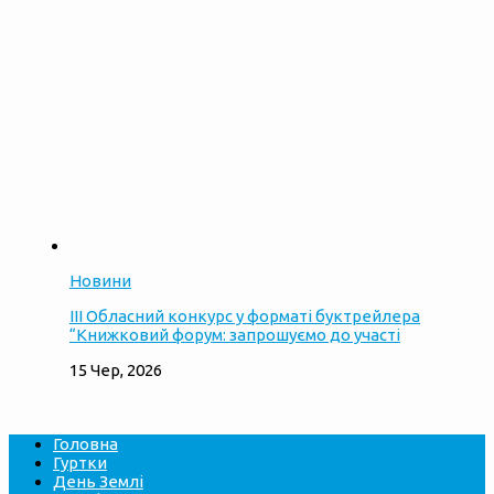
Новини
ІІІ Обласний конкурс у форматі буктрейлера
“Книжковий форум: запрошуємо до участі
15 Чер, 2026
Головна
Гуртки
День Землі