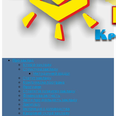
Про заклад
Історія закладу
Структура закладу
Методичний відділ
Статут закладу
Комплексна програма
Програми
Стратегія розвитку закладу
Фінансова звітність
Звіти про діяльність закладу
Закупівлі
Інструкція з діловодства
Кадровий склад закладу