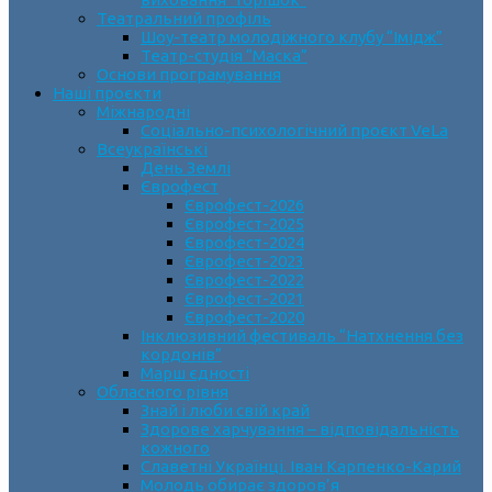
Театральний профіль
Шоу-театр молодіжного клубу “Імідж”
Театр-студія “Маска”
Основи програмування
Наші проєкти
Міжнародні
Соціально-психологічний проєкт VeLa
Всеукраїнські
День Землі
Єврофест
Єврофест-2026
Єврофест-2025
Єврофест-2024
Єврофест-2023
Єврофест-2022
Єврофест-2021
Єврофест-2020
Інклюзивний фестиваль “Натхнення без
кордонів”
Марш єдності
Обласного рівня
Знай і люби свій край
Здорове харчування – відповідальність
кожного
Славетні Українці. Іван Карпенко-Карий
Молодь обирає здоров’я