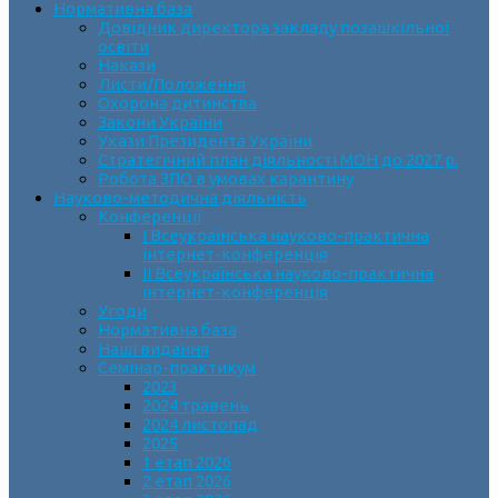
Нормативна база
Довідник директора закладу позашкільної
освіти
Накази
Листи/Положення
Охорона дитинства
Закони України
Укази Президента України
Стратегічний план діяльності МОН до 2027 р.
Робота ЗПО в умовах карантину
Науково-методична діяльність
Конференції
І Всеукраїнська науково-практична
інтернет-конференція
ІІ Всеукраїнська науково-практична
інтернет-конференція
Угоди
Нормативна база
Наші видання
Семінар-практикум
2023
2024 травень
2024 листопад
2025
1 етап 2026
2 етап 2026