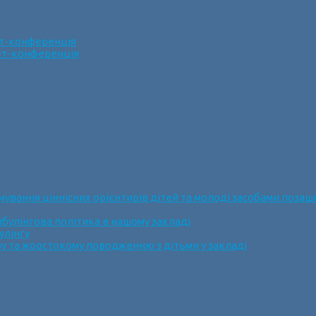
ет-конференція
нет-конференція
ання ціннісних орієнтирів дітей та молоді засобами позашк
булінгова політика в нашому закладі
улінгу
у та жорстокому поводженню з дітьми у закладі