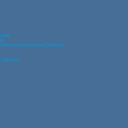
ецтво
ик”
икладного мистецтва “Писанка”
 “Горішок”