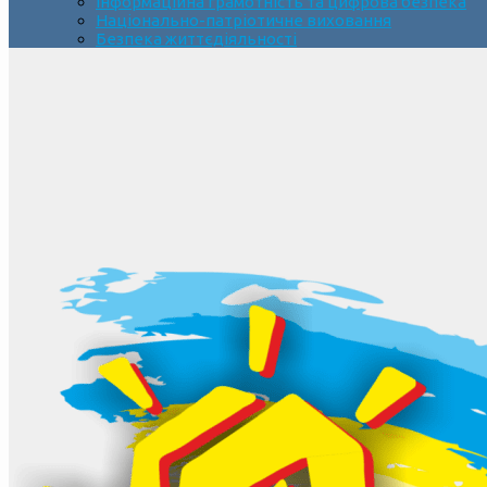
Інформаційна грамотність та цифрова безпека
Національно-патріотичне виховання
Безпека життєдіяльності