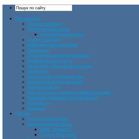
Про заклад
Історія закладу
Структура закладу
Методичний відділ
Статут закладу
Комплексна програма
Програми
Стратегія розвитку закладу
Фінансова звітність
Звіти про діяльність закладу
Закупівлі
Інструкція з діловодства
Кадровий склад закладу
Режим роботи
Матеріально-технічне забезпечення
Правила прийому та поведінки
Контакти
Вакансії
Гуртки
Освітня програма
Вокальний профіль
СВМ “Антарес”
Студія “Вікторія”