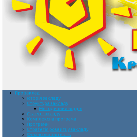
Про заклад
Історія закладу
Структура закладу
Методичний відділ
Статут закладу
Комплексна програма
Програми
Стратегія розвитку закладу
Фінансова звітність