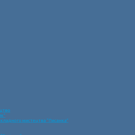
ецтво
ик”
икладного мистецтва “Писанка”