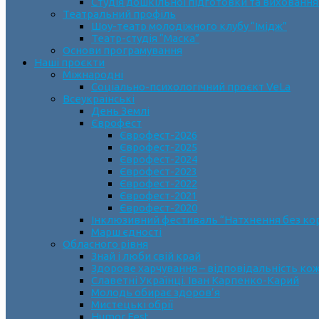
Студія дошкільної підготовки та виховання
Театральний профіль
Шоу-театр молодіжного клубу “Імідж”
Театр-студія “Маска”
Основи програмування
Наші проєкти
Міжнародні
Соціально-психологічний проєкт VeLa
Всеукраїнські
День Землі
Єврофест
Єврофест-2026
Єврофест-2025
Єврофест-2024
Єврофест-2023
Єврофест-2022
Єврофест-2021
Єврофест-2020
Інклюзивний фестиваль “Натхнення без ко
Марш єдності
Обласного рівня
Знай і люби свій край
Здорове харчування – відповідальність ко
Славетні Українці. Іван Карпенко-Карий
Молодь обирає здоров’я
Мистецькі обрії
Humor Fest