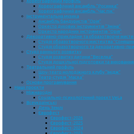
Хореографічний профіль
Хореографічний ансамбль “Росинка”
Хореографічний ансамбль “Час пік”
Інструментальна музика
Ансамбль бандуристів “Орія”
Оркестр духових інструментів “Зміна”
Оркестр народних інструментів “Орія”
Декоративно-прикладне та образотворче мист
Cтудія образотворчого мистецтва “Соняшн
Студія образотворчого та декоративно-пр
Студії раннього розвитку
Студія розвитку дитини “Веселка”
Студія дошкільної підготовки та виховання
Театральний профіль
Шоу-театр молодіжного клубу “Імідж”
Театр-студія “Маска”
Основи програмування
Наші проєкти
Міжнародні
Соціально-психологічний проєкт VeLa
Всеукраїнські
День Землі
Єврофест
Єврофест-2026
Єврофест-2025
Єврофест-2024
Єврофест-2023