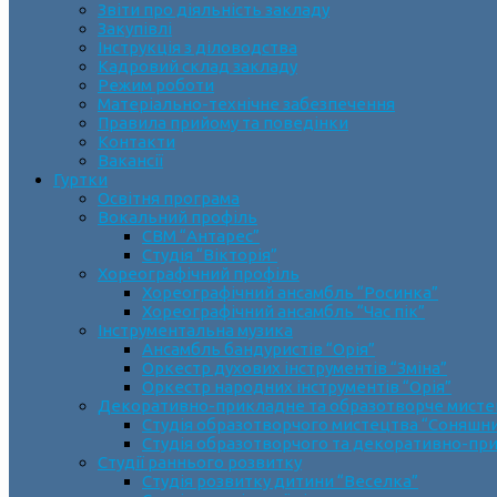
Звіти про діяльність закладу
Закупівлі
Інструкція з діловодства
Кадровий склад закладу
Режим роботи
Матеріально-технічне забезпечення
Правила прийому та поведінки
Контакти
Вакансії
Гуртки
Освітня програма
Вокальний профіль
СВМ “Антарес”
Студія “Вікторія”
Хореографічний профіль
Хореографічний ансамбль “Росинка”
Хореографічний ансамбль “Час пік”
Інструментальна музика
Ансамбль бандуристів “Орія”
Оркестр духових інструментів “Зміна”
Оркестр народних інструментів “Орія”
Декоративно-прикладне та образотворче мист
Cтудія образотворчого мистецтва “Соняшн
Студія образотворчого та декоративно-пр
Студії раннього розвитку
Студія розвитку дитини “Веселка”