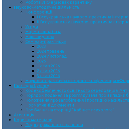
Робота ЗПО в умовах карантину
Науково-методична діяльність
Конференції
І Всеукраїнська науково-практична інтерн
ІІ Всеукраїнська науково-практична інтер
Угоди
Нормативна база
Наші видання
Семінар-практикум
2023
2024 травень
2024 листопад
2025
1 етап 2026
2 етап 2026
3 етап 2026
Науково-практична інтернет-конференція «Формув
Протидія булінгу
Кодекс безпечного освітнього середовища. Анти
Порядок подання та розгляду заяв про випадки б
Положення про запобігання і протидію насильств
Нормативні документи
Про булінг на сторінці “Кабінет психолога”
Атестація
Корисні матеріали
Події державного значення