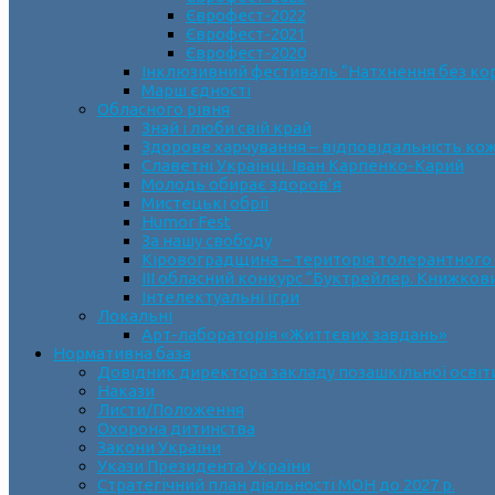
Єврофест-2022
Єврофест-2021
Єврофест-2020
Інклюзивний фестиваль “Натхнення без ко
Марш єдності
Обласного рівня
Знай і люби свій край
Здорове харчування – відповідальність ко
Славетні Українці. Іван Карпенко-Карий
Молодь обирає здоров’я
Мистецькі обрії
Humor Fest
За нашу свободу
Кіровоградщина – територія толерантного
ІII обласний конкурс “Буктрейлер. Книжков
Інтелектуальні ігри
Локальні
Арт-лабораторія «Життєвих завдань»
Нормативна база
Довідник директора закладу позашкільної освіт
Накази
Листи/Положення
Охорона дитинства
Закони України
Укази Президента України
Стратегічний план діяльності МОН до 2027 р.