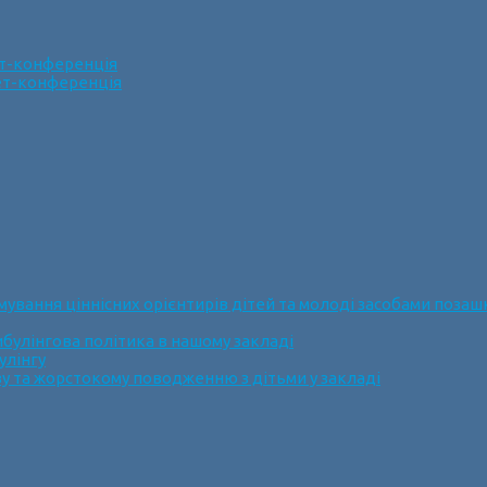
ет-конференція
нет-конференція
ання ціннісних орієнтирів дітей та молоді засобами позашк
булінгова політика в нашому закладі
улінгу
у та жорстокому поводженню з дітьми у закладі