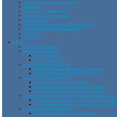
Звіти про діяльність закладу
Закупівлі
Інструкція з діловодства
Кадровий склад закладу
Режим роботи
Матеріально-технічне забезпечення
Правила прийому та поведінки
Контакти
Вакансії
Гуртки
Освітня програма
Вокальний профіль
СВМ “Антарес”
Студія “Вікторія”
Хореографічний профіль
Хореографічний ансамбль “Росинка”
Хореографічний ансамбль “Час пік”
Інструментальна музика
Ансамбль бандуристів “Орія”
Оркестр духових інструментів “Зміна”
Оркестр народних інструментів “Орія”
Декоративно-прикладне та образотворче мист
Cтудія образотворчого мистецтва “Соняшн
Студія образотворчого та декоративно-пр
Студії раннього розвитку
Студія розвитку дитини “Веселка”