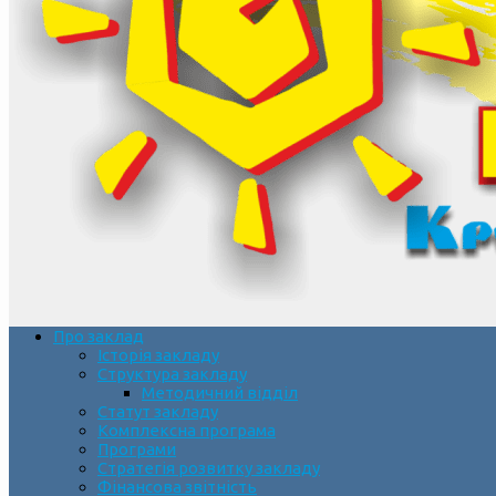
Про заклад
Історія закладу
Структура закладу
Методичний відділ
Статут закладу
Комплексна програма
Програми
Стратегія розвитку закладу
Фінансова звітність