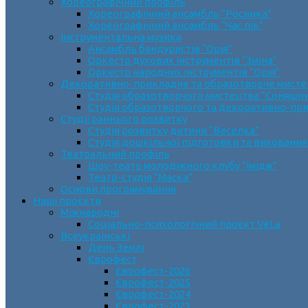
Хореографічний профіль
Хореографічний ансамбль “Росинка”
Хореографічний ансамбль “Час пік”
Інструментальна музика
Ансамбль бандуристів “Орія”
Оркестр духових інструментів “Зміна”
Оркестр народних інструментів “Орія”
Декоративно-прикладне та образотворче мист
Cтудія образотворчого мистецтва “Соняшн
Студія образотворчого та декоративно-пр
Студії раннього розвитку
Студія розвитку дитини “Веселка”
Студія дошкільної підготовки та виховання
Театральний профіль
Шоу-театр молодіжного клубу “Імідж”
Театр-студія “Маска”
Основи програмування
Наші проєкти
Міжнародні
Соціально-психологічний проєкт VeLa
Всеукраїнські
День Землі
Єврофест
Єврофест-2026
Єврофест-2025
Єврофест-2024
Єврофест-2023