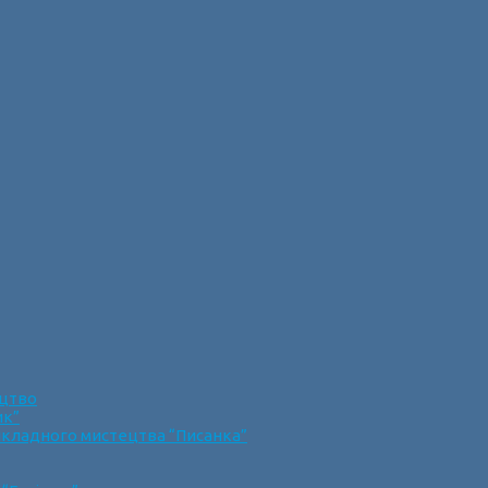
ецтво
ик”
икладного мистецтва “Писанка”