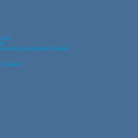
ецтво
ик”
икладного мистецтва “Писанка”
 “Горішок”