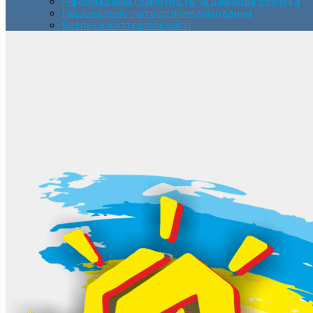
Інформаційна грамотність та цифрова безпека
Національно-патріотичне виховання
Безпека життєдіяльності