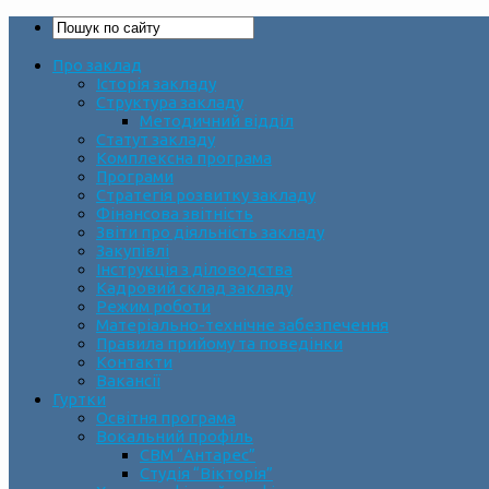
Про заклад
Історія закладу
Структура закладу
Методичний відділ
Статут закладу
Комплексна програма
Програми
Стратегія розвитку закладу
Фінансова звітність
Звіти про діяльність закладу
Закупівлі
Інструкція з діловодства
Кадровий склад закладу
Режим роботи
Матеріально-технічне забезпечення
Правила прийому та поведінки
Контакти
Вакансії
Гуртки
Освітня програма
Вокальний профіль
СВМ “Антарес”
Студія “Вікторія”