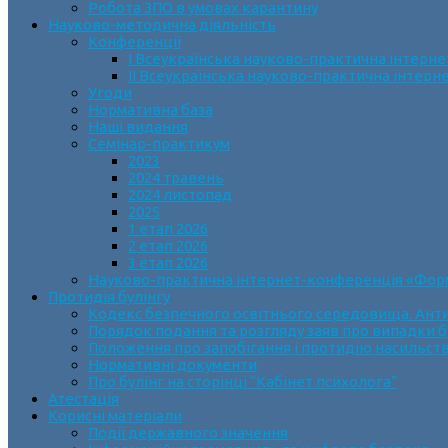
Робота ЗПО в умовах карантину
Науково-методична діяльність
Конференції
І Всеукраїнська науково-практична інтерн
ІІ Всеукраїнська науково-практична інтер
Угоди
Нормативна база
Наші видання
Семінар-практикум
2023
2024 травень
2024 листопад
2025
1 етап 2026
2 етап 2026
3 етап 2026
Науково-практична інтернет-конференція «Формув
Протидія булінгу
Кодекс безпечного освітнього середовища. Анти
Порядок подання та розгляду заяв про випадки б
Положення про запобігання і протидію насильств
Нормативні документи
Про булінг на сторінці “Кабінет психолога”
Атестація
Корисні матеріали
Події державного значення