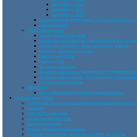
Єврофест-2022
Єврофест-2021
Єврофест-2020
Інклюзивний фестиваль “Натхнення без ко
Марш єдності
Обласного рівня
Знай і люби свій край
Здорове харчування – відповідальність ко
Славетні Українці. Іван Карпенко-Карий
Молодь обирає здоров’я
Мистецькі обрії
Humor Fest
За нашу свободу
Кіровоградщина – територія толерантного
ІII обласний конкурс “Буктрейлер. Книжков
Інтелектуальні ігри
Локальні
Арт-лабораторія «Життєвих завдань»
Нормативна база
Довідник директора закладу позашкільної освіт
Накази
Листи/Положення
Охорона дитинства
Закони України
Укази Президента України
Стратегічний план діяльності МОН до 2027 р.