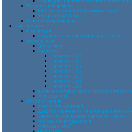
Студія дошкільної підготовки та виховання
Театральний профіль
Шоу-театр молодіжного клубу “Імідж”
Театр-студія “Маска”
Основи програмування
Наші проєкти
Міжнародні
Соціально-психологічний проєкт VeLa
Всеукраїнські
День Землі
Єврофест
Єврофест-2026
Єврофест-2025
Єврофест-2024
Єврофест-2023
Єврофест-2022
Єврофест-2021
Єврофест-2020
Інклюзивний фестиваль “Натхнення без ко
Марш єдності
Обласного рівня
Знай і люби свій край
Здорове харчування – відповідальність ко
Славетні Українці. Іван Карпенко-Карий
Молодь обирає здоров’я
Мистецькі обрії
Humor Fest