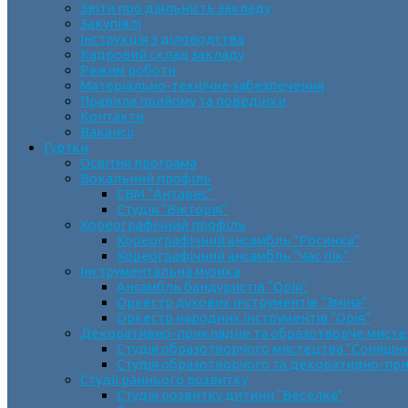
Звіти про діяльність закладу
Закупівлі
Інструкція з діловодства
Кадровий склад закладу
Режим роботи
Матеріально-технічне забезпечення
Правила прийому та поведінки
Контакти
Вакансії
Гуртки
Освітня програма
Вокальний профіль
СВМ “Антарес”
Студія “Вікторія”
Хореографічний профіль
Хореографічний ансамбль “Росинка”
Хореографічний ансамбль “Час пік”
Інструментальна музика
Ансамбль бандуристів “Орія”
Оркестр духових інструментів “Зміна”
Оркестр народних інструментів “Орія”
Декоративно-прикладне та образотворче мист
Cтудія образотворчого мистецтва “Соняшн
Студія образотворчого та декоративно-пр
Студії раннього розвитку
Студія розвитку дитини “Веселка”