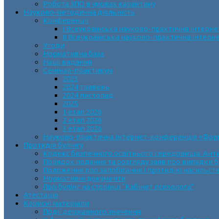
Робота ЗПО в умовах карантину
Науково-методична діяльність
Конференції
І Всеукраїнська науково-практична інтерн
ІІ Всеукраїнська науково-практична інтер
Угоди
Нормативна база
Наші видання
Семінар-практикум
2023
2024 травень
2024 листопад
2025
1 етап 2026
2 етап 2026
3 етап 2026
Науково-практична інтернет-конференція «Формув
Протидія булінгу
Кодекс безпечного освітнього середовища. Анти
Порядок подання та розгляду заяв про випадки б
Положення про запобігання і протидію насильств
Нормативні документи
Про булінг на сторінці “Кабінет психолога”
Атестація
Корисні матеріали
Події державного значення