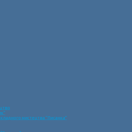
ецтво
ик”
икладного мистецтва “Писанка”