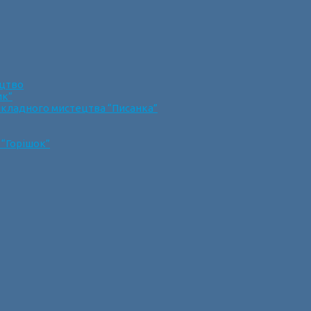
ецтво
ик”
икладного мистецтва “Писанка”
 “Горішок”