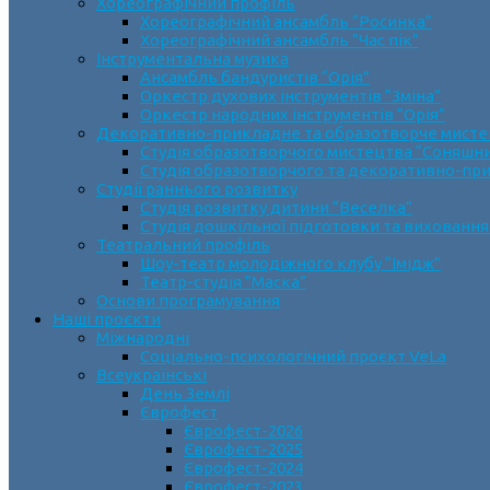
Хореографічний профіль
Хореографічний ансамбль “Росинка”
Хореографічний ансамбль “Час пік”
Інструментальна музика
Ансамбль бандуристів “Орія”
Оркестр духових інструментів “Зміна”
Оркестр народних інструментів “Орія”
Декоративно-прикладне та образотворче мист
Cтудія образотворчого мистецтва “Соняшн
Студія образотворчого та декоративно-пр
Студії раннього розвитку
Студія розвитку дитини “Веселка”
Студія дошкільної підготовки та виховання
Театральний профіль
Шоу-театр молодіжного клубу “Імідж”
Театр-студія “Маска”
Основи програмування
Наші проєкти
Міжнародні
Соціально-психологічний проєкт VeLa
Всеукраїнські
День Землі
Єврофест
Єврофест-2026
Єврофест-2025
Єврофест-2024
Єврофест-2023