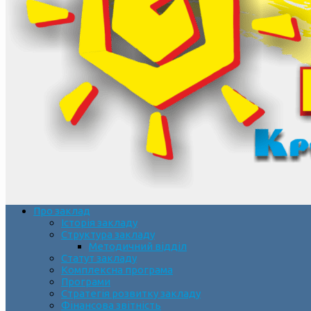
Про заклад
Історія закладу
Структура закладу
Методичний відділ
Статут закладу
Комплексна програма
Програми
Стратегія розвитку закладу
Фінансова звітність