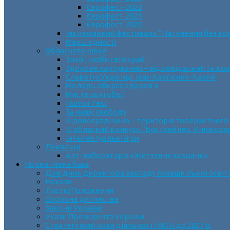
Єврофест-2022
Єврофест-2021
Єврофест-2020
Інклюзивний фестиваль “Натхнення без ко
Марш єдності
Обласного рівня
Знай і люби свій край
Здорове харчування – відповідальність ко
Славетні Українці. Іван Карпенко-Карий
Молодь обирає здоров’я
Мистецькі обрії
Humor Fest
За нашу свободу
Кіровоградщина – територія толерантного
ІII обласний конкурс “Буктрейлер. Книжков
Інтелектуальні ігри
Локальні
Арт-лабораторія «Життєвих завдань»
Нормативна база
Довідник директора закладу позашкільної освіт
Накази
Листи/Положення
Охорона дитинства
Закони України
Укази Президента України
Стратегічний план діяльності МОН до 2027 р.