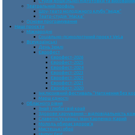
Студія дошкільної підготовки та виховання
Театральний профіль
Шоу-театр молодіжного клубу “Імідж”
Театр-студія “Маска”
Основи програмування
Наші проєкти
Міжнародні
Соціально-психологічний проєкт VeLa
Всеукраїнські
День Землі
Єврофест
Єврофест-2026
Єврофест-2025
Єврофест-2024
Єврофест-2023
Єврофест-2022
Єврофест-2021
Єврофест-2020
Інклюзивний фестиваль “Натхнення без ко
Марш єдності
Обласного рівня
Знай і люби свій край
Здорове харчування – відповідальність ко
Славетні Українці. Іван Карпенко-Карий
Молодь обирає здоров’я
Мистецькі обрії
Humor Fest