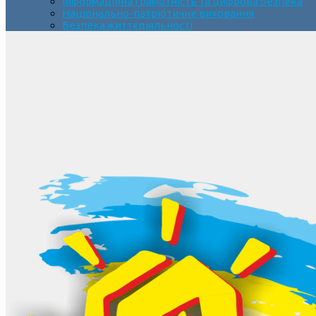
Інформаційна грамотність та цифрова безпека
Національно-патріотичне виховання
Безпека життєдіяльності