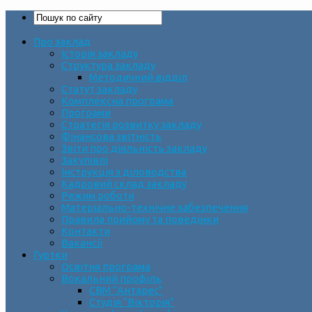
Про заклад
Історія закладу
Структура закладу
Методичний відділ
Статут закладу
Комплексна програма
Програми
Стратегія розвитку закладу
Фінансова звітність
Звіти про діяльність закладу
Закупівлі
Інструкція з діловодства
Кадровий склад закладу
Режим роботи
Матеріально-технічне забезпечення
Правила прийому та поведінки
Контакти
Вакансії
Гуртки
Освітня програма
Вокальний профіль
СВМ “Антарес”
Студія “Вікторія”