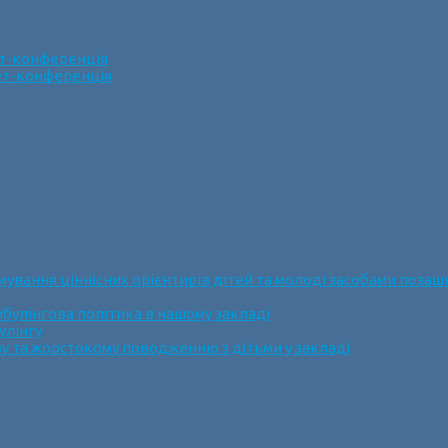
ет-конференція
нет-конференція
ання ціннісних орієнтирів дітей та молоді засобами позашк
булінгова політика в нашому закладі
улінгу
у та жорстокому поводженню з дітьми у закладі