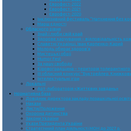
Єврофест-2022
Єврофест-2021
Єврофест-2020
Інклюзивний фестиваль “Натхнення без ко
Марш єдності
Обласного рівня
Знай і люби свій край
Здорове харчування – відповідальність ко
Славетні Українці. Іван Карпенко-Карий
Молодь обирає здоров’я
Мистецькі обрії
Humor Fest
За нашу свободу
Кіровоградщина – територія толерантного
ІII обласний конкурс “Буктрейлер. Книжков
Інтелектуальні ігри
Локальні
Арт-лабораторія «Життєвих завдань»
Нормативна база
Довідник директора закладу позашкільної освіт
Накази
Листи/Положення
Охорона дитинства
Закони України
Укази Президента України
Стратегічний план діяльності МОН до 2027 р.