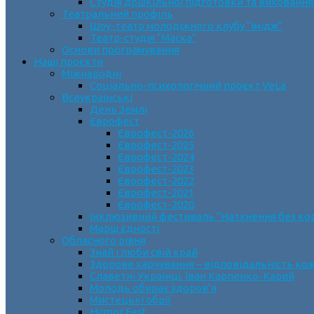
Студія дошкільної підготовки та виховання
Театральний профіль
Шоу-театр молодіжного клубу “Імідж”
Театр-студія “Маска”
Основи програмування
Наші проєкти
Міжнародні
Соціально-психологічний проєкт VeLa
Всеукраїнські
День Землі
Єврофест
Єврофест-2026
Єврофест-2025
Єврофест-2024
Єврофест-2023
Єврофест-2022
Єврофест-2021
Єврофест-2020
Інклюзивний фестиваль “Натхнення без ко
Марш єдності
Обласного рівня
Знай і люби свій край
Здорове харчування – відповідальність ко
Славетні Українці. Іван Карпенко-Карий
Молодь обирає здоров’я
Мистецькі обрії
Humor Fest