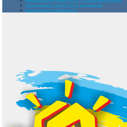
Інформаційна грамотність та цифрова безпека
Національно-патріотичне виховання
Безпека життєдіяльності