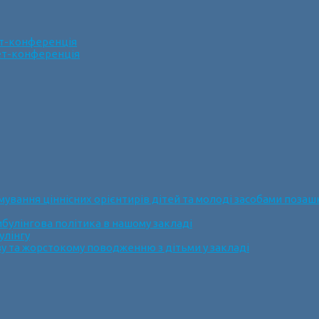
ет-конференція
нет-конференція
ання ціннісних орієнтирів дітей та молоді засобами позашк
булінгова політика в нашому закладі
улінгу
у та жорстокому поводженню з дітьми у закладі