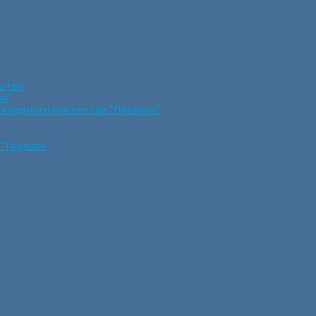
ецтво
ик”
икладного мистецтва “Писанка”
 “Горішок”