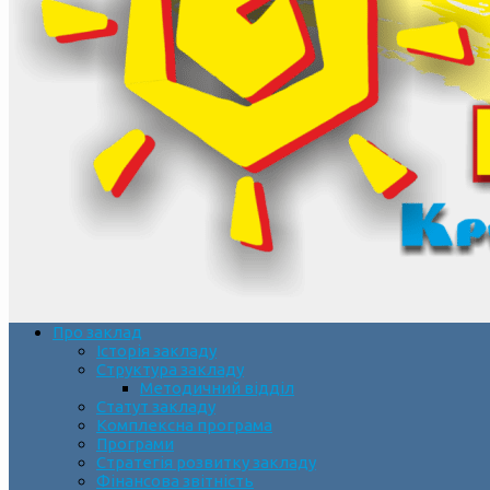
Про заклад
Історія закладу
Структура закладу
Методичний відділ
Статут закладу
Комплексна програма
Програми
Стратегія розвитку закладу
Фінансова звітність