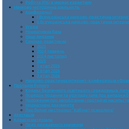
Робота ЗПО в умовах карантину
Науково-методична діяльність
Конференції
І Всеукраїнська науково-практична інтерн
ІІ Всеукраїнська науково-практична інтер
Угоди
Нормативна база
Наші видання
Семінар-практикум
2023
2024 травень
2024 листопад
2025
1 етап 2026
2 етап 2026
3 етап 2026
Науково-практична інтернет-конференція «Формув
Протидія булінгу
Кодекс безпечного освітнього середовища. Анти
Порядок подання та розгляду заяв про випадки б
Положення про запобігання і протидію насильств
Нормативні документи
Про булінг на сторінці “Кабінет психолога”
Атестація
Корисні матеріали
Події державного значення