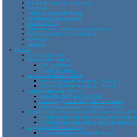
Звіти про діяльність закладу
Закупівлі
Інструкція з діловодства
Кадровий склад закладу
Режим роботи
Матеріально-технічне забезпечення
Правила прийому та поведінки
Контакти
Вакансії
Гуртки
Освітня програма
Вокальний профіль
СВМ “Антарес”
Студія “Вікторія”
Хореографічний профіль
Хореографічний ансамбль “Росинка”
Хореографічний ансамбль “Час пік”
Інструментальна музика
Ансамбль бандуристів “Орія”
Оркестр духових інструментів “Зміна”
Оркестр народних інструментів “Орія”
Декоративно-прикладне та образотворче мист
Cтудія образотворчого мистецтва “Соняшн
Студія образотворчого та декоративно-пр
Студії раннього розвитку
Студія розвитку дитини “Веселка”