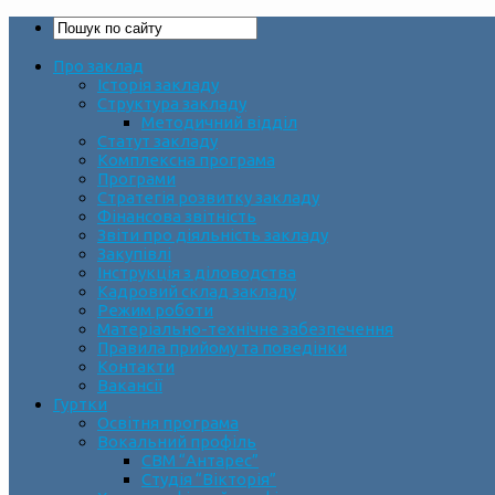
Про заклад
Історія закладу
Структура закладу
Методичний відділ
Статут закладу
Комплексна програма
Програми
Стратегія розвитку закладу
Фінансова звітність
Звіти про діяльність закладу
Закупівлі
Інструкція з діловодства
Кадровий склад закладу
Режим роботи
Матеріально-технічне забезпечення
Правила прийому та поведінки
Контакти
Вакансії
Гуртки
Освітня програма
Вокальний профіль
СВМ “Антарес”
Студія “Вікторія”