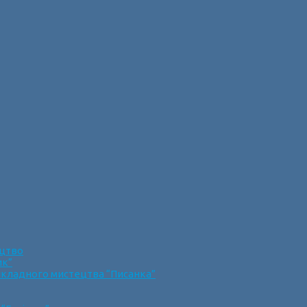
ецтво
ик”
икладного мистецтва “Писанка”