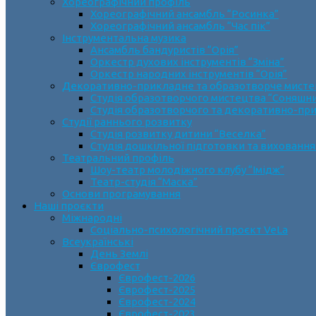
Хореографічний профіль
Хореографічний ансамбль “Росинка”
Хореографічний ансамбль “Час пік”
Інструментальна музика
Ансамбль бандуристів “Орія”
Оркестр духових інструментів “Зміна”
Оркестр народних інструментів “Орія”
Декоративно-прикладне та образотворче мист
Cтудія образотворчого мистецтва “Соняшн
Студія образотворчого та декоративно-пр
Студії раннього розвитку
Студія розвитку дитини “Веселка”
Студія дошкільної підготовки та виховання
Театральний профіль
Шоу-театр молодіжного клубу “Імідж”
Театр-студія “Маска”
Основи програмування
Наші проєкти
Міжнародні
Соціально-психологічний проєкт VeLa
Всеукраїнські
День Землі
Єврофест
Єврофест-2026
Єврофест-2025
Єврофест-2024
Єврофест-2023