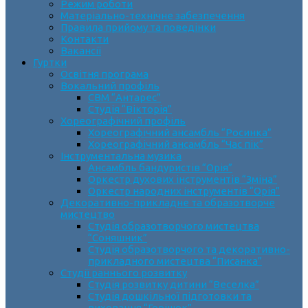
Режим роботи
Матеріально-технічне забезпечення
Правила прийому та поведінки
Контакти
Вакансії
Гуртки
Освітня програма
Вокальний профіль
СВМ “Антарес”
Студія “Вікторія”
Хореографічний профіль
Хореографічний ансамбль “Росинка”
Хореографічний ансамбль “Час пік”
Інструментальна музика
Ансамбль бандуристів “Орія”
Оркестр духових інструментів “Зміна”
Оркестр народних інструментів “Орія”
Декоративно-прикладне та образотворче
мистецтво
Cтудія образотворчого мистецтва
“Соняшник”
Студія образотворчого та декоративно-
прикладного мистецтва “Писанка”
Студії раннього розвитку
Студія розвитку дитини “Веселка”
Студія дошкільної підготовки та
виховання “Горішок”