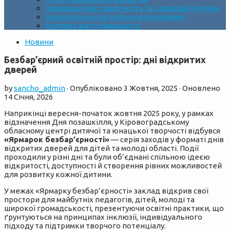
Інформаційна грамотність та цифрова безпека
Національно-патріотичне виховання
Безпека життєдіяльності
Новини
Безбар’єрний освітній простір: дні відкритих
дверей
by
sancho_admin
· Опубліковано
3 Жовтня, 2025
· Оновлено
14 Січня, 2026
Наприкінці вересня-початок жовтня 2025 року, у рамках
відзначення Дня позашкілля, у Кіровоградському
обласному центрі дитячої та юнацької творчості відбувся
«Ярмарок безбар’єрності»
— серія заходів у форматі днів
відкритих дверей для дітей та молоді області. Події
проходили у різні дні та були об’єднані спільною ідеєю
відкритості, доступності й створення рівних можливостей
для розвитку кожної дитини.
У межах «Ярмарку безбар’єрності» заклад відкрив свої
простори для майбутніх педагогів, дітей, молоді та
широкої громадськості, презентуючи освітні практики, що
ґрунтуються на принципах інклюзії, індивідуального
підходу та підтримки творчого потенціалу.