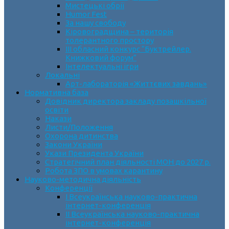
Мистецькі обрії
Humor Fest
За нашу свободу
Кіровоградщина – територія
толерантного простору
ІII обласний конкурс “Буктрейлер.
Книжковий форум”
Інтелектуальні ігри
Локальні
Арт-лабораторія «Життєвих завдань»
Нормативна база
Довідник директора закладу позашкільної
освіти
Накази
Листи/Положення
Охорона дитинства
Закони України
Укази Президента України
Стратегічний план діяльності МОН до 2027 р.
Робота ЗПО в умовах карантину
Науково-методична діяльність
Конференції
І Всеукраїнська науково-практична
інтернет-конференція
ІІ Всеукраїнська науково-практична
інтернет-конференція