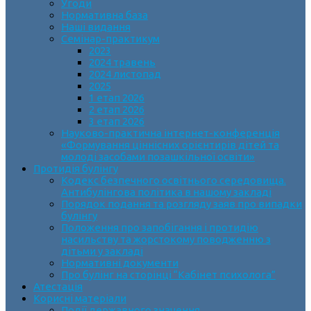
Угоди
Нормативна база
Наші видання
Семінар-практикум
2023
2024 травень
2024 листопад
2025
1 етап 2026
2 етап 2026
3 етап 2026
Науково-практична інтернет-конференція
«Формування ціннісних орієнтирів дітей та
молоді засобами позашкільної освіти»
Протидія булінгу
Кодекс безпечного освітнього середовища.
Антибулінгова політика в нашому закладі
Порядок подання та розгляду заяв про випадки
булінгу
Положення про запобігання і протидію
насильству та жорстокому поводженню з
дітьми у закладі
Нормативні документи
Про булінг на сторінці “Кабінет психолога”
Атестація
Корисні матеріали
Події державного значення