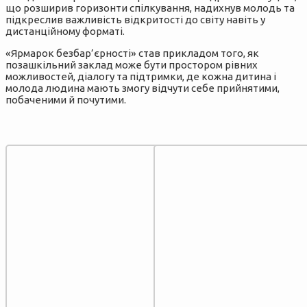
що розширив горизонти спілкування, надихнув молодь та
підкреслив важливість відкритості до світу навіть у
дистанційному форматі.
«Ярмарок безбар’єрності» став прикладом того, як
позашкільний заклад може бути простором рівних
можливостей, діалогу та підтримки, де кожна дитина і
молода людина мають змогу відчути себе прийнятими,
побаченими й почутими.