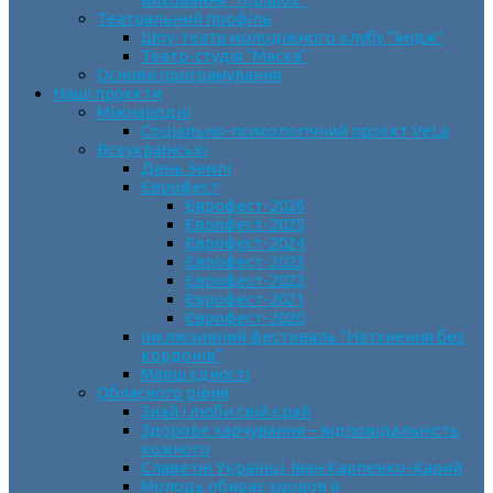
Театральний профіль
Шоу-театр молодіжного клубу “Імідж”
Театр-студія “Маска”
Основи програмування
Наші проєкти
Міжнародні
Соціально-психологічний проєкт VeLa
Всеукраїнські
День Землі
Єврофест
Єврофест-2026
Єврофест-2025
Єврофест-2024
Єврофест-2023
Єврофест-2022
Єврофест-2021
Єврофест-2020
Інклюзивний фестиваль “Натхнення без
кордонів”
Марш єдності
Обласного рівня
Знай і люби свій край
Здорове харчування – відповідальність
кожного
Славетні Українці. Іван Карпенко-Карий
Молодь обирає здоров’я