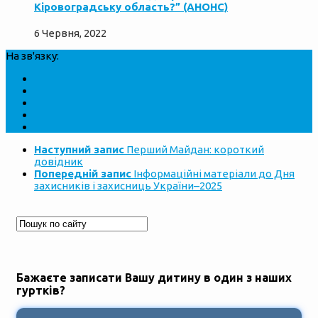
Кіровоградську область?” (АНОНС)
6 Червня, 2022
На зв'язку:
Наступний запис
Перший Майдан: короткий
довідник
Попередній запис
Інформаційні матеріали до Дня
захисників і захисниць України–2025
Бажаєте записати Вашу дитину в один з наших
гуртків?