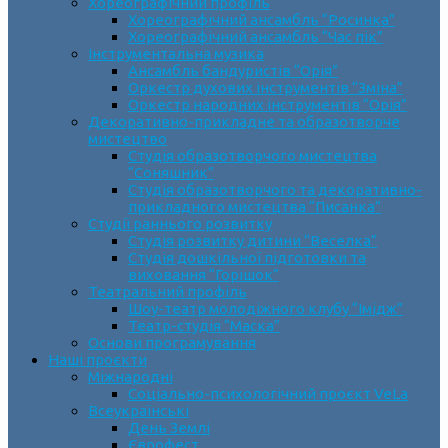
Хореографічний профіль
Хореографічний ансамбль “Росинка”
Хореографічний ансамбль “Час пік”
Інструментальна музика
Ансамбль бандуристів “Орія”
Оркестр духових інструментів “Зміна”
Оркестр народних інструментів “Орія”
Декоративно-прикладне та образотворче
мистецтво
Cтудія образотворчого мистецтва
“Соняшник”
Студія образотворчого та декоративно-
прикладного мистецтва “Писанка”
Студії раннього розвитку
Студія розвитку дитини “Веселка”
Студія дошкільної підготовки та
виховання “Горішок”
Театральний профіль
Шоу-театр молодіжного клубу “Імідж”
Театр-студія “Маска”
Основи програмування
Наші проєкти
Міжнародні
Соціально-психологічний проєкт VeLa
Всеукраїнські
День Землі
Єврофест