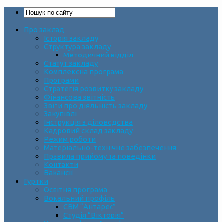
Про заклад
Історія закладу
Структура закладу
Методичний відділ
Статут закладу
Комплексна програма
Програми
Стратегія розвитку закладу
Фінансова звітність
Звіти про діяльність закладу
Закупівлі
Інструкція з діловодства
Кадровий склад закладу
Режим роботи
Матеріально-технічне забезпечення
Правила прийому та поведінки
Контакти
Вакансії
Гуртки
Освітня програма
Вокальний профіль
СВМ “Антарес”
Студія “Вікторія”