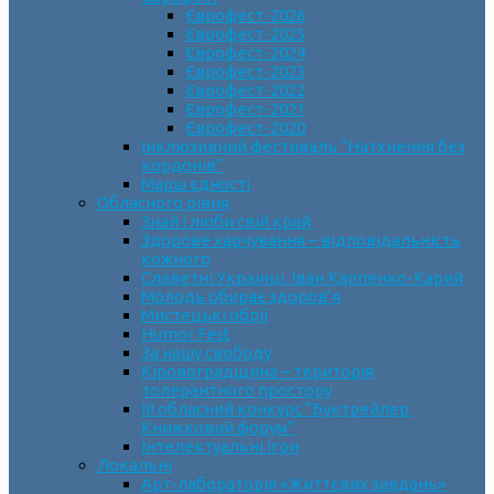
Єврофест-2026
Єврофест-2025
Єврофест-2024
Єврофест-2023
Єврофест-2022
Єврофест-2021
Єврофест-2020
Інклюзивний фестиваль “Натхнення без
кордонів”
Марш єдності
Обласного рівня
Знай і люби свій край
Здорове харчування – відповідальність
кожного
Славетні Українці. Іван Карпенко-Карий
Молодь обирає здоров’я
Мистецькі обрії
Humor Fest
За нашу свободу
Кіровоградщина – територія
толерантного простору
ІII обласний конкурс “Буктрейлер.
Книжковий форум”
Інтелектуальні ігри
Локальні
Арт-лабораторія «Життєвих завдань»