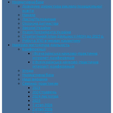
Нормативна база
Довідник директора закладу позашкільної
освіти
Накази
Листи/Положення
Охорона дитинства
Закони України
Укази Президента України
Стратегічний план діяльності МОН до 2027 р.
Робота ЗПО в умовах карантину
Науково-методична діяльність
Конференції
І Всеукраїнська науково-практична
інтернет-конференція
ІІ Всеукраїнська науково-практична
інтернет-конференція
Угоди
Нормативна база
Наші видання
Семінар-практикум
2023
2024 травень
2024 листопад
2025
1 етап 2026
2 етап 2026