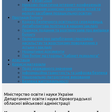
3 етап 2026
Науково-практична інтернет-конференція
«Формування ціннісних орієнтирів дітей та
молоді засобами позашкільної освіти»
Протидія булінгу
Кодекс безпечного освітнього середовища.
Антибулінгова політика в нашому закладі
Порядок подання та розгляду заяв про випадки
булінгу
Положення про запобігання і протидію
насильству та жорстокому поводженню з
дітьми у закладі
Нормативні документи
Про булінг на сторінці “Кабінет психолога”
Атестація
Корисні матеріали
Події державного значення
Інформаційна грамотність та цифрова безпека
Національно-патріотичне виховання
Безпека життєдіяльності
Міністерство освіти і науки України
Департамент освіти і науки Кіровоградської
обласної військової адміністрації