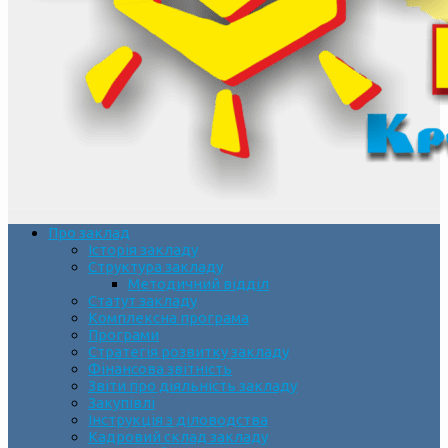
Про заклад
Історія закладу
Структура закладу
Методичний відділ
Статут закладу
Комплексна програма
Програми
Стратегія розвитку закладу
Фінансова звітність
Звіти про діяльність закладу
Закупівлі
Інструкція з діловодства
Кадровий склад закладу