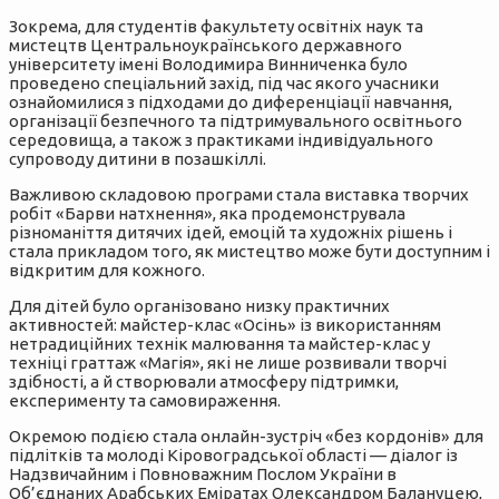
Зокрема, для студентів факультету освітніх наук та
мистецтв Центральноукраїнського державного
університету імені Володимира Винниченка було
проведено спеціальний захід, під час якого учасники
ознайомилися з підходами до диференціації навчання,
організації безпечного та підтримувального освітнього
середовища, а також з практиками індивідуального
супроводу дитини в позашкіллі.
Важливою складовою програми стала виставка творчих
робіт «Барви натхнення», яка продемонструвала
різноманіття дитячих ідей, емоцій та художніх рішень і
стала прикладом того, як мистецтво може бути доступним і
відкритим для кожного.
Для дітей було організовано низку практичних
активностей: майстер-клас «Осінь» із використанням
нетрадиційних технік малювання та майстер-клас у
техніці граттаж «Магія», які не лише розвивали творчі
здібності, а й створювали атмосферу підтримки,
експерименту та самовираження.
Окремою подією стала онлайн-зустріч «без кордонів» для
підлітків та молоді Кіровоградської області — діалог із
Надзвичайним і Повноважним Послом України в
Об’єднаних Арабських Еміратах Олександром Балануцею,