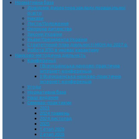
Нормативна база
Довідник директора закладу позашкільної
освіти
Накази
Листи/Положення
Охорона дитинства
Закони України
Укази Президента України
Стратегічний план діяльності МОН до 2027 р.
Робота ЗПО в умовах карантину
Науково-методична діяльність
Конференції
І Всеукраїнська науково-практична
інтернет-конференція
ІІ Всеукраїнська науково-практична
інтернет-конференція
Угоди
Нормативна база
Наші видання
Семінар-практикум
2023
2024 травень
2024 листопад
2025
1 етап 2026
2 етап 2026