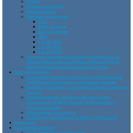
Угоди
Нормативна база
Наші видання
Семінар-практикум
2023
2024 травень
2024 листопад
2025
1 етап 2026
2 етап 2026
3 етап 2026
Науково-практична інтернет-конференція
«Формування ціннісних орієнтирів дітей та
молоді засобами позашкільної освіти»
Протидія булінгу
Кодекс безпечного освітнього середовища.
Антибулінгова політика в нашому закладі
Порядок подання та розгляду заяв про випадки
булінгу
Положення про запобігання і протидію
насильству та жорстокому поводженню з
дітьми у закладі
Нормативні документи
Про булінг на сторінці “Кабінет психолога”
Атестація
Корисні матеріали
Події державного значення