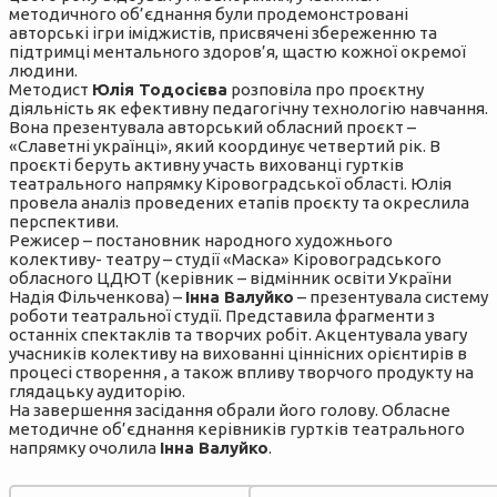
методичного об’єднання були продемонстровані
авторські ігри іміджистів, присвячені збереженню та
підтримці ментального здоров’я, щастю кожної окремої
людини.
Методист
Юлія Тодосієва
розповіла про проєктну
діяльність як ефективну педагогічну технологію навчання.
Вона презентувала авторський обласний проєкт –
«Славетні українці», який координує четвертий рік. В
проєкті беруть активну участь вихованці гуртків
театрального напрямку Кіровоградської області. Юлія
провела аналіз проведених етапів проєкту та окреслила
перспективи.
Режисер – постановник народного художнього
колективу- театру – студії «Маска» Кіровоградського
обласного ЦДЮТ (керівник – відмінник освіти України
Надія Фільченкова) –
Інна Валуйко
– презентувала систему
роботи театральної студії. Представила фрагменти з
останніх спектаклів та творчих робіт. Акцентувала увагу
учасників колективу на вихованні ціннісних орієнтирів в
процесі створення , а також впливу творчого продукту на
глядацьку аудиторію.
На завершення засідання обрали його голову. Обласне
методичне об’єднання керівників гуртків театрального
напрямку очолила
Інна Валуйко
.