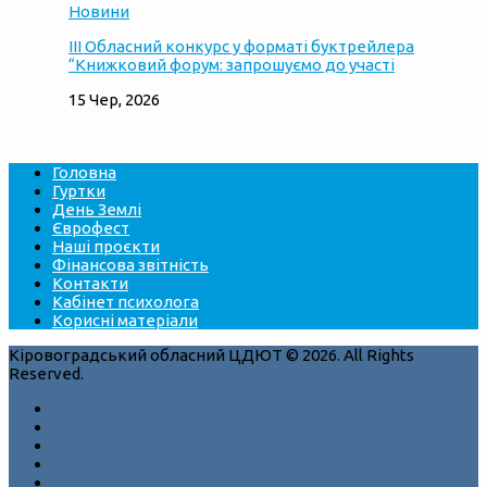
Новини
ІІІ Обласний конкурс у форматі буктрейлера
“Книжковий форум: запрошуємо до участі
15 Чер, 2026
Головна
Гуртки
День Землі
Єврофест
Наші проєкти
Фінансова звітність
Контакти
Кабінет психолога
Корисні матеріали
Кіровоградський обласний ЦДЮТ © 2026. All Rights
Reserved.