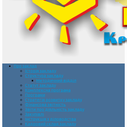
Про заклад
Історія закладу
Структура закладу
Методичний відділ
Статут закладу
Комплексна програма
Програми
Стратегія розвитку закладу
Фінансова звітність
Звіти про діяльність закладу
Закупівлі
Інструкція з діловодства
Кадровий склад закладу