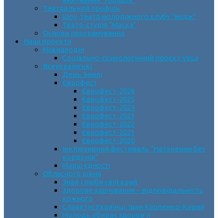
Театральний профіль
Шоу-театр молодіжного клубу “Імідж”
Театр-студія “Маска”
Основи програмування
Наші проєкти
Міжнародні
Соціально-психологічний проєкт VeLa
Всеукраїнські
День Землі
Єврофест
Єврофест-2026
Єврофест-2025
Єврофест-2024
Єврофест-2023
Єврофест-2022
Єврофест-2021
Єврофест-2020
Інклюзивний фестиваль “Натхнення без
кордонів”
Марш єдності
Обласного рівня
Знай і люби свій край
Здорове харчування – відповідальність
кожного
Славетні Українці. Іван Карпенко-Карий
Молодь обирає здоров’я