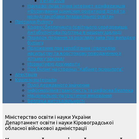
3 етап 2026
Науково-практична інтернет-конференція
«Формування ціннісних орієнтирів дітей та
молоді засобами позашкільної освіти»
Протидія булінгу
Кодекс безпечного освітнього середовища.
Антибулінгова політика в нашому закладі
Порядок подання та розгляду заяв про випадки
булінгу
Положення про запобігання і протидію
насильству та жорстокому поводженню з
дітьми у закладі
Нормативні документи
Про булінг на сторінці “Кабінет психолога”
Атестація
Корисні матеріали
Події державного значення
Інформаційна грамотність та цифрова безпека
Національно-патріотичне виховання
Безпека життєдіяльності
Міністерство освіти і науки України
Департамент освіти і науки Кіровоградської
обласної військової адміністрації