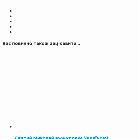
Вас повинно також зацікавити...
Святий Миколай вже крокує Україною!