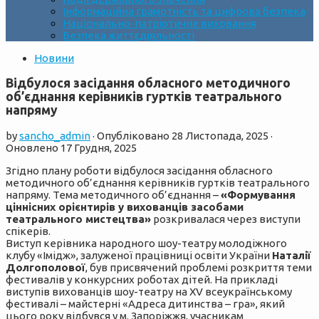
Інформаційна грамотність та цифрова безпека
Національно-патріотичне виховання
Безпека життєдіяльності
Новини
Відбулося засідання обласного методичного
об’єднання керівників гуртків театрального
напряму
by
sancho_admin
· Опубліковано
28 Листопада, 2025
·
Оновлено
17 Грудня, 2025
Згідно плану роботи відбулося засідання обласного
методичного об’єднання керівників гуртків театрального
напряму. Тема методичного об’єднання –
«Формування
ціннісних орієнтирів у вихованців засобами
театрального мистецтва»
розкривалася через виступи
спікерів.
Виступ керівника народного шоу-театру молодіжного
клубу «Імідж», залуженої працівниці освіти України
Наталії
Долгополової
, був присвячений проблемі розкриття теми
фестивалів у конкурсних роботах дітей. На прикладі
виступів вихованців шоу-театру на XV всеукраїнському
фестивалі – майстерні «Адреса дитинства – гра», який
цього року відбувся у м. Запоріжжя, учасникам