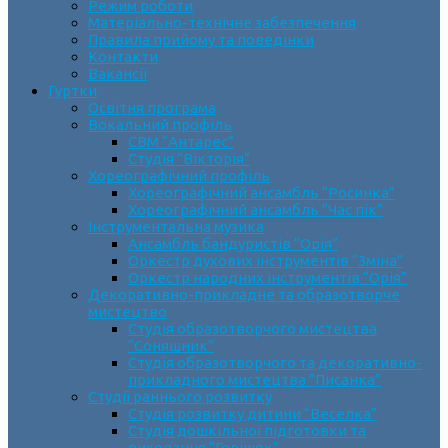
Режим роботи
Матеріально-технічне забезпечення
Правила прийому та поведінки
Контакти
Вакансії
Гуртки
Освітня програма
Вокальний профіль
СВМ “Антарес”
Студія “Вікторія”
Хореографічний профіль
Хореографічний ансамбль “Росинка”
Хореографічний ансамбль “Час пік”
Інструментальна музика
Ансамбль бандуристів “Орія”
Оркестр духових інструментів “Зміна”
Оркестр народних інструментів “Орія”
Декоративно-прикладне та образотворче
мистецтво
Cтудія образотворчого мистецтва
“Соняшник”
Студія образотворчого та декоративно-
прикладного мистецтва “Писанка”
Студії раннього розвитку
Студія розвитку дитини “Веселка”
Студія дошкільної підготовки та
виховання “Горішок”