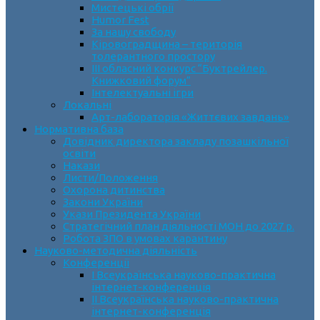
Мистецькі обрії
Humor Fest
За нашу свободу
Кіровоградщина – територія
толерантного простору
ІII обласний конкурс “Буктрейлер.
Книжковий форум”
Інтелектуальні ігри
Локальні
Арт-лабораторія «Життєвих завдань»
Нормативна база
Довідник директора закладу позашкільної
освіти
Накази
Листи/Положення
Охорона дитинства
Закони України
Укази Президента України
Стратегічний план діяльності МОН до 2027 р.
Робота ЗПО в умовах карантину
Науково-методична діяльність
Конференції
І Всеукраїнська науково-практична
інтернет-конференція
ІІ Всеукраїнська науково-практична
інтернет-конференція