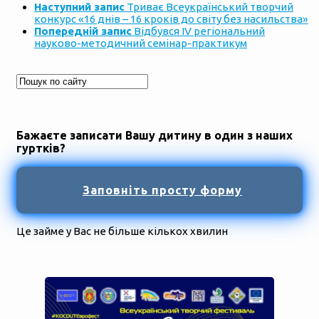
Наступний запис
Триває Всеукраїнський творчий
конкурс «16 днів – 16 кроків до світу без насильства»
Попередній запис
Відбувся IV регіональний
науково-методичний семінар-практикум
Бажаєте записати Вашу дитину в один з наших
гуртків?
Заповніть просту форму
Це займе у Вас не більше кількох хвилин