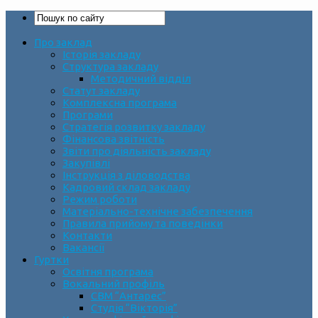
Про заклад
Історія закладу
Структура закладу
Методичний відділ
Статут закладу
Комплексна програма
Програми
Стратегія розвитку закладу
Фінансова звітність
Звіти про діяльність закладу
Закупівлі
Інструкція з діловодства
Кадровий склад закладу
Режим роботи
Матеріально-технічне забезпечення
Правила прийому та поведінки
Контакти
Вакансії
Гуртки
Освітня програма
Вокальний профіль
СВМ “Антарес”
Студія “Вікторія”