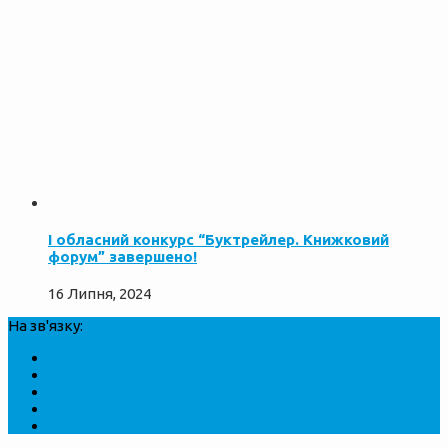
І обласний конкурс “Буктрейлер. Книжковий
форум” завершено!
16 Липня, 2024
На зв'язку: