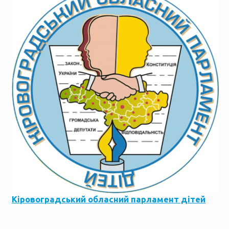
Кіровоградський обласний парламент дітей