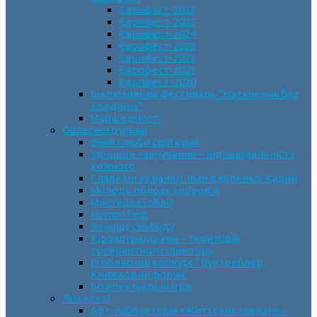
Єврофест-2026
Єврофест-2025
Єврофест-2024
Єврофест-2023
Єврофест-2022
Єврофест-2021
Єврофест-2020
Інклюзивний фестиваль “Натхнення без
кордонів”
Марш єдності
Обласного рівня
Знай і люби свій край
Здорове харчування – відповідальність
кожного
Славетні Українці. Іван Карпенко-Карий
Молодь обирає здоров’я
Мистецькі обрії
Humor Fest
За нашу свободу
Кіровоградщина – територія
толерантного простору
ІII обласний конкурс “Буктрейлер.
Книжковий форум”
Інтелектуальні ігри
Локальні
Арт-лабораторія «Життєвих завдань»