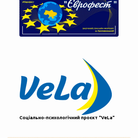
Соціально-психологічний проєкт "VeLa"