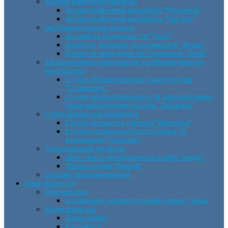
Хореографічний профіль
Хореографічний ансамбль “Росинка”
Хореографічний ансамбль “Час пік”
Інструментальна музика
Ансамбль бандуристів “Орія”
Оркестр духових інструментів “Зміна”
Оркестр народних інструментів “Орія”
Декоративно-прикладне та образотворче
мистецтво
Cтудія образотворчого мистецтва
“Соняшник”
Студія образотворчого та декоративно-
прикладного мистецтва “Писанка”
Студії раннього розвитку
Студія розвитку дитини “Веселка”
Студія дошкільної підготовки та
виховання “Горішок”
Театральний профіль
Шоу-театр молодіжного клубу “Імідж”
Театр-студія “Маска”
Основи програмування
Наші проєкти
Міжнародні
Соціально-психологічний проєкт VeLa
Всеукраїнські
День Землі
Єврофест