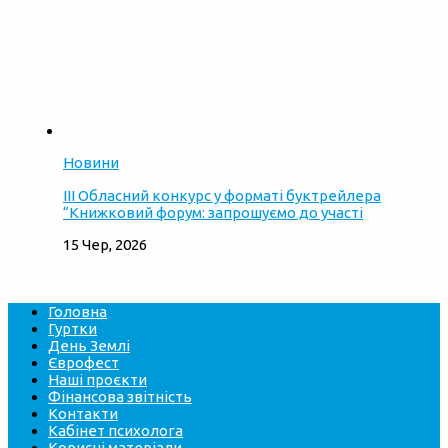
Новини
ІІІ Обласний конкурс у форматі буктрейлера
“Книжковий форум: запрошуємо до участі
15 Чер, 2026
Головна
Гуртки
День Землі
Єврофест
Наші проєкти
Фінансова звітність
Контакти
Кабінет психолога
Корисні матеріали