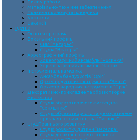
Режим роботи
Матеріально-технічне забезпечення
Правила прийому та поведінки
Контакти
Вакансії
Гуртки
Освітня програма
Вокальний профіль
СВМ “Антарес”
Студія “Вікторія”
Хореографічний профіль
Хореографічний ансамбль “Росинка”
Хореографічний ансамбль “Час пік”
Інструментальна музика
Ансамбль бандуристів “Орія”
Оркестр духових інструментів “Зміна”
Оркестр народних інструментів “Орія”
Декоративно-прикладне та образотворче
мистецтво
Cтудія образотворчого мистецтва
“Соняшник”
Студія образотворчого та декоративно-
прикладного мистецтва “Писанка”
Студії раннього розвитку
Студія розвитку дитини “Веселка”
Студія дошкільної підготовки та
виховання “Горішок”