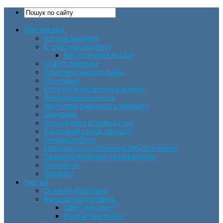
Про заклад
Історія закладу
Структура закладу
Методичний відділ
Статут закладу
Комплексна програма
Програми
Стратегія розвитку закладу
Фінансова звітність
Звіти про діяльність закладу
Закупівлі
Інструкція з діловодства
Кадровий склад закладу
Режим роботи
Матеріально-технічне забезпечення
Правила прийому та поведінки
Контакти
Вакансії
Гуртки
Освітня програма
Вокальний профіль
СВМ “Антарес”
Студія “Вікторія”