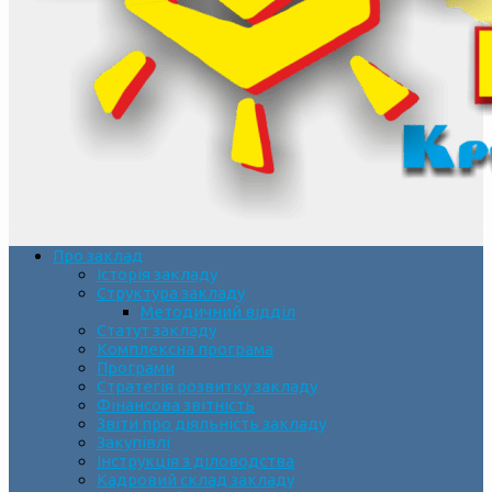
Про заклад
Історія закладу
Структура закладу
Методичний відділ
Статут закладу
Комплексна програма
Програми
Стратегія розвитку закладу
Фінансова звітність
Звіти про діяльність закладу
Закупівлі
Інструкція з діловодства
Кадровий склад закладу