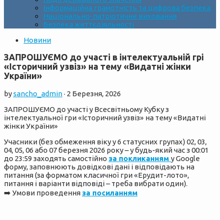
Інформаційна грамотність та цифрова безпека
Національно-патріотичне виховання
Безпека життєдіяльності
Новини
ЗАПРОШУЄМО до участі в інтелектуальній грі
«Історичний узвіз» на тему «Видатні жінки
України»
by
sancho_admin
·
2 Березня, 2026
ЗАПРОШУЄМО до участі у Всесвітньому Кубку з
інтелектуальної гри «Історичний узвіз» на тему «Видатні
жінки України»
Учасники (без обмеження віку у 6 статусних групах) 02, 03,
04, 05, 06 або 07 березня 2026 року – у будь-який час з 00:01
до 23:59 заходять самостійно
за покликанням
у Google
форму, заповнюють довідкові дані і відповідають на
питання (за форматом класичної гри «Ерудит-лото»,
питання і варіанти відповіді – треба вибрати один).
➡️ Умови проведення
за посиланням