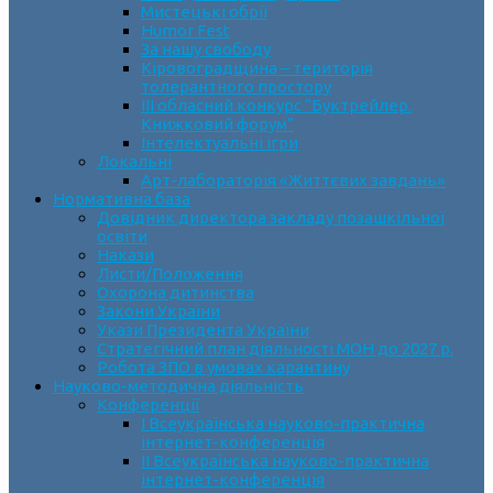
Мистецькі обрії
Humor Fest
За нашу свободу
Кіровоградщина – територія
толерантного простору
ІII обласний конкурс “Буктрейлер.
Книжковий форум”
Інтелектуальні ігри
Локальні
Арт-лабораторія «Життєвих завдань»
Нормативна база
Довідник директора закладу позашкільної
освіти
Накази
Листи/Положення
Охорона дитинства
Закони України
Укази Президента України
Стратегічний план діяльності МОН до 2027 р.
Робота ЗПО в умовах карантину
Науково-методична діяльність
Конференції
І Всеукраїнська науково-практична
інтернет-конференція
ІІ Всеукраїнська науково-практична
інтернет-конференція