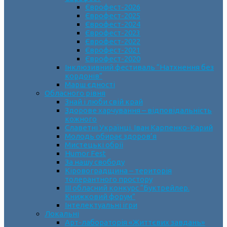
Єврофест-2026
Єврофест-2025
Єврофест-2024
Єврофест-2023
Єврофест-2022
Єврофест-2021
Єврофест-2020
Інклюзивний фестиваль “Натхнення без
кордонів”
Марш єдності
Обласного рівня
Знай і люби свій край
Здорове харчування – відповідальність
кожного
Славетні Українці. Іван Карпенко-Карий
Молодь обирає здоров’я
Мистецькі обрії
Humor Fest
За нашу свободу
Кіровоградщина – територія
толерантного простору
ІII обласний конкурс “Буктрейлер.
Книжковий форум”
Інтелектуальні ігри
Локальні
Арт-лабораторія «Життєвих завдань»