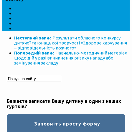
Наступний запис
Результати обласного конкурсу
дитячої та юнацької творчості «Здорове харчування
– відповідальність кожного»
Попередній запис
Навчально-методичний матеріал
щодо дій у разі виникнення ризику нападу або
замінування закладу
Бажаєте записати Вашу дитину в один з наших
гуртків?
Заповніть просту форму