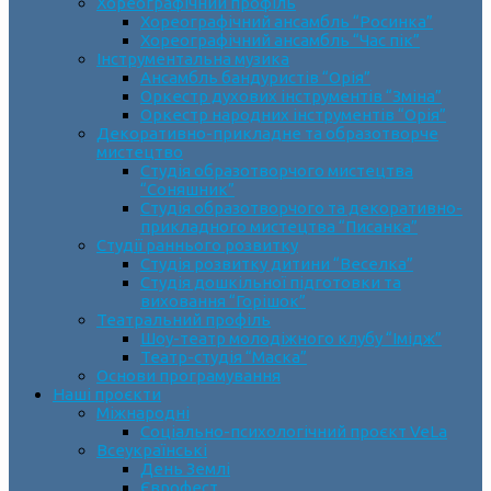
Хореографічний профіль
Хореографічний ансамбль “Росинка”
Хореографічний ансамбль “Час пік”
Інструментальна музика
Ансамбль бандуристів “Орія”
Оркестр духових інструментів “Зміна”
Оркестр народних інструментів “Орія”
Декоративно-прикладне та образотворче
мистецтво
Cтудія образотворчого мистецтва
“Соняшник”
Студія образотворчого та декоративно-
прикладного мистецтва “Писанка”
Студії раннього розвитку
Студія розвитку дитини “Веселка”
Студія дошкільної підготовки та
виховання “Горішок”
Театральний профіль
Шоу-театр молодіжного клубу “Імідж”
Театр-студія “Маска”
Основи програмування
Наші проєкти
Міжнародні
Соціально-психологічний проєкт VeLa
Всеукраїнські
День Землі
Єврофест