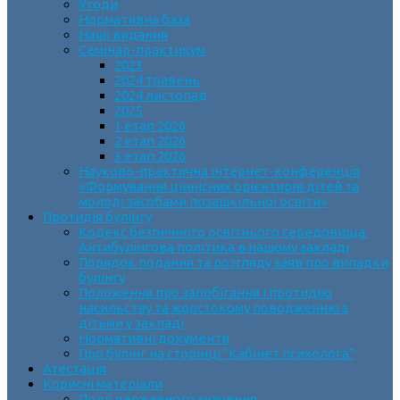
Угоди
Нормативна база
Наші видання
Семінар-практикум
2023
2024 травень
2024 листопад
2025
1 етап 2026
2 етап 2026
3 етап 2026
Науково-практична інтернет-конференція
«Формування ціннісних орієнтирів дітей та
молоді засобами позашкільної освіти»
Протидія булінгу
Кодекс безпечного освітнього середовища.
Антибулінгова політика в нашому закладі
Порядок подання та розгляду заяв про випадки
булінгу
Положення про запобігання і протидію
насильству та жорстокому поводженню з
дітьми у закладі
Нормативні документи
Про булінг на сторінці “Кабінет психолога”
Атестація
Корисні матеріали
Події державного значення