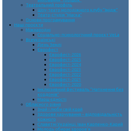
Театральний профіль
Шоу-театр молодіжного клубу “Імідж”
Театр-студія “Маска”
Основи програмування
Наші проєкти
Міжнародні
Соціально-психологічний проєкт VeLa
Всеукраїнські
День Землі
Єврофест
Єврофест-2026
Єврофест-2025
Єврофест-2024
Єврофест-2023
Єврофест-2022
Єврофест-2021
Єврофест-2020
Інклюзивний фестиваль “Натхнення без
кордонів”
Марш єдності
Обласного рівня
Знай і люби свій край
Здорове харчування – відповідальність
кожного
Славетні Українці. Іван Карпенко-Карий
Молодь обирає здоров’я