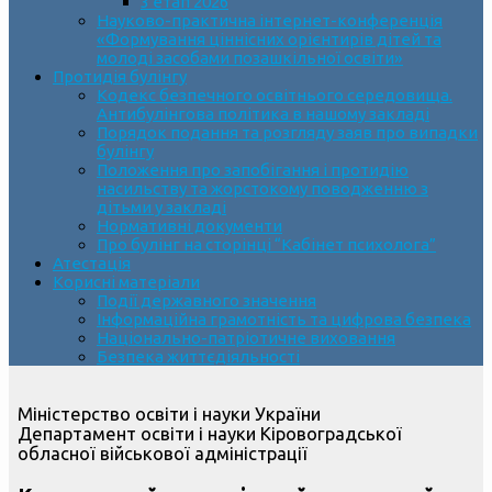
3 етап 2026
Науково-практична інтернет-конференція
«Формування ціннісних орієнтирів дітей та
молоді засобами позашкільної освіти»
Протидія булінгу
Кодекс безпечного освітнього середовища.
Антибулінгова політика в нашому закладі
Порядок подання та розгляду заяв про випадки
булінгу
Положення про запобігання і протидію
насильству та жорстокому поводженню з
дітьми у закладі
Нормативні документи
Про булінг на сторінці “Кабінет психолога”
Атестація
Корисні матеріали
Події державного значення
Інформаційна грамотність та цифрова безпека
Національно-патріотичне виховання
Безпека життєдіяльності
Міністерство освіти і науки України
Департамент освіти і науки Кіровоградської
обласної військової адміністрації