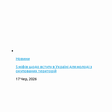
Новини
5 міфів щодо вступу в Україні для молоді з
окупованих територій
17 Чер, 2026