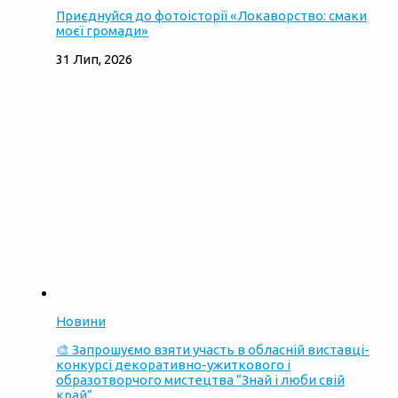
Приєднуйся до фотоісторії «Локаворство: смаки
моєї громади»
31 Лип, 2026
Новини
🎨 Запрошуємо взяти участь в обласній виставці-
конкурсі декоративно-ужиткового і
образотворчого мистецтва “Знай і люби свій
край”