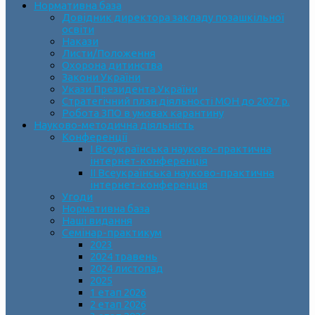
Нормативна база
Довідник директора закладу позашкільної
освіти
Накази
Листи/Положення
Охорона дитинства
Закони України
Укази Президента України
Стратегічний план діяльності МОН до 2027 р.
Робота ЗПО в умовах карантину
Науково-методична діяльність
Конференції
І Всеукраїнська науково-практична
інтернет-конференція
ІІ Всеукраїнська науково-практична
інтернет-конференція
Угоди
Нормативна база
Наші видання
Семінар-практикум
2023
2024 травень
2024 листопад
2025
1 етап 2026
2 етап 2026