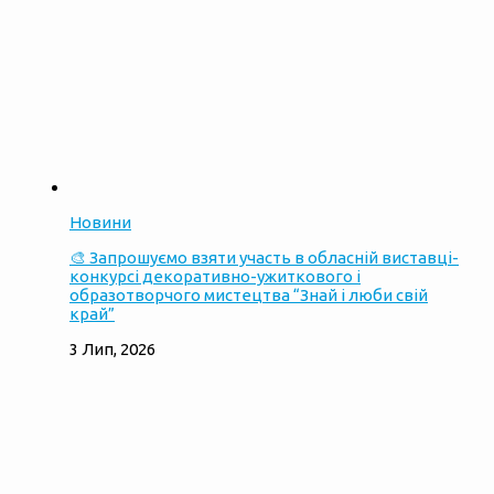
Новини
🎨 Запрошуємо взяти участь в обласній виставці-
конкурсі декоративно-ужиткового і
образотворчого мистецтва “Знай і люби свій
край”
3 Лип, 2026