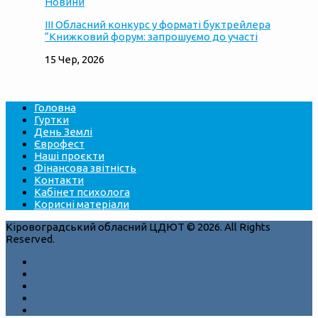
Новини
ІІІ Обласний конкурс у форматі буктрейлера
“Книжковий форум: запрошуємо до участі
15 Чер, 2026
Головна
Гуртки
День Землі
Єврофест
Наші проєкти
Фінансова звітність
Контакти
Кабінет психолога
Корисні матеріали
Кіровоградський обласний ЦДЮТ © 2026. All Rights
Reserved.