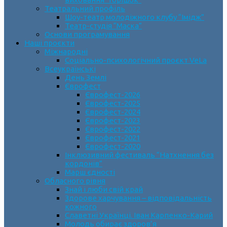
Театральний профіль
Шоу-театр молодіжного клубу “Імідж”
Театр-студія “Маска”
Основи програмування
Наші проєкти
Міжнародні
Соціально-психологічний проєкт VeLa
Всеукраїнські
День Землі
Єврофест
Єврофест-2026
Єврофест-2025
Єврофест-2024
Єврофест-2023
Єврофест-2022
Єврофест-2021
Єврофест-2020
Інклюзивний фестиваль “Натхнення без
кордонів”
Марш єдності
Обласного рівня
Знай і люби свій край
Здорове харчування – відповідальність
кожного
Славетні Українці. Іван Карпенко-Карий
Молодь обирає здоров’я