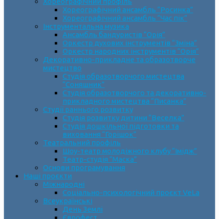
Хореографічний профіль
Хореографічний ансамбль “Росинка”
Хореографічний ансамбль “Час пік”
Інструментальна музика
Ансамбль бандуристів “Орія”
Оркестр духових інструментів “Зміна”
Оркестр народних інструментів “Орія”
Декоративно-прикладне та образотворче
мистецтво
Cтудія образотворчого мистецтва
“Соняшник”
Студія образотворчого та декоративно-
прикладного мистецтва “Писанка”
Студії раннього розвитку
Студія розвитку дитини “Веселка”
Студія дошкільної підготовки та
виховання “Горішок”
Театральний профіль
Шоу-театр молодіжного клубу “Імідж”
Театр-студія “Маска”
Основи програмування
Наші проєкти
Міжнародні
Соціально-психологічний проєкт VeLa
Всеукраїнські
День Землі
Єврофест