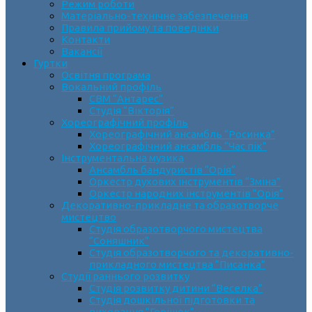
Режим роботи
Матеріально-технічне забезпечення
Правила прийому та поведінки
Контакти
Вакансії
Гуртки
Освітня програма
Вокальний профіль
СВМ “Антарес”
Студія “Вікторія”
Хореографічний профіль
Хореографічний ансамбль “Росинка”
Хореографічний ансамбль “Час пік”
Інструментальна музика
Ансамбль бандуристів “Орія”
Оркестр духових інструментів “Зміна”
Оркестр народних інструментів “Орія”
Декоративно-прикладне та образотворче
мистецтво
Cтудія образотворчого мистецтва
“Соняшник”
Студія образотворчого та декоративно-
прикладного мистецтва “Писанка”
Студії раннього розвитку
Студія розвитку дитини “Веселка”
Студія дошкільної підготовки та
виховання “Горішок”