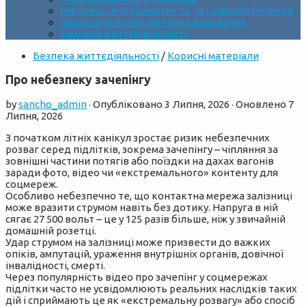
Інформаційна грамотність та цифрова безпека
Національно-патріотичне виховання
Безпека життєдіяльності
Безпека життєдіяльності
/
Корисні матеріали
Про небезпеку зачепінгу
by
sancho_admin
· Опубліковано
3 Липня, 2026
· Оновлено
7
Липня, 2026
З початком літніх канікул зростає ризик небезпечних
розваг серед підлітків, зокрема зачепінгу – чіпляння за
зовнішні частини потягів або поїздки на дахах вагонів
заради фото, відео чи «екстремального» контенту для
соцмереж.
Особливо небезпечно те, що контактна мережа залізниці
може вразити струмом навіть без дотику. Напруга в ній
сягає 27 500 вольт – це у 125 разів більше, ніж у звичайній
домашній розетці.
Удар струмом на залізниці може призвести до важких
опіків, ампутацій, ураження внутрішніх органів, довічної
інвалідності, смерті.
Через популярність відео про зачепінг у соцмережах
підлітки часто не усвідомлюють реальних наслідків таких
дій і сприймають це як «екстремальну розвагу» або спосіб