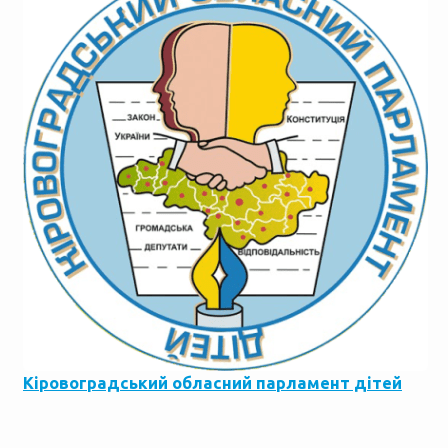
Кіровоградський обласний парламент дітей