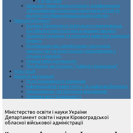
3 етап 2026
Науково-практична інтернет-конференція
«Формування ціннісних орієнтирів дітей та
молоді засобами позашкільної освіти»
Протидія булінгу
Кодекс безпечного освітнього середовища.
Антибулінгова політика в нашому закладі
Порядок подання та розгляду заяв про випадки
булінгу
Положення про запобігання і протидію
насильству та жорстокому поводженню з
дітьми у закладі
Нормативні документи
Про булінг на сторінці “Кабінет психолога”
Атестація
Корисні матеріали
Події державного значення
Інформаційна грамотність та цифрова безпека
Національно-патріотичне виховання
Безпека життєдіяльності
Міністерство освіти і науки України
Департамент освіти і науки Кіровоградської
обласної військової адміністрації