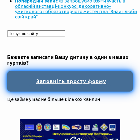
Попередній запис
🎨 Запрошуємо взяти участь в
обласній виставці-конкурсі декоративно-
ужиткового і образотворчого мистецтва “Знай і люби
свій край”
Бажаєте записати Вашу дитину в один з наших
гуртків?
Заповніть просту форму
Це займе у Вас не більше кількох хвилин