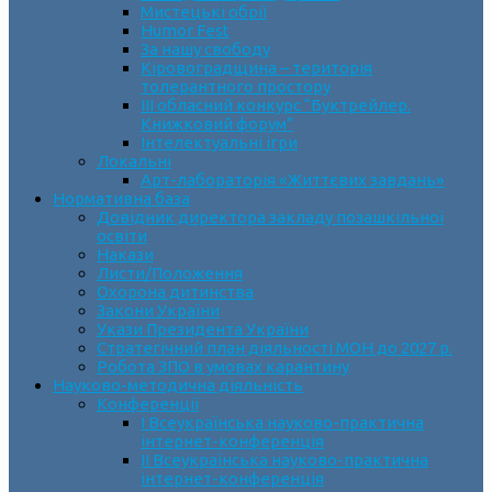
Мистецькі обрії
Humor Fest
За нашу свободу
Кіровоградщина – територія
толерантного простору
ІII обласний конкурс “Буктрейлер.
Книжковий форум”
Інтелектуальні ігри
Локальні
Арт-лабораторія «Життєвих завдань»
Нормативна база
Довідник директора закладу позашкільної
освіти
Накази
Листи/Положення
Охорона дитинства
Закони України
Укази Президента України
Стратегічний план діяльності МОН до 2027 р.
Робота ЗПО в умовах карантину
Науково-методична діяльність
Конференції
І Всеукраїнська науково-практична
інтернет-конференція
ІІ Всеукраїнська науково-практична
інтернет-конференція