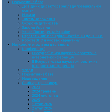
Нормативна база
Довідник директора закладу позашкільної
освіти
Накази
Листи/Положення
Охорона дитинства
Закони України
Укази Президента України
Стратегічний план діяльності МОН до 2027 р.
Робота ЗПО в умовах карантину
Науково-методична діяльність
Конференції
І Всеукраїнська науково-практична
інтернет-конференція
ІІ Всеукраїнська науково-практична
інтернет-конференція
Угоди
Нормативна база
Наші видання
Семінар-практикум
2023
2024 травень
2024 листопад
2025
1 етап 2026
2 етап 2026