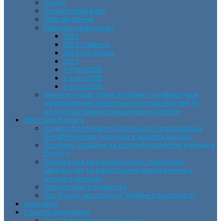
Угоди
Нормативна база
Наші видання
Семінар-практикум
2023
2024 травень
2024 листопад
2025
1 етап 2026
2 етап 2026
3 етап 2026
Науково-практична інтернет-конференція
«Формування ціннісних орієнтирів дітей та
молоді засобами позашкільної освіти»
Протидія булінгу
Кодекс безпечного освітнього середовища.
Антибулінгова політика в нашому закладі
Порядок подання та розгляду заяв про випадки
булінгу
Положення про запобігання і протидію
насильству та жорстокому поводженню з
дітьми у закладі
Нормативні документи
Про булінг на сторінці “Кабінет психолога”
Атестація
Корисні матеріали
Події державного значення