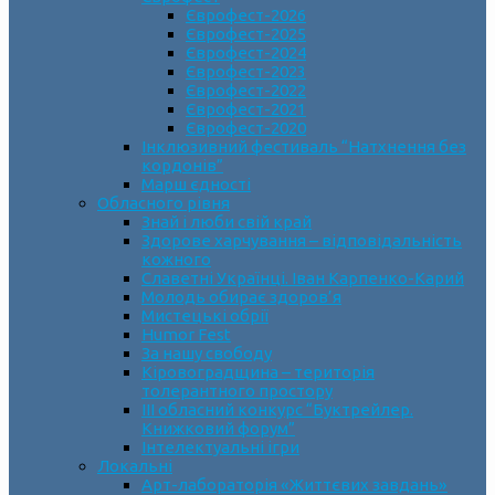
Єврофест-2026
Єврофест-2025
Єврофест-2024
Єврофест-2023
Єврофест-2022
Єврофест-2021
Єврофест-2020
Інклюзивний фестиваль “Натхнення без
кордонів”
Марш єдності
Обласного рівня
Знай і люби свій край
Здорове харчування – відповідальність
кожного
Славетні Українці. Іван Карпенко-Карий
Молодь обирає здоров’я
Мистецькі обрії
Humor Fest
За нашу свободу
Кіровоградщина – територія
толерантного простору
ІII обласний конкурс “Буктрейлер.
Книжковий форум”
Інтелектуальні ігри
Локальні
Арт-лабораторія «Життєвих завдань»