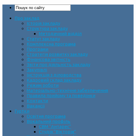
Про заклад
Історія закладу
Структура закладу
Методичний відділ
Статут закладу
Комплексна програма
Програми
Стратегія розвитку закладу
Фінансова звітність
Звіти про діяльність закладу
Закупівлі
Інструкція з діловодства
Кадровий склад закладу
Режим роботи
Матеріально-технічне забезпечення
Правила прийому та поведінки
Контакти
Вакансії
Гуртки
Освітня програма
Вокальний профіль
СВМ “Антарес”
Студія “Вікторія”