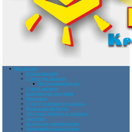
Про заклад
Історія закладу
Структура закладу
Методичний відділ
Статут закладу
Комплексна програма
Програми
Стратегія розвитку закладу
Фінансова звітність
Звіти про діяльність закладу
Закупівлі
Інструкція з діловодства
Кадровий склад закладу