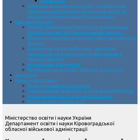
3 етап 2026
Науково-практична інтернет-конференція
«Формування ціннісних орієнтирів дітей та
молоді засобами позашкільної освіти»
Протидія булінгу
Кодекс безпечного освітнього середовища.
Антибулінгова політика в нашому закладі
Порядок подання та розгляду заяв про випадки
булінгу
Положення про запобігання і протидію
насильству та жорстокому поводженню з
дітьми у закладі
Нормативні документи
Про булінг на сторінці “Кабінет психолога”
Атестація
Корисні матеріали
Події державного значення
Інформаційна грамотність та цифрова безпека
Національно-патріотичне виховання
Безпека життєдіяльності
Міністерство освіти і науки України
Департамент освіти і науки Кіровоградської
обласної військової адміністрації