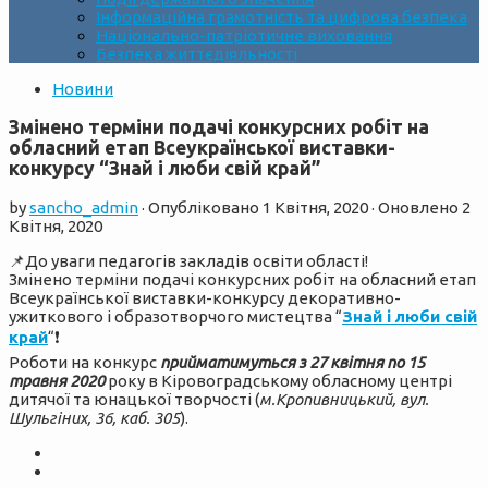
Інформаційна грамотність та цифрова безпека
Національно-патріотичне виховання
Безпека життєдіяльності
Новини
Змінено терміни подачі конкурсних робіт на
обласний етап Всеукраїнської виставки-
конкурсу “Знай і люби свій край”
by
sancho_admin
· Опубліковано
1 Квітня, 2020
· Оновлено
2
Квітня, 2020
📌
До уваги педагогів закладів освіти області!
Змінено терміни подачі конкурсних робіт на обласний етап
Всеукраїнської виставки-конкурсу декоративно-
ужиткового і образотворчого мистецтва “
Знай і люби свій
край
“
❗️
Роботи на конкурс
прийматимуться
з 27 квітня по 15
травня
2020
року в Кіровоградському обласному центрі
дитячої та юнацької творчості (
м.Кропивницький, вул.
Шульгіних, 36, каб. 305
).