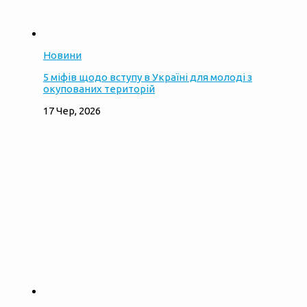
Новини
5 міфів щодо вступу в Україні для молоді з
окупованих територій
17 Чер, 2026