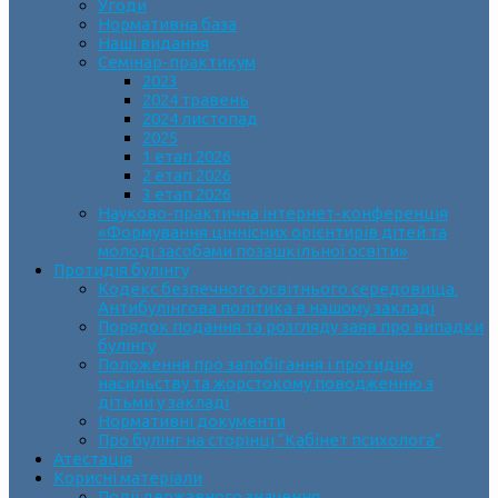
Угоди
Нормативна база
Наші видання
Семінар-практикум
2023
2024 травень
2024 листопад
2025
1 етап 2026
2 етап 2026
3 етап 2026
Науково-практична інтернет-конференція
«Формування ціннісних орієнтирів дітей та
молоді засобами позашкільної освіти»
Протидія булінгу
Кодекс безпечного освітнього середовища.
Антибулінгова політика в нашому закладі
Порядок подання та розгляду заяв про випадки
булінгу
Положення про запобігання і протидію
насильству та жорстокому поводженню з
дітьми у закладі
Нормативні документи
Про булінг на сторінці “Кабінет психолога”
Атестація
Корисні матеріали
Події державного значення