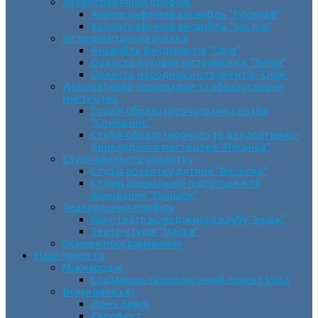
Хореографічний профіль
Хореографічний ансамбль “Росинка”
Хореографічний ансамбль “Час пік”
Інструментальна музика
Ансамбль бандуристів “Орія”
Оркестр духових інструментів “Зміна”
Оркестр народних інструментів “Орія”
Декоративно-прикладне та образотворче
мистецтво
Cтудія образотворчого мистецтва
“Соняшник”
Студія образотворчого та декоративно-
прикладного мистецтва “Писанка”
Студії раннього розвитку
Студія розвитку дитини “Веселка”
Студія дошкільної підготовки та
виховання “Горішок”
Театральний профіль
Шоу-театр молодіжного клубу “Імідж”
Театр-студія “Маска”
Основи програмування
Наші проєкти
Міжнародні
Соціально-психологічний проєкт VeLa
Всеукраїнські
День Землі
Єврофест