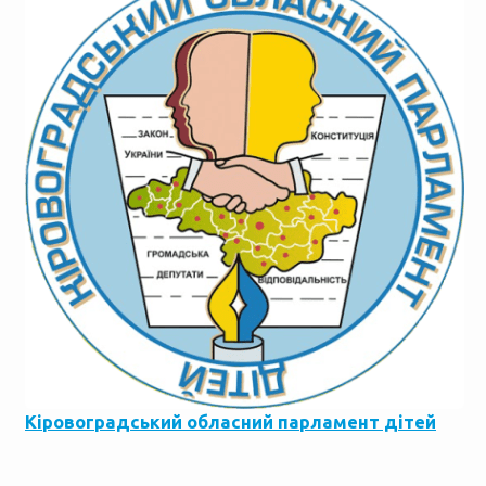
Кіровоградський обласний парламент дітей