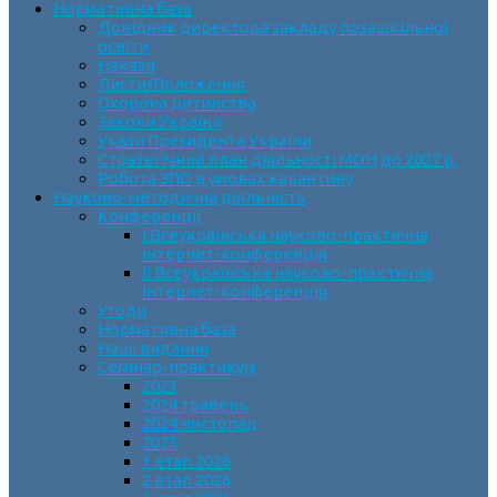
Нормативна база
Довідник директора закладу позашкільної
освіти
Накази
Листи/Положення
Охорона дитинства
Закони України
Укази Президента України
Стратегічний план діяльності МОН до 2027 р.
Робота ЗПО в умовах карантину
Науково-методична діяльність
Конференції
І Всеукраїнська науково-практична
інтернет-конференція
ІІ Всеукраїнська науково-практична
інтернет-конференція
Угоди
Нормативна база
Наші видання
Семінар-практикум
2023
2024 травень
2024 листопад
2025
1 етап 2026
2 етап 2026