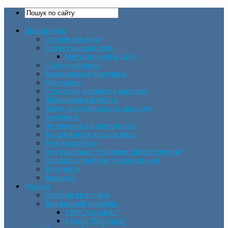
Про заклад
Історія закладу
Структура закладу
Методичний відділ
Статут закладу
Комплексна програма
Програми
Стратегія розвитку закладу
Фінансова звітність
Звіти про діяльність закладу
Закупівлі
Інструкція з діловодства
Кадровий склад закладу
Режим роботи
Матеріально-технічне забезпечення
Правила прийому та поведінки
Контакти
Вакансії
Гуртки
Освітня програма
Вокальний профіль
СВМ “Антарес”
Студія “Вікторія”