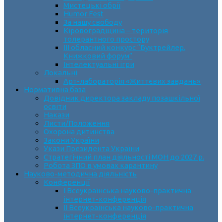
Мистецькі обрії
Humor Fest
За нашу свободу
Кіровоградщина – територія
толерантного простору
ІII обласний конкурс “Буктрейлер.
Книжковий форум”
Інтелектуальні ігри
Локальні
Арт-лабораторія «Життєвих завдань»
Нормативна база
Довідник директора закладу позашкільної
освіти
Накази
Листи/Положення
Охорона дитинства
Закони України
Укази Президента України
Стратегічний план діяльності МОН до 2027 р.
Робота ЗПО в умовах карантину
Науково-методична діяльність
Конференції
І Всеукраїнська науково-практична
інтернет-конференція
ІІ Всеукраїнська науково-практична
інтернет-конференція