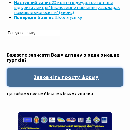
Наступний запис
23 квітня відбудеться on-line
відкрита лекція “Інклюзивне навчання у закладах
позашкільної освіти” (анонс)
Попередній запис
Школа успіху
Бажаєте записати Вашу дитину в один з наших
гуртків?
Заповніть просту форму
Це займе у Вас не більше кількох хвилин