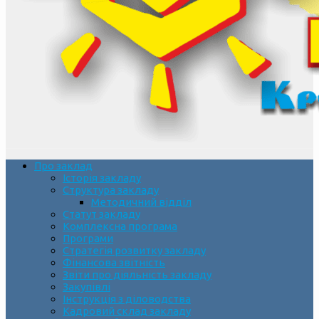
Про заклад
Історія закладу
Структура закладу
Методичний відділ
Статут закладу
Комплексна програма
Програми
Стратегія розвитку закладу
Фінансова звітність
Звіти про діяльність закладу
Закупівлі
Інструкція з діловодства
Кадровий склад закладу