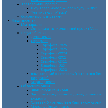
Театральний профіль
Шоу-театр молодіжного клубу “Імідж”
Театр-студія “Маска”
Основи програмування
Наші проєкти
Міжнародні
Соціально-психологічний проєкт VeLa
Всеукраїнські
День Землі
Єврофест
Єврофест-2026
Єврофест-2025
Єврофест-2024
Єврофест-2023
Єврофест-2022
Єврофест-2021
Єврофест-2020
Інклюзивний фестиваль “Натхнення без
кордонів”
Марш єдності
Обласного рівня
Знай і люби свій край
Здорове харчування – відповідальність
кожного
Славетні Українці. Іван Карпенко-Карий
Молодь обирає здоров’я