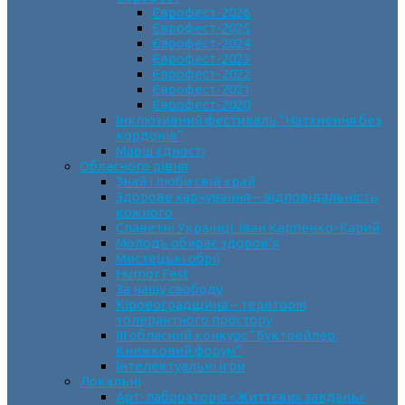
Єврофест-2026
Єврофест-2025
Єврофест-2024
Єврофест-2023
Єврофест-2022
Єврофест-2021
Єврофест-2020
Інклюзивний фестиваль “Натхнення без
кордонів”
Марш єдності
Обласного рівня
Знай і люби свій край
Здорове харчування – відповідальність
кожного
Славетні Українці. Іван Карпенко-Карий
Молодь обирає здоров’я
Мистецькі обрії
Humor Fest
За нашу свободу
Кіровоградщина – територія
толерантного простору
ІII обласний конкурс “Буктрейлер.
Книжковий форум”
Інтелектуальні ігри
Локальні
Арт-лабораторія «Життєвих завдань»