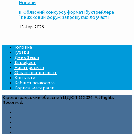
Новини
ІІІ Обласний конкурс у форматі буктрейлера
“Книжковий форум: запрошуємо до участі
15 Чер, 2026
Головна
Гуртки
День Землі
Єврофест
Наші проєкти
Фінансова звітність
Контакти
Кабінет психолога
Корисні матеріали
Кіровоградський обласний ЦДЮТ © 2026. All Rights
Reserved.