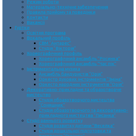
Режим роботи
Матеріально-технічне забезпечення
Правила прийому та поведінки
Контакти
Вакансії
Гуртки
Освітня програма
Вокальний профіль
СВМ “Антарес”
Студія “Вікторія”
Хореографічний профіль
Хореографічний ансамбль “Росинка”
Хореографічний ансамбль “Час пік”
Інструментальна музика
Ансамбль бандуристів “Орія”
Оркестр духових інструментів “Зміна”
Оркестр народних інструментів “Орія”
Декоративно-прикладне та образотворче
мистецтво
Cтудія образотворчого мистецтва
“Соняшник”
Студія образотворчого та декоративно-
прикладного мистецтва “Писанка”
Студії раннього розвитку
Студія розвитку дитини “Веселка”
Студія дошкільної підготовки та
виховання “Горішок”