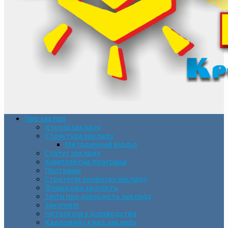
Про заклад
Історія закладу
Структура закладу
Методичний відділ
Статут закладу
Комплексна програма
Програми
Стратегія розвитку закладу
Фінансова звітність
Звіти про діяльність закладу
Закупівлі
Інструкція з діловодства
Кадровий склад закладу