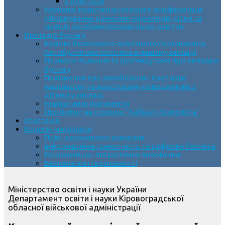
3 етап 2026
Науково-практична інтернет-конференція
«Формування ціннісних орієнтирів дітей та
молоді засобами позашкільної освіти»
Протидія булінгу
Кодекс безпечного освітнього середовища.
Антибулінгова політика в нашому закладі
Порядок подання та розгляду заяв про випадки
булінгу
Положення про запобігання і протидію
насильству та жорстокому поводженню з
дітьми у закладі
Нормативні документи
Про булінг на сторінці “Кабінет психолога”
Атестація
Корисні матеріали
Події державного значення
Інформаційна грамотність та цифрова безпека
Національно-патріотичне виховання
Безпека життєдіяльності
Міністерство освіти і науки України
Департамент освіти і науки Кіровоградської
обласної військової адміністрації