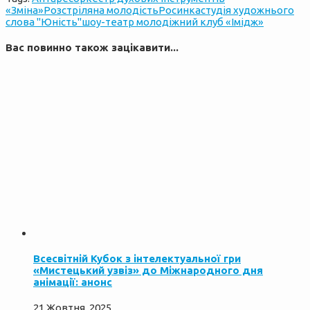
«Зміна»
Розстріляна молодість
Росинка
студія художнього
слова "Юність"
шоу-театр молодіжний клуб «Імідж»
Вас повинно також зацікавити...
Всесвітній Кубок з інтелектуальної гри
«Мистецький узвіз» до Міжнародного дня
анімації: анонс
21 Жовтня, 2025