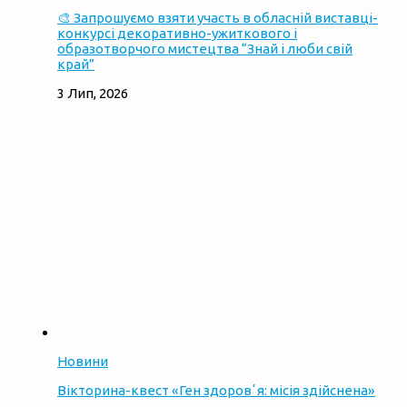
🎨 Запрошуємо взяти участь в обласній виставці-
конкурсі декоративно-ужиткового і
образотворчого мистецтва “Знай і люби свій
край”
3 Лип, 2026
Новини
Вікторина-квест «Ген здоровʼя: місія здійснена»