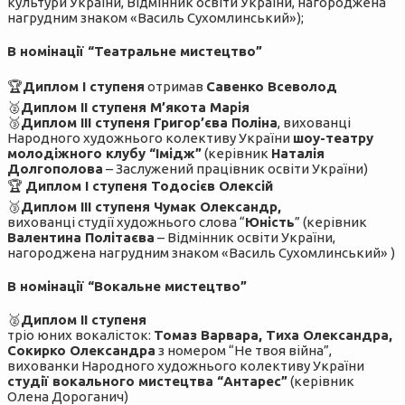
культури України, Відмінник освіти України, нагороджена
нагрудним знаком «Василь Сухомлинський»);
В номінації “Театральне мистецтво”
🏆
Диплом І ступеня
отримав
Савенко Всеволод
🥈
Диплом ІІ ступеня М’якота Марія
🥉
Диплом ІІІ ступеня Григор’єва Поліна
, вихованці
Народного художнього колективу України
шоу-театру
молодіжного клубу “Імідж”
(керівник
Наталія
Долгополова
– Заслужений працівник освіти України)
🏆
Диплом І ступеня Тодосієв Олексій
🥉
Диплом ІІІ ступеня Чумак Олександр,
вихованці студії художнього слова “
Юність
” (керівник
Валентина Політаєва
– Відмінник освіти України,
нагороджена нагрудним знаком «Василь Сухомлинський» )
В номінації “Вокальне мистецтво”
🥈
Диплом ІІ ступеня
тріо юних вокалісток:
Томаз Варвара, Тиха Олександра,
Сокирко Олександра
з номером “Не твоя війна”,
вихованки Народного художнього колективу України
студії вокального мистецтва “Антарес”
(керівник
Олена Дороганич)