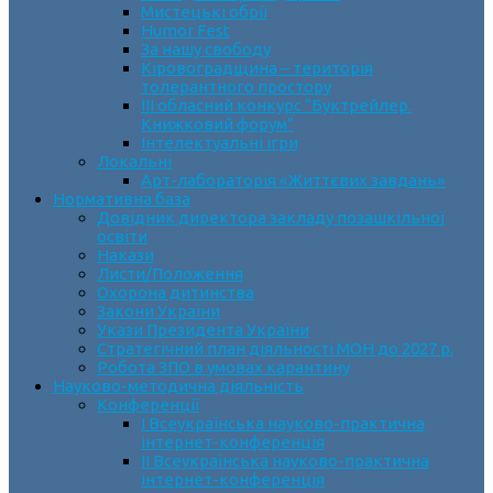
Мистецькі обрії
Humor Fest
За нашу свободу
Кіровоградщина – територія
толерантного простору
ІII обласний конкурс “Буктрейлер.
Книжковий форум”
Інтелектуальні ігри
Локальні
Арт-лабораторія «Життєвих завдань»
Нормативна база
Довідник директора закладу позашкільної
освіти
Накази
Листи/Положення
Охорона дитинства
Закони України
Укази Президента України
Стратегічний план діяльності МОН до 2027 р.
Робота ЗПО в умовах карантину
Науково-методична діяльність
Конференції
І Всеукраїнська науково-практична
інтернет-конференція
ІІ Всеукраїнська науково-практична
інтернет-конференція