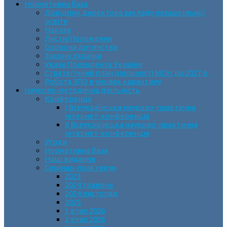
Нормативна база
Довідник директора закладу позашкільної
освіти
Накази
Листи/Положення
Охорона дитинства
Закони України
Укази Президента України
Стратегічний план діяльності МОН до 2027 р.
Робота ЗПО в умовах карантину
Науково-методична діяльність
Конференції
І Всеукраїнська науково-практична
інтернет-конференція
ІІ Всеукраїнська науково-практична
інтернет-конференція
Угоди
Нормативна база
Наші видання
Семінар-практикум
2023
2024 травень
2024 листопад
2025
1 етап 2026
2 етап 2026