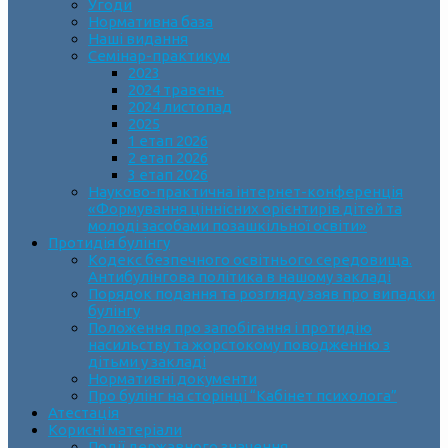
Угоди
Нормативна база
Наші видання
Семінар-практикум
2023
2024 травень
2024 листопад
2025
1 етап 2026
2 етап 2026
3 етап 2026
Науково-практична інтернет-конференція
«Формування ціннісних орієнтирів дітей та
молоді засобами позашкільної освіти»
Протидія булінгу
Кодекс безпечного освітнього середовища.
Антибулінгова політика в нашому закладі
Порядок подання та розгляду заяв про випадки
булінгу
Положення про запобігання і протидію
насильству та жорстокому поводженню з
дітьми у закладі
Нормативні документи
Про булінг на сторінці “Кабінет психолога”
Атестація
Корисні матеріали
Події державного значення