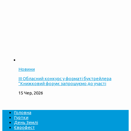
Новини
ІІІ Обласний конкурс у форматі буктрейлера
“Книжковий форум: запрошуємо до участі
15 Чер, 2026
Головна
Гуртки
День Землі
Єврофест