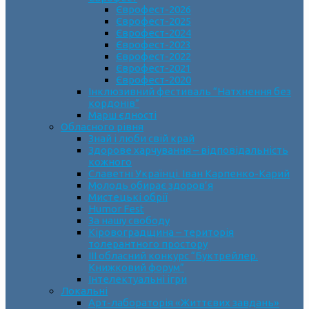
Єврофест-2026
Єврофест-2025
Єврофест-2024
Єврофест-2023
Єврофест-2022
Єврофест-2021
Єврофест-2020
Інклюзивний фестиваль “Натхнення без
кордонів”
Марш єдності
Обласного рівня
Знай і люби свій край
Здорове харчування – відповідальність
кожного
Славетні Українці. Іван Карпенко-Карий
Молодь обирає здоров’я
Мистецькі обрії
Humor Fest
За нашу свободу
Кіровоградщина – територія
толерантного простору
ІII обласний конкурс “Буктрейлер.
Книжковий форум”
Інтелектуальні ігри
Локальні
Арт-лабораторія «Життєвих завдань»