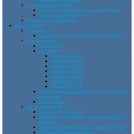
Театральний профіль
Шоу-театр молодіжного клубу “Імідж”
Театр-студія “Маска”
Основи програмування
Наші проєкти
Міжнародні
Соціально-психологічний проєкт VeLa
Всеукраїнські
День Землі
Єврофест
Єврофест-2026
Єврофест-2025
Єврофест-2024
Єврофест-2023
Єврофест-2022
Єврофест-2021
Єврофест-2020
Інклюзивний фестиваль “Натхнення без
кордонів”
Марш єдності
Обласного рівня
Знай і люби свій край
Здорове харчування – відповідальність
кожного
Славетні Українці. Іван Карпенко-Карий
Молодь обирає здоров’я