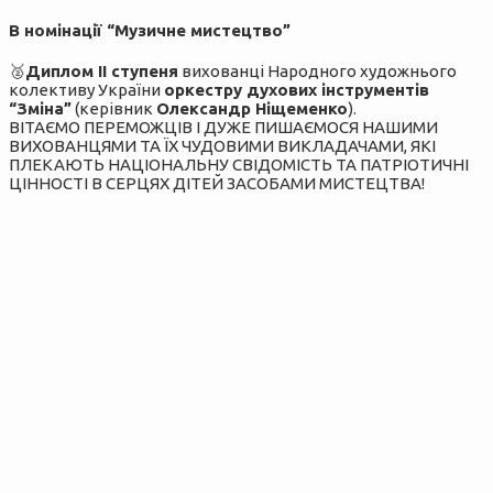
В номінації “Музичне мистецтво”
🥈
Диплом ІІ ступеня
вихованці Народного художнього
колективу України
оркестру духових інструментів
“Зміна”
(керівник
Олександр Ніщеменко
).
ВІТАЄМО ПЕРЕМОЖЦІВ І ДУЖЕ ПИШАЄМОСЯ НАШИМИ
ВИХОВАНЦЯМИ ТА ЇХ ЧУДОВИМИ ВИКЛАДАЧАМИ, ЯКІ
ПЛЕКАЮТЬ НАЦІОНАЛЬНУ СВІДОМІСТЬ ТА ПАТРІОТИЧНІ
ЦІННОСТІ В СЕРЦЯХ ДІТЕЙ ЗАСОБАМИ МИСТЕЦТВА!