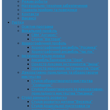
Режим роботи
Матеріально-технічне забезпечення
Правила прийому та поведінки
Контакти
Вакансії
Гуртки
Освітня програма
Вокальний профіль
СВМ “Антарес”
Студія “Вікторія”
Хореографічний профіль
Хореографічний ансамбль “Росинка”
Хореографічний ансамбль “Час пік”
Інструментальна музика
Ансамбль бандуристів “Орія”
Оркестр духових інструментів “Зміна”
Оркестр народних інструментів “Орія”
Декоративно-прикладне та образотворче
мистецтво
Cтудія образотворчого мистецтва
“Соняшник”
Студія образотворчого та декоративно-
прикладного мистецтва “Писанка”
Студії раннього розвитку
Студія розвитку дитини “Веселка”
Студія дошкільної підготовки та
виховання “Горішок”