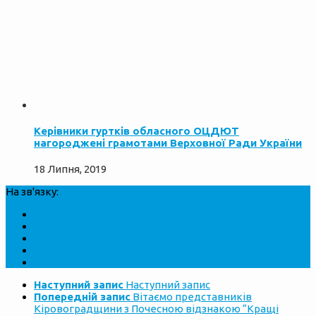
Керівники гуртків обласного ОЦДЮТ
нагороджені грамотами Верховної Ради України
18 Липня, 2019
На зв'язку:
Наступний запис
Наступний запис
Попередній запис
Вітаємо представників
Кіровоградщини з Почесною відзнакою “Кращі