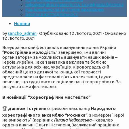
Інформаційна грамотність та цифрова безпека
Національно-патріотичне виховання
Безпека життєдіяльності
Новини
by
sancho_admin
· Опубліковано
12 Лютого, 2021
· Оновлено
12 Лютого, 2021
Всеукраїнський фестиваль вшанування воїнів України
“
Розстріляна молодість
” завершено, і ми вдячні
організаторам за можливість вшанувати наших воїнів –
Героїв України. Така тематика важлива та болісно
актуальна для всіх нас, українців. Кіровоградський
обласний центр дитячої та юнацької творчості
представляли на фестивалі п’ять колективів, і дуже
почесно, що судді високо оцінили наші творчі роботи. За
результатами фестивалю:
В номінації “Хореографічне мистецтво”
🏆
диплом І ступеня
отримали вихованці
Народного
хореографічного ансамблю “Росинка”
, з номером “Герої
не вмирають” (керівник
Галина Чайковська
– кавалер
ордена княгині Ольги III ступеня, Заслужений працівник