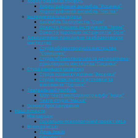
Хореографічний профіль
Хореографічний ансамбль “Росинка”
Хореографічний ансамбль “Час пік”
Інструментальна музика
Ансамбль бандуристів “Орія”
Оркестр духових інструментів “Зміна”
Оркестр народних інструментів “Орія”
Декоративно-прикладне та образотворче
мистецтво
Cтудія образотворчого мистецтва
“Соняшник”
Студія образотворчого та декоративно-
прикладного мистецтва “Писанка”
Студії раннього розвитку
Студія розвитку дитини “Веселка”
Студія дошкільної підготовки та
виховання “Горішок”
Театральний профіль
Шоу-театр молодіжного клубу “Імідж”
Театр-студія “Маска”
Основи програмування
Наші проєкти
Міжнародні
Соціально-психологічний проєкт VeLa
Всеукраїнські
День Землі
Єврофест