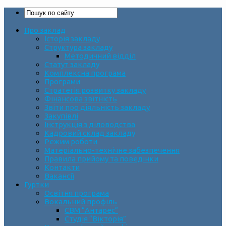
Про заклад
Історія закладу
Структура закладу
Методичний відділ
Статут закладу
Комплексна програма
Програми
Стратегія розвитку закладу
Фінансова звітність
Звіти про діяльність закладу
Закупівлі
Інструкція з діловодства
Кадровий склад закладу
Режим роботи
Матеріально-технічне забезпечення
Правила прийому та поведінки
Контакти
Вакансії
Гуртки
Освітня програма
Вокальний профіль
СВМ “Антарес”
Студія “Вікторія”