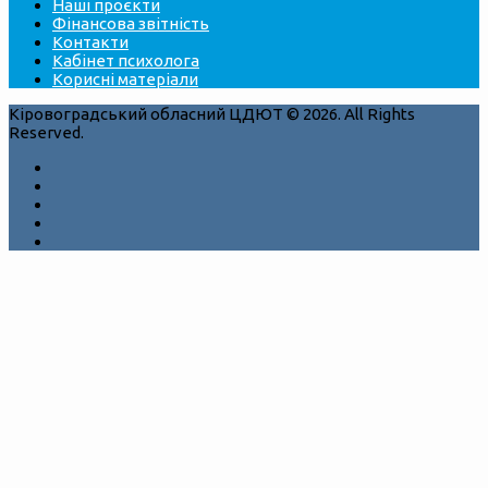
Наші проєкти
Фінансова звітність
Контакти
Кабінет психолога
Корисні матеріали
Кіровоградський обласний ЦДЮТ © 2026. All Rights
Reserved.