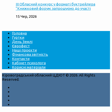
ІІІ Обласний конкурс у форматі буктрейлера
“Книжковий форум: запрошуємо до участі
15 Чер, 2026
Головна
Гуртки
День Землі
Єврофест
Наші проєкти
Фінансова звітність
Контакти
Кабінет психолога
Корисні матеріали
Кіровоградський обласний ЦДЮТ © 2026. All Rights
Reserved.