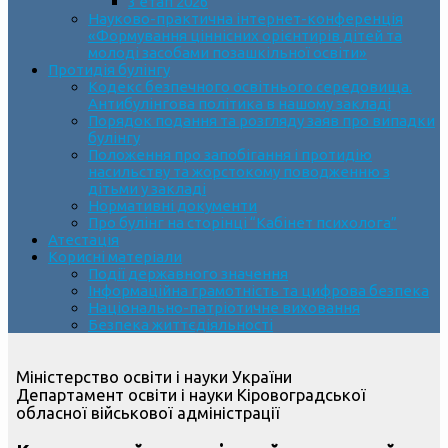
3 етап 2026
Науково-практична інтернет-конференція
«Формування ціннісних орієнтирів дітей та
молоді засобами позашкільної освіти»
Протидія булінгу
Кодекс безпечного освітнього середовища.
Антибулінгова політика в нашому закладі
Порядок подання та розгляду заяв про випадки
булінгу
Положення про запобігання і протидію
насильству та жорстокому поводженню з
дітьми у закладі
Нормативні документи
Про булінг на сторінці “Кабінет психолога”
Атестація
Корисні матеріали
Події державного значення
Інформаційна грамотність та цифрова безпека
Національно-патріотичне виховання
Безпека життєдіяльності
Міністерство освіти і науки України
Департамент освіти і науки Кіровоградської
обласної військової адміністрації