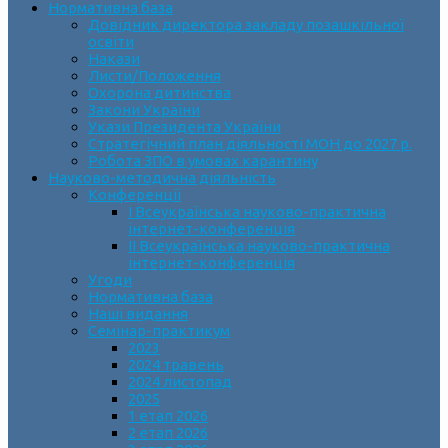
Нормативна база
Довідник директора закладу позашкільної
освіти
Накази
Листи/Положення
Охорона дитинства
Закони України
Укази Президента України
Стратегічний план діяльності МОН до 2027 р.
Робота ЗПО в умовах карантину
Науково-методична діяльність
Конференції
І Всеукраїнська науково-практична
інтернет-конференція
ІІ Всеукраїнська науково-практична
інтернет-конференція
Угоди
Нормативна база
Наші видання
Семінар-практикум
2023
2024 травень
2024 листопад
2025
1 етап 2026
2 етап 2026