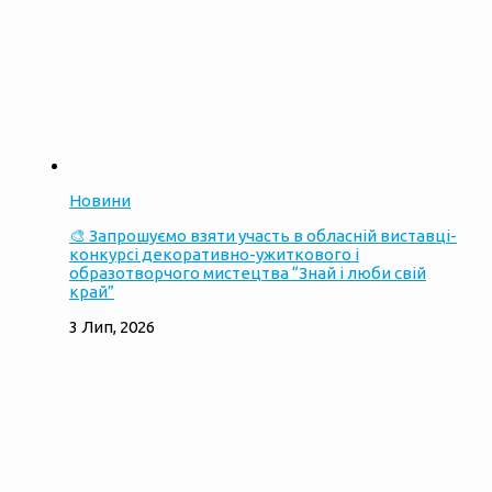
Новини
🎨 Запрошуємо взяти участь в обласній виставці-
конкурсі декоративно-ужиткового і
образотворчого мистецтва “Знай і люби свій
край”
3 Лип, 2026