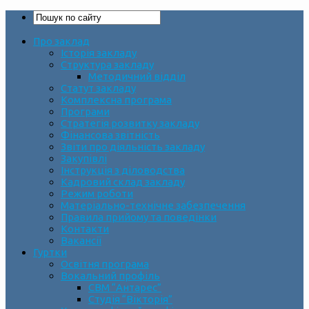
Про заклад
Історія закладу
Структура закладу
Методичний відділ
Статут закладу
Комплексна програма
Програми
Стратегія розвитку закладу
Фінансова звітність
Звіти про діяльність закладу
Закупівлі
Інструкція з діловодства
Кадровий склад закладу
Режим роботи
Матеріально-технічне забезпечення
Правила прийому та поведінки
Контакти
Вакансії
Гуртки
Освітня програма
Вокальний профіль
СВМ “Антарес”
Студія “Вікторія”