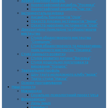
Хореографічний профіль
Хореографічний ансамбль “Росинка”
Хореографічний ансамбль “Час пік”
Інструментальна музика
Ансамбль бандуристів “Орія”
Оркестр духових інструментів “Зміна”
Оркестр народних інструментів “Орія”
Декоративно-прикладне та образотворче
мистецтво
Cтудія образотворчого мистецтва
“Соняшник”
Студія образотворчого та декоративно-
прикладного мистецтва “Писанка”
Студії раннього розвитку
Студія розвитку дитини “Веселка”
Студія дошкільної підготовки та
виховання “Горішок”
Театральний профіль
Шоу-театр молодіжного клубу “Імідж”
Театр-студія “Маска”
Основи програмування
Наші проєкти
Міжнародні
Соціально-психологічний проєкт VeLa
Всеукраїнські
День Землі
Єврофест