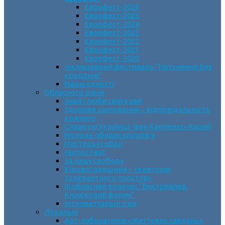
Єврофест-2026
Єврофест-2025
Єврофест-2024
Єврофест-2023
Єврофест-2022
Єврофест-2021
Єврофест-2020
Інклюзивний фестиваль “Натхнення без
кордонів”
Марш єдності
Обласного рівня
Знай і люби свій край
Здорове харчування – відповідальність
кожного
Славетні Українці. Іван Карпенко-Карий
Молодь обирає здоров’я
Мистецькі обрії
Humor Fest
За нашу свободу
Кіровоградщина – територія
толерантного простору
ІII обласний конкурс “Буктрейлер.
Книжковий форум”
Інтелектуальні ігри
Локальні
Арт-лабораторія «Життєвих завдань»