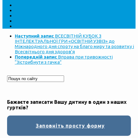
Наступний запис
ВСЕСВІТНІЙ КУБОК З
ІНТЕЛЕКТУАЛЬНОЇ ГРИ «ОСВІТНІЙ УЗВІЗ» до
Міжнародного дня спорту на благо миру та розвитку і
Всесвітнього дня здоров’я
Попередній запис
Вправа при тривожності
“Зістрибнути з гачка”
Бажаєте записати Вашу дитину в один з наших
гуртків?
Заповніть просту форму