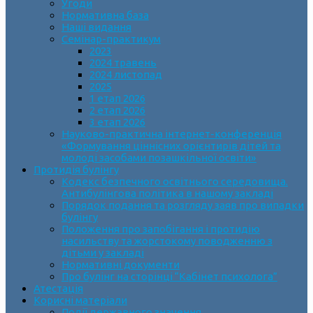
Угоди
Нормативна база
Наші видання
Семінар-практикум
2023
2024 травень
2024 листопад
2025
1 етап 2026
2 етап 2026
3 етап 2026
Науково-практична інтернет-конференція
«Формування ціннісних орієнтирів дітей та
молоді засобами позашкільної освіти»
Протидія булінгу
Кодекс безпечного освітнього середовища.
Антибулінгова політика в нашому закладі
Порядок подання та розгляду заяв про випадки
булінгу
Положення про запобігання і протидію
насильству та жорстокому поводженню з
дітьми у закладі
Нормативні документи
Про булінг на сторінці “Кабінет психолога”
Атестація
Корисні матеріали
Події державного значення