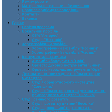
Режим роботи
Матеріально-технічне забезпечення
Правила прийому та поведінки
Контакти
Вакансії
Гуртки
Освітня програма
Вокальний профіль
СВМ “Антарес”
Студія “Вікторія”
Хореографічний профіль
Хореографічний ансамбль “Росинка”
Хореографічний ансамбль “Час пік”
Інструментальна музика
Ансамбль бандуристів “Орія”
Оркестр духових інструментів “Зміна”
Оркестр народних інструментів “Орія”
Декоративно-прикладне та образотворче
мистецтво
Cтудія образотворчого мистецтва
“Соняшник”
Студія образотворчого та декоративно-
прикладного мистецтва “Писанка”
Студії раннього розвитку
Студія розвитку дитини “Веселка”
Студія дошкільної підготовки та
виховання “Горішок”