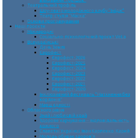
Театральний профіль
Шоу-театр молодіжного клубу “Імідж”
Театр-студія “Маска”
Основи програмування
Наші проєкти
Міжнародні
Соціально-психологічний проєкт VeLa
Всеукраїнські
День Землі
Єврофест
Єврофест-2026
Єврофест-2025
Єврофест-2024
Єврофест-2023
Єврофест-2022
Єврофест-2021
Єврофест-2020
Інклюзивний фестиваль “Натхнення без
кордонів”
Марш єдності
Обласного рівня
Знай і люби свій край
Здорове харчування – відповідальність
кожного
Славетні Українці. Іван Карпенко-Карий
Молодь обирає здоров’я