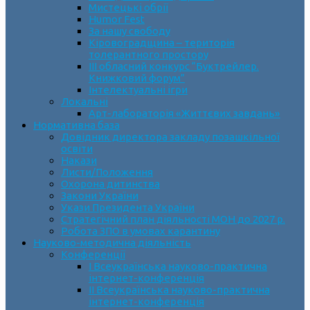
Мистецькі обрії
Humor Fest
За нашу свободу
Кіровоградщина – територія
толерантного простору
ІII обласний конкурс “Буктрейлер.
Книжковий форум”
Інтелектуальні ігри
Локальні
Арт-лабораторія «Життєвих завдань»
Нормативна база
Довідник директора закладу позашкільної
освіти
Накази
Листи/Положення
Охорона дитинства
Закони України
Укази Президента України
Стратегічний план діяльності МОН до 2027 р.
Робота ЗПО в умовах карантину
Науково-методична діяльність
Конференції
І Всеукраїнська науково-практична
інтернет-конференція
ІІ Всеукраїнська науково-практична
інтернет-конференція