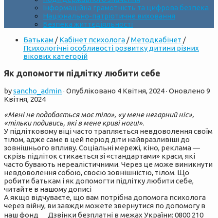
Інформаційна грамотність та цифрова безпека
Національно-патріотичне виховання
Безпека життєдіяльності
Батькам
/
Кабінет психолога
/
Методкабінет
/
Психологічні особливості розвитку дитини різних
вікових категорій
Як допомогти підлітку любити себе
by
sancho_admin
· Опубліковано
4 Квітня, 2024
· Оновлено
9
Квітня, 2024
«Мені не подобається моє тіло», «у мене негарний ніс»,
«тільки подивись, які в мене криві ноги!»
.
У підлітковому віці часто трапляється невдоволення своїм
тілом, адже саме в цей період діти найвразливіші до
зовнішнього впливу. Соціальні мережі, кіно, реклама —
скрізь підліток стикається зі «стандартами» краси, які
часто бувають нереалістичними. Через це може виникнути
невдоволення собою, своєю зовнішністю, тілом. Що
робити батькам і як допомогти підлітку любити себе,
читайте в нашому дописі
А якщо відчуваєте, що вам потрібна допомога психолога
через війну, ви завжди можете звернутися по допомогу в
наш фонд
Дзвінки безплатні в межах України: 0800 210