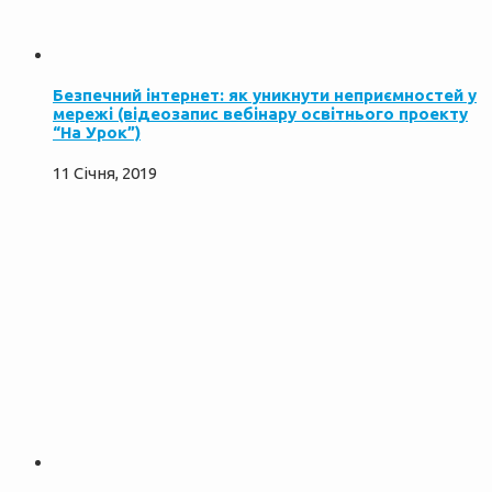
Безпечний інтернет: як уникнути неприємностей у
мережі (відеозапис вебінару освітнього проекту
“На Урок”)
11 Січня, 2019