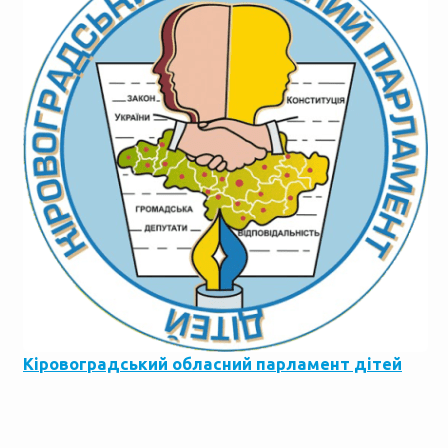
Кіровоградський обласний парламент дітей