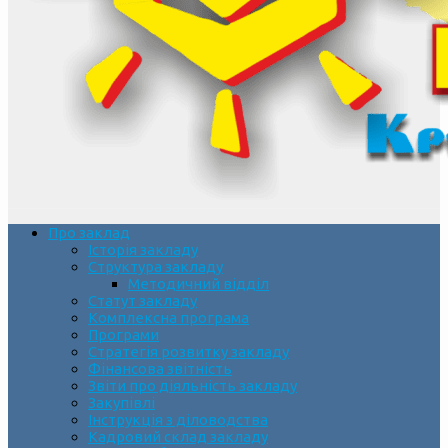
Про заклад
Історія закладу
Структура закладу
Методичний відділ
Статут закладу
Комплексна програма
Програми
Стратегія розвитку закладу
Фінансова звітність
Звіти про діяльність закладу
Закупівлі
Інструкція з діловодства
Кадровий склад закладу