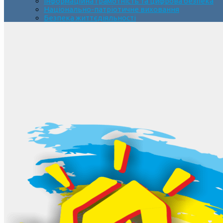
Інформаційна грамотність та цифрова безпека
Національно-патріотичне виховання
Безпека життєдіяльності