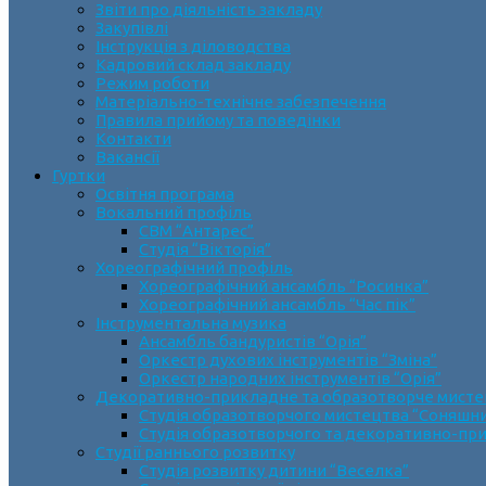
Звіти про діяльність закладу
Закупівлі
Інструкція з діловодства
Кадровий склад закладу
Режим роботи
Матеріально-технічне забезпечення
Правила прийому та поведінки
Контакти
Вакансії
Гуртки
Освітня програма
Вокальний профіль
СВМ “Антарес”
Студія “Вікторія”
Хореографічний профіль
Хореографічний ансамбль “Росинка”
Хореографічний ансамбль “Час пік”
Інструментальна музика
Ансамбль бандуристів “Орія”
Оркестр духових інструментів “Зміна”
Оркестр народних інструментів “Орія”
Декоративно-прикладне та образотворче мист
Cтудія образотворчого мистецтва “Соняшн
Студія образотворчого та декоративно-пр
Студії раннього розвитку
Студія розвитку дитини “Веселка”