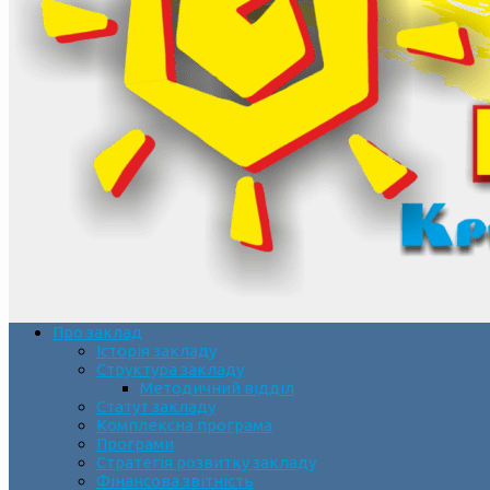
Про заклад
Історія закладу
Структура закладу
Методичний відділ
Статут закладу
Комплексна програма
Програми
Стратегія розвитку закладу
Фінансова звітність