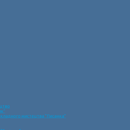
ецтво
ик”
икладного мистецтва “Писанка”