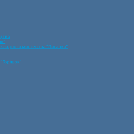
ецтво
ик”
икладного мистецтва “Писанка”
 “Горішок”