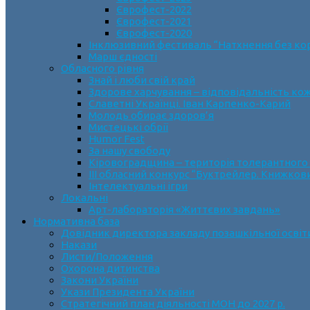
Єврофест-2022
Єврофест-2021
Єврофест-2020
Інклюзивний фестиваль “Натхнення без ко
Марш єдності
Обласного рівня
Знай і люби свій край
Здорове харчування – відповідальність ко
Славетні Українці. Іван Карпенко-Карий
Молодь обирає здоров’я
Мистецькі обрії
Humor Fest
За нашу свободу
Кіровоградщина – територія толерантного
ІII обласний конкурс “Буктрейлер. Книжков
Інтелектуальні ігри
Локальні
Арт-лабораторія «Життєвих завдань»
Нормативна база
Довідник директора закладу позашкільної освіт
Накази
Листи/Положення
Охорона дитинства
Закони України
Укази Президента України
Стратегічний план діяльності МОН до 2027 р.