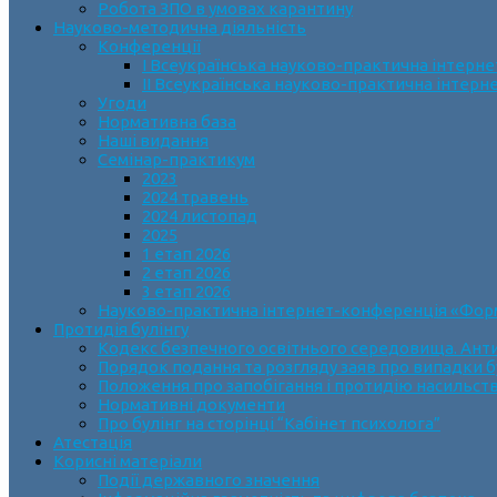
Робота ЗПО в умовах карантину
Науково-методична діяльність
Конференції
І Всеукраїнська науково-практична інтерн
ІІ Всеукраїнська науково-практична інтер
Угоди
Нормативна база
Наші видання
Семінар-практикум
2023
2024 травень
2024 листопад
2025
1 етап 2026
2 етап 2026
3 етап 2026
Науково-практична інтернет-конференція «Формув
Протидія булінгу
Кодекс безпечного освітнього середовища. Анти
Порядок подання та розгляду заяв про випадки б
Положення про запобігання і протидію насильств
Нормативні документи
Про булінг на сторінці “Кабінет психолога”
Атестація
Корисні матеріали
Події державного значення