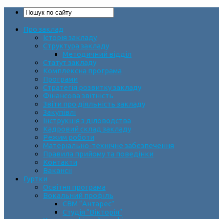
Про заклад
Історія закладу
Структура закладу
Методичний відділ
Статут закладу
Комплексна програма
Програми
Стратегія розвитку закладу
Фінансова звітність
Звіти про діяльність закладу
Закупівлі
Інструкція з діловодства
Кадровий склад закладу
Режим роботи
Матеріально-технічне забезпечення
Правила прийому та поведінки
Контакти
Вакансії
Гуртки
Освітня програма
Вокальний профіль
СВМ “Антарес”
Студія “Вікторія”