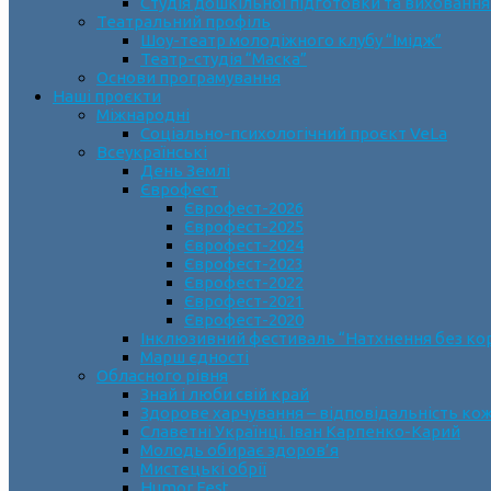
Студія дошкільної підготовки та виховання
Театральний профіль
Шоу-театр молодіжного клубу “Імідж”
Театр-студія “Маска”
Основи програмування
Наші проєкти
Міжнародні
Соціально-психологічний проєкт VeLa
Всеукраїнські
День Землі
Єврофест
Єврофест-2026
Єврофест-2025
Єврофест-2024
Єврофест-2023
Єврофест-2022
Єврофест-2021
Єврофест-2020
Інклюзивний фестиваль “Натхнення без ко
Марш єдності
Обласного рівня
Знай і люби свій край
Здорове харчування – відповідальність ко
Славетні Українці. Іван Карпенко-Карий
Молодь обирає здоров’я
Мистецькі обрії
Humor Fest