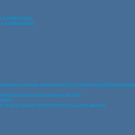
ет-конференція
нет-конференція
ання ціннісних орієнтирів дітей та молоді засобами позашк
булінгова політика в нашому закладі
улінгу
у та жорстокому поводженню з дітьми у закладі