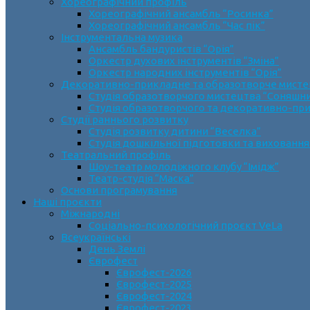
Хореографічний профіль
Хореографічний ансамбль “Росинка”
Хореографічний ансамбль “Час пік”
Інструментальна музика
Ансамбль бандуристів “Орія”
Оркестр духових інструментів “Зміна”
Оркестр народних інструментів “Орія”
Декоративно-прикладне та образотворче мист
Cтудія образотворчого мистецтва “Соняшн
Студія образотворчого та декоративно-пр
Студії раннього розвитку
Студія розвитку дитини “Веселка”
Студія дошкільної підготовки та виховання
Театральний профіль
Шоу-театр молодіжного клубу “Імідж”
Театр-студія “Маска”
Основи програмування
Наші проєкти
Міжнародні
Соціально-психологічний проєкт VeLa
Всеукраїнські
День Землі
Єврофест
Єврофест-2026
Єврофест-2025
Єврофест-2024
Єврофест-2023