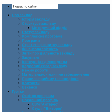
Про заклад
Історія закладу
Структура закладу
Методичний відділ
Статут закладу
Комплексна програма
Програми
Стратегія розвитку закладу
Фінансова звітність
Звіти про діяльність закладу
Закупівлі
Інструкція з діловодства
Кадровий склад закладу
Режим роботи
Матеріально-технічне забезпечення
Правила прийому та поведінки
Контакти
Вакансії
Гуртки
Освітня програма
Вокальний профіль
СВМ “Антарес”
Студія “Вікторія”