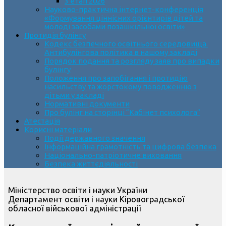
3 етап 2026
Науково-практична інтернет-конференція
«Формування ціннісних орієнтирів дітей та
молоді засобами позашкільної освіти»
Протидія булінгу
Кодекс безпечного освітнього середовища.
Антибулінгова політика в нашому закладі
Порядок подання та розгляду заяв про випадки
булінгу
Положення про запобігання і протидію
насильству та жорстокому поводженню з
дітьми у закладі
Нормативні документи
Про булінг на сторінці “Кабінет психолога”
Атестація
Корисні матеріали
Події державного значення
Інформаційна грамотність та цифрова безпека
Національно-патріотичне виховання
Безпека життєдіяльності
Міністерство освіти і науки України
Департамент освіти і науки Кіровоградської
обласної військової адміністрації