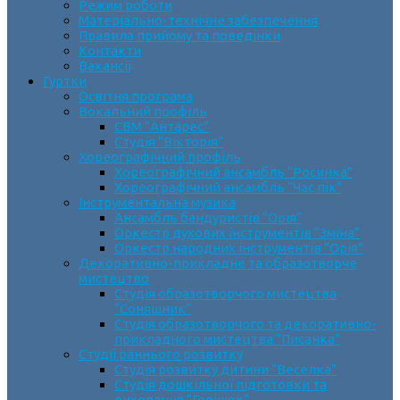
Режим роботи
Матеріально-технічне забезпечення
Правила прийому та поведінки
Контакти
Вакансії
Гуртки
Освітня програма
Вокальний профіль
СВМ “Антарес”
Студія “Вікторія”
Хореографічний профіль
Хореографічний ансамбль “Росинка”
Хореографічний ансамбль “Час пік”
Інструментальна музика
Ансамбль бандуристів “Орія”
Оркестр духових інструментів “Зміна”
Оркестр народних інструментів “Орія”
Декоративно-прикладне та образотворче
мистецтво
Cтудія образотворчого мистецтва
“Соняшник”
Студія образотворчого та декоративно-
прикладного мистецтва “Писанка”
Студії раннього розвитку
Студія розвитку дитини “Веселка”
Студія дошкільної підготовки та
виховання “Горішок”