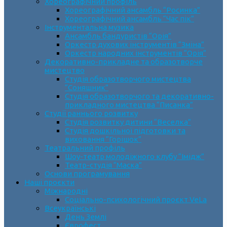
Хореографічний профіль
Хореографічний ансамбль “Росинка”
Хореографічний ансамбль “Час пік”
Інструментальна музика
Ансамбль бандуристів “Орія”
Оркестр духових інструментів “Зміна”
Оркестр народних інструментів “Орія”
Декоративно-прикладне та образотворче
мистецтво
Cтудія образотворчого мистецтва
“Соняшник”
Студія образотворчого та декоративно-
прикладного мистецтва “Писанка”
Студії раннього розвитку
Студія розвитку дитини “Веселка”
Студія дошкільної підготовки та
виховання “Горішок”
Театральний профіль
Шоу-театр молодіжного клубу “Імідж”
Театр-студія “Маска”
Основи програмування
Наші проєкти
Міжнародні
Соціально-психологічний проєкт VeLa
Всеукраїнські
День Землі
Єврофест