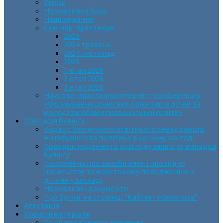
Угоди
Нормативна база
Наші видання
Семінар-практикум
2023
2024 травень
2024 листопад
2025
1 етап 2026
2 етап 2026
3 етап 2026
Науково-практична інтернет-конференція
«Формування ціннісних орієнтирів дітей та
молоді засобами позашкільної освіти»
Протидія булінгу
Кодекс безпечного освітнього середовища.
Антибулінгова політика в нашому закладі
Порядок подання та розгляду заяв про випадки
булінгу
Положення про запобігання і протидію
насильству та жорстокому поводженню з
дітьми у закладі
Нормативні документи
Про булінг на сторінці “Кабінет психолога”
Атестація
Корисні матеріали
Події державного значення