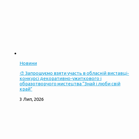
Новини
🎨 Запрошуємо взяти участь в обласній виставці-
конкурсі декоративно-ужиткового і
образотворчого мистецтва “Знай і люби свій
край”
3 Лип, 2026