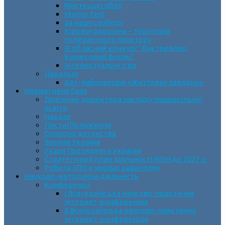
Мистецькі обрії
Humor Fest
За нашу свободу
Кіровоградщина – територія
толерантного простору
ІII обласний конкурс “Буктрейлер.
Книжковий форум”
Інтелектуальні ігри
Локальні
Арт-лабораторія «Життєвих завдань»
Нормативна база
Довідник директора закладу позашкільної
освіти
Накази
Листи/Положення
Охорона дитинства
Закони України
Укази Президента України
Стратегічний план діяльності МОН до 2027 р.
Робота ЗПО в умовах карантину
Науково-методична діяльність
Конференції
І Всеукраїнська науково-практична
інтернет-конференція
ІІ Всеукраїнська науково-практична
інтернет-конференція