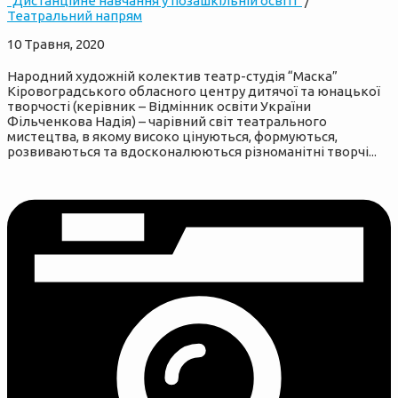
"Дистанційне навчання у позашкільній освіті"
/
Театральний напрям
10 Травня, 2020
Народний художній колектив театр-студія “Маска”
Кіровоградського обласного центру дитячої та юнацької
творчості (керівник – Відмінник освіти України
Фільченкова Надія) – чарівний світ театрального
мистецтва, в якому високо цінуються, формуються,
розвиваються та вдосконалюються різноманітні творчі...