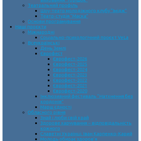
Театральний профіль
Шоу-театр молодіжного клубу “Імідж”
Театр-студія “Маска”
Основи програмування
Наші проєкти
Міжнародні
Соціально-психологічний проєкт VeLa
Всеукраїнські
День Землі
Єврофест
Єврофест-2026
Єврофест-2025
Єврофест-2024
Єврофест-2023
Єврофест-2022
Єврофест-2021
Єврофест-2020
Інклюзивний фестиваль “Натхнення без
кордонів”
Марш єдності
Обласного рівня
Знай і люби свій край
Здорове харчування – відповідальність
кожного
Славетні Українці. Іван Карпенко-Карий
Молодь обирає здоров’я