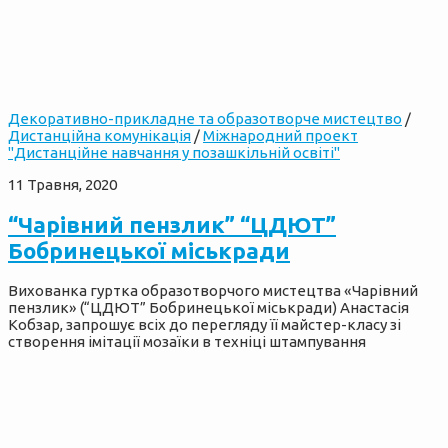
Декоративно-прикладне та образотворче мистецтво
/
Дистанційна комунікація
/
Міжнародний проект
"Дистанційне навчання у позашкільній освіті"
11 Травня, 2020
“Чарівний пензлик” “ЦДЮТ”
Бобринецької міськради
Вихованка гуртка образотворчого мистецтва «Чарівний
пензлик» (“ЦДЮТ” Бобринецької міськради) Анастасія
Кобзар, запрошує всіх до перегляду її майстер-класу зі
створення імітації мозаїки в техніці штампування