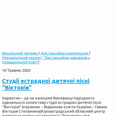
Вокальний напрям
/
Дистанційна комунікація
/
Міжнародний проект "Дистанційне навчання у
позашкільній освіті"
10 Травня, 2020
Студії естрадної дитячої пісні
“Вікторія”
Карантин – це не канікули! Вихованці Народного
художнього колективу студії естрадної дитячої пісні
“Вікторія” (керівник – Відмінник освіти України – Гаваза
Вікторія Степанівна)Кіровоградський обласний центр
дитячої та юнацької творчості. Працюють над