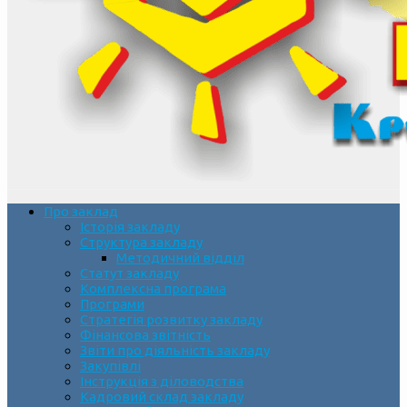
Про заклад
Історія закладу
Структура закладу
Методичний відділ
Статут закладу
Комплексна програма
Програми
Стратегія розвитку закладу
Фінансова звітність
Звіти про діяльність закладу
Закупівлі
Інструкція з діловодства
Кадровий склад закладу