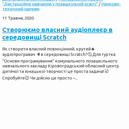
"Дистанційне навчання у позашкільній освіті"
/
Науково-
технічний напрям
11 Травня, 2020
Створюємо власний аудіоплеєр в
середовищі Scratch
Як створити власний повноцінний, крутий🔥
аудіопрогравач 🔈в середовищі Scratch?🤔 Для гуртка
“Основи програмування” комунального позашкільного
навчального закладу Кіровоградський обласний центр
дитячої та юнацької творчості це проста задача! ☑️
Спробуйте😉 Чи дійсно це просто –...