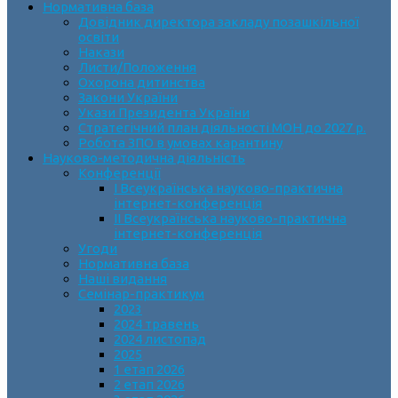
Нормативна база
Довідник директора закладу позашкільної
освіти
Накази
Листи/Положення
Охорона дитинства
Закони України
Укази Президента України
Стратегічний план діяльності МОН до 2027 р.
Робота ЗПО в умовах карантину
Науково-методична діяльність
Конференції
І Всеукраїнська науково-практична
інтернет-конференція
ІІ Всеукраїнська науково-практична
інтернет-конференція
Угоди
Нормативна база
Наші видання
Семінар-практикум
2023
2024 травень
2024 листопад
2025
1 етап 2026
2 етап 2026