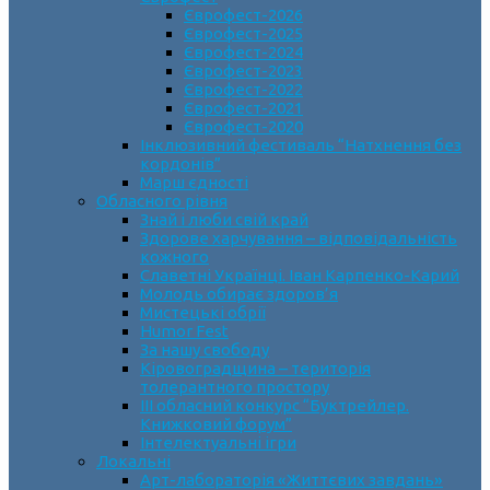
Єврофест-2026
Єврофест-2025
Єврофест-2024
Єврофест-2023
Єврофест-2022
Єврофест-2021
Єврофест-2020
Інклюзивний фестиваль “Натхнення без
кордонів”
Марш єдності
Обласного рівня
Знай і люби свій край
Здорове харчування – відповідальність
кожного
Славетні Українці. Іван Карпенко-Карий
Молодь обирає здоров’я
Мистецькі обрії
Humor Fest
За нашу свободу
Кіровоградщина – територія
толерантного простору
ІII обласний конкурс “Буктрейлер.
Книжковий форум”
Інтелектуальні ігри
Локальні
Арт-лабораторія «Життєвих завдань»