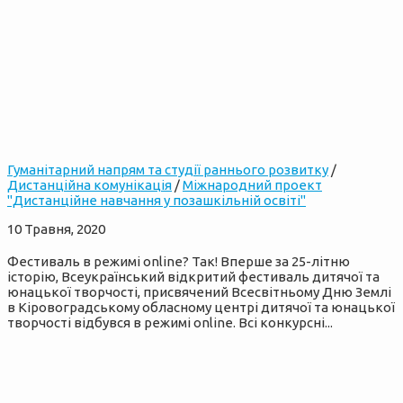
Гуманітарний напрям та студії раннього розвитку
/
Дистанційна комунікація
/
Міжнародний проект
"Дистанційне навчання у позашкільній освіті"
10 Травня, 2020
Фестиваль в режимі onlinе? Так! Вперше за 25-літню
історію, Всеукраїнський відкритий фестиваль дитячої та
юнацької творчості, присвячений Всесвітньому Дню Землі
в Кіровоградському обласному центрі дитячої та юнацької
творчості відбувся в режимі online. Всі конкурсні...