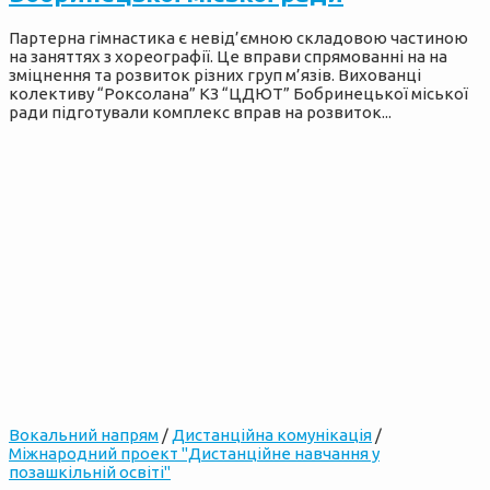
Партерна гімнастика є невід’ємною складовою частиною
на заняттях з хореографії. Це вправи спрямованні на на
зміцнення та розвиток різних груп м’язів. Вихованці
колективу “Роксолана” КЗ “ЦДЮТ” Бобринецької міської
ради підготували комплекс вправ на розвиток...
Вокальний напрям
/
Дистанційна комунікація
/
Міжнародний проект "Дистанційне навчання у
позашкільній освіті"