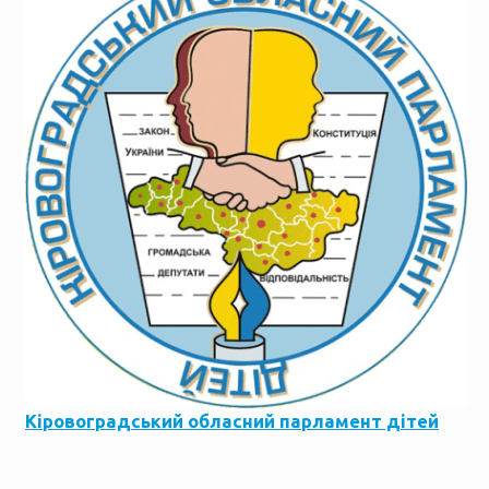
Кіровоградський обласний парламент дітей