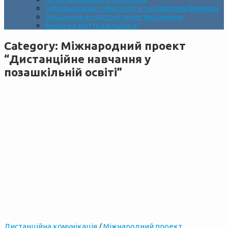
Інформаційна грамотність та цифрова безпека
Національно-патріотичне виховання
Безпека життєдіяльності
Category:
Міжнародний проект
“Дистанційне навчання у
позашкільній освіті”
Дистанційна комунікація
/
Міжнародний проект