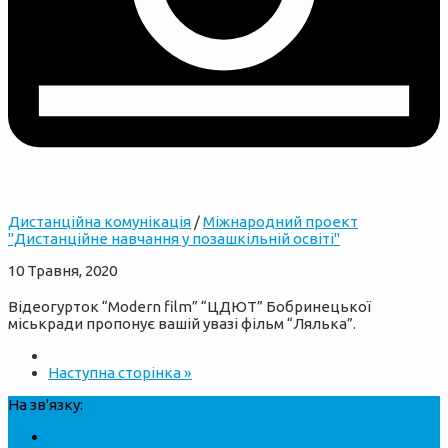
Дистанційна комунікація
/
Міжнародний проект
"Дистанційне навчання у позашкільній освіті"
10 Травня, 2020
Відеогурток “Modern film” “ЦДЮТ” Бобринецької
міськради пропонує вашій увазі фільм “Лялька”.
Наступна сторінка »
На зв'язку: