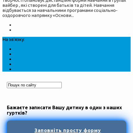
творчості опановує дистанційні форми навчання в групах
вайбер , які створені для батьків та дітей. Навчання
відбувається за навчальними програмами соціально-
оздоровчого напрямку «Основи...
На зв'язку:
Бажаєте записати Вашу дитину в один з наших
гуртків?
Заповніть просту форму