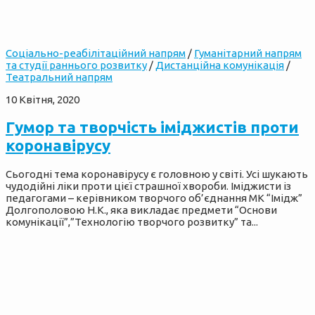
Cоціально-реабілітаційний напрям
/
Гуманітарний напрям
та студії раннього розвитку
/
Дистанційна комунікація
/
Театральний напрям
10 Квітня, 2020
Гумор та творчість іміджистів проти
коронавірусу
Сьогодні тема коронавірусу є головною у світі. Усі шукають
чудодійні ліки проти цієї страшної хвороби. Іміджисти із
педагогами – керівником творчого об’єднання МК “Імідж”
Долгополовою Н.К., яка викладає предмети “Основи
комунікації”,”Технологію творчого розвитку” та...