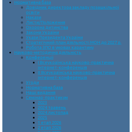
Нормативна база
Довідник директора закладу позашкільної
освіти
Накази
Листи/Положення
Охорона дитинства
Закони України
Укази Президента України
Стратегічний план діяльності МОН до 2027 р.
Робота ЗПО в умовах карантину
Науково-методична діяльність
Конференції
І Всеукраїнська науково-практична
інтернет-конференція
ІІ Всеукраїнська науково-практична
інтернет-конференція
Угоди
Нормативна база
Наші видання
Семінар-практикум
2023
2024 травень
2024 листопад
2025
1 етап 2026
2 етап 2026