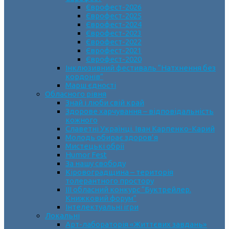
Єврофест-2026
Єврофест-2025
Єврофест-2024
Єврофест-2023
Єврофест-2022
Єврофест-2021
Єврофест-2020
Інклюзивний фестиваль “Натхнення без
кордонів”
Марш єдності
Обласного рівня
Знай і люби свій край
Здорове харчування – відповідальність
кожного
Славетні Українці. Іван Карпенко-Карий
Молодь обирає здоров’я
Мистецькі обрії
Humor Fest
За нашу свободу
Кіровоградщина – територія
толерантного простору
ІII обласний конкурс “Буктрейлер.
Книжковий форум”
Інтелектуальні ігри
Локальні
Арт-лабораторія «Життєвих завдань»