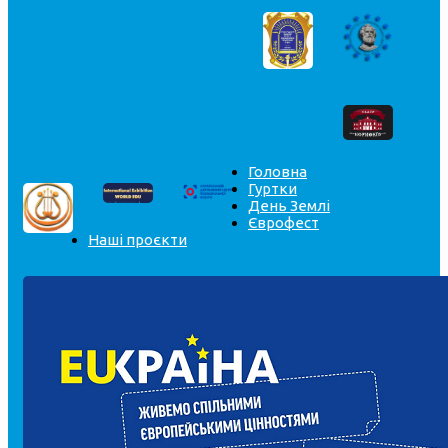
Головна
Гуртки
День Землі
Єврофест
Наші проєкти