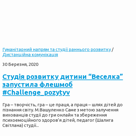
Гуманітарний напрям та студії раннього розвитку
/
Дистанційна комунікація
30 Березня, 2020
Cтудія розвитку дитини “Веселка”
запустила флешмоб
#Challenge_pozytyv
Гра – творчість, гра – це праця, а праця – шлях дітей до
пізнання світу. М.Вашуленко Саме з метою залучення
вихованців студії до гри онлайн та збереження
психоемоційного здоров’я дітей, педагог (Шалига
Світлана) студії...