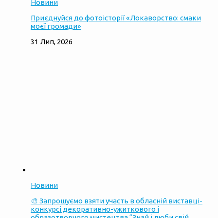
Новини
Приєднуйся до фотоісторії «Локаворство: смаки
моєї громади»
31 Лип, 2026
Новини
🎨 Запрошуємо взяти участь в обласній виставці-
конкурсі декоративно-ужиткового і
образотворчого мистецтва “Знай і люби свій