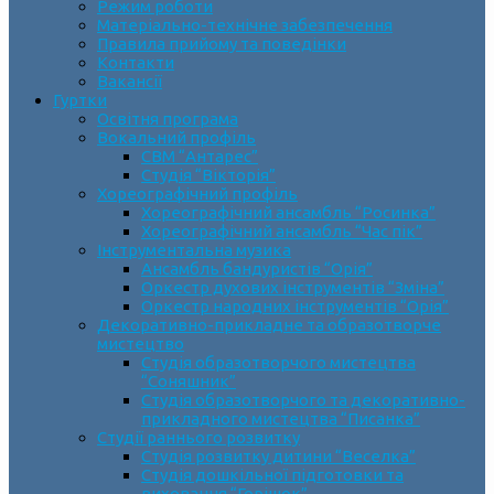
Режим роботи
Матеріально-технічне забезпечення
Правила прийому та поведінки
Контакти
Вакансії
Гуртки
Освітня програма
Вокальний профіль
СВМ “Антарес”
Студія “Вікторія”
Хореографічний профіль
Хореографічний ансамбль “Росинка”
Хореографічний ансамбль “Час пік”
Інструментальна музика
Ансамбль бандуристів “Орія”
Оркестр духових інструментів “Зміна”
Оркестр народних інструментів “Орія”
Декоративно-прикладне та образотворче
мистецтво
Cтудія образотворчого мистецтва
“Соняшник”
Студія образотворчого та декоративно-
прикладного мистецтва “Писанка”
Студії раннього розвитку
Студія розвитку дитини “Веселка”
Студія дошкільної підготовки та
виховання “Горішок”