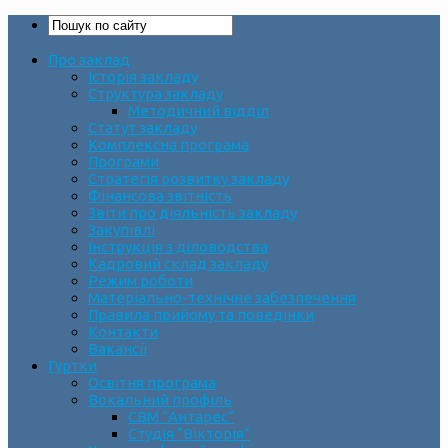
Про заклад
Історія закладу
Структура закладу
Методичний відділ
Статут закладу
Комплексна програма
Програми
Стратегія розвитку закладу
Фінансова звітність
Звіти про діяльність закладу
Закупівлі
Інструкція з діловодства
Кадровий склад закладу
Режим роботи
Матеріально-технічне забезпечення
Правила прийому та поведінки
Контакти
Вакансії
Гуртки
Освітня програма
Вокальний профіль
СВМ “Антарес”
Студія “Вікторія”