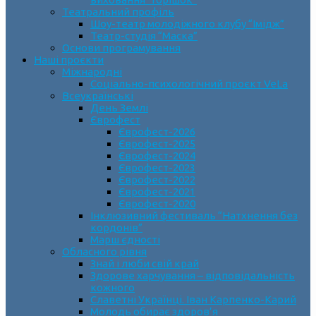
Театральний профіль
Шоу-театр молодіжного клубу “Імідж”
Театр-студія “Маска”
Основи програмування
Наші проєкти
Міжнародні
Соціально-психологічний проєкт VeLa
Всеукраїнські
День Землі
Єврофест
Єврофест-2026
Єврофест-2025
Єврофест-2024
Єврофест-2023
Єврофест-2022
Єврофест-2021
Єврофест-2020
Інклюзивний фестиваль “Натхнення без
кордонів”
Марш єдності
Обласного рівня
Знай і люби свій край
Здорове харчування – відповідальність
кожного
Славетні Українці. Іван Карпенко-Карий
Молодь обирає здоров’я