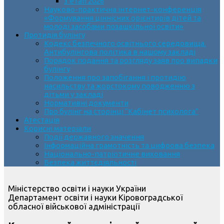
3 етап 2026
Науково-практична інтернет-конференція
«Формування ціннісних орієнтирів дітей та
молоді засобами позашкільної освіти»
Протидія булінгу
Кодекс безпечного освітнього середовища.
Антибулінгова політика в нашому закладі
Порядок подання та розгляду заяв про випадки
булінгу
Положення про запобігання і протидію
насильству та жорстокому поводженню з
дітьми у закладі
Нормативні документи
Про булінг на сторінці “Кабінет психолога”
Атестація
Корисні матеріали
Події державного значення
Інформаційна грамотність та цифрова безпека
Національно-патріотичне виховання
Безпека життєдіяльності
Міністерство освіти і науки України
Департамент освіти і науки Кіровоградської
обласної військової адміністрації