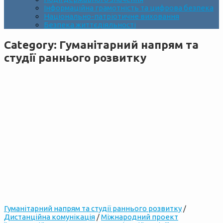
Інформаційна грамотність та цифрова безпека
Національно-патріотичне виховання
Безпека життєдіяльності
Category:
Гуманітарний напрям та
студії раннього розвитку
Гуманітарний напрям та студії раннього розвитку
/
Дистанційна комунікація
/
Міжнародний проект