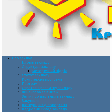
Про заклад
Історія закладу
Структура закладу
Методичний відділ
Статут закладу
Комплексна програма
Програми
Стратегія розвитку закладу
Фінансова звітність
Звіти про діяльність закладу
Закупівлі
Інструкція з діловодства
Кадровий склад закладу