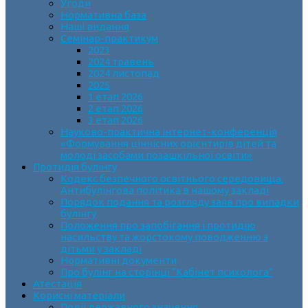
Угоди
Нормативна база
Наші видання
Семінар-практикум
2023
2024 травень
2024 листопад
2025
1 етап 2026
2 етап 2026
3 етап 2026
Науково-практична інтернет-конференція
«Формування ціннісних орієнтирів дітей та
молоді засобами позашкільної освіти»
Протидія булінгу
Кодекс безпечного освітнього середовища.
Антибулінгова політика в нашому закладі
Порядок подання та розгляду заяв про випадки
булінгу
Положення про запобігання і протидію
насильству та жорстокому поводженню з
дітьми у закладі
Нормативні документи
Про булінг на сторінці “Кабінет психолога”
Атестація
Корисні матеріали
Події державного значення