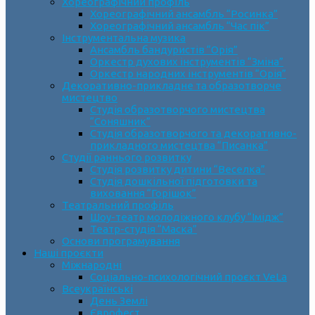
Хореографічний профіль
Хореографічний ансамбль “Росинка”
Хореографічний ансамбль “Час пік”
Інструментальна музика
Ансамбль бандуристів “Орія”
Оркестр духових інструментів “Зміна”
Оркестр народних інструментів “Орія”
Декоративно-прикладне та образотворче
мистецтво
Cтудія образотворчого мистецтва
“Соняшник”
Студія образотворчого та декоративно-
прикладного мистецтва “Писанка”
Студії раннього розвитку
Студія розвитку дитини “Веселка”
Студія дошкільної підготовки та
виховання “Горішок”
Театральний профіль
Шоу-театр молодіжного клубу “Імідж”
Театр-студія “Маска”
Основи програмування
Наші проєкти
Міжнародні
Соціально-психологічний проєкт VeLa
Всеукраїнські
День Землі
Єврофест