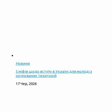
Новини
5 міфів щодо вступу в Україні для молоді з
окупованих територій
17 Чер, 2026