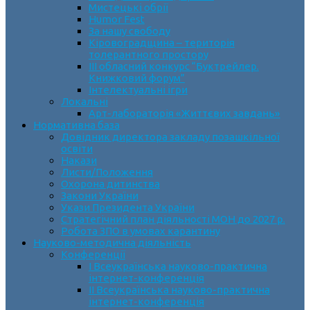
Мистецькі обрії
Humor Fest
За нашу свободу
Кіровоградщина – територія
толерантного простору
ІII обласний конкурс “Буктрейлер.
Книжковий форум”
Інтелектуальні ігри
Локальні
Арт-лабораторія «Життєвих завдань»
Нормативна база
Довідник директора закладу позашкільної
освіти
Накази
Листи/Положення
Охорона дитинства
Закони України
Укази Президента України
Стратегічний план діяльності МОН до 2027 р.
Робота ЗПО в умовах карантину
Науково-методична діяльність
Конференції
І Всеукраїнська науково-практична
інтернет-конференція
ІІ Всеукраїнська науково-практична
інтернет-конференція