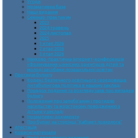
Угоди
Нормативна база
Наші видання
Семінар-практикум
2023
2024 травень
2024 листопад
2025
1 етап 2026
2 етап 2026
3 етап 2026
Науково-практична інтернет-конференція
«Формування ціннісних орієнтирів дітей та
молоді засобами позашкільної освіти»
Протидія булінгу
Кодекс безпечного освітнього середовища.
Антибулінгова політика в нашому закладі
Порядок подання та розгляду заяв про випадки
булінгу
Положення про запобігання і протидію
насильству та жорстокому поводженню з
дітьми у закладі
Нормативні документи
Про булінг на сторінці “Кабінет психолога”
Атестація
Корисні матеріали
Події державного значення