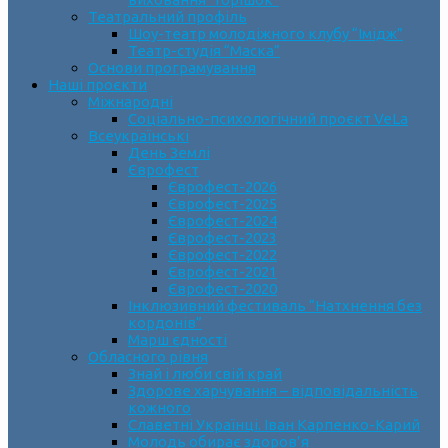
Театральний профіль
Шоу-театр молодіжного клубу “Імідж”
Театр-студія “Маска”
Основи програмування
Наші проєкти
Міжнародні
Соціально-психологічний проєкт VeLa
Всеукраїнські
День Землі
Єврофест
Єврофест-2026
Єврофест-2025
Єврофест-2024
Єврофест-2023
Єврофест-2022
Єврофест-2021
Єврофест-2020
Інклюзивний фестиваль “Натхнення без
кордонів”
Марш єдності
Обласного рівня
Знай і люби свій край
Здорове харчування – відповідальність
кожного
Славетні Українці. Іван Карпенко-Карий
Молодь обирає здоров’я