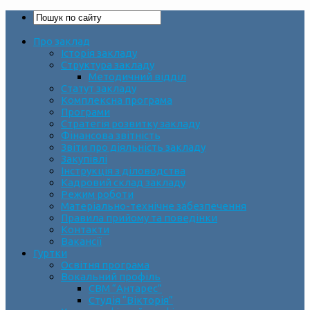
Про заклад
Історія закладу
Структура закладу
Методичний відділ
Статут закладу
Комплексна програма
Програми
Стратегія розвитку закладу
Фінансова звітність
Звіти про діяльність закладу
Закупівлі
Інструкція з діловодства
Кадровий склад закладу
Режим роботи
Матеріально-технічне забезпечення
Правила прийому та поведінки
Контакти
Вакансії
Гуртки
Освітня програма
Вокальний профіль
СВМ “Антарес”
Студія “Вікторія”