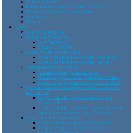
Режим роботи
Матеріально-технічне забезпечення
Правила прийому та поведінки
Контакти
Вакансії
Гуртки
Освітня програма
Вокальний профіль
СВМ “Антарес”
Студія “Вікторія”
Хореографічний профіль
Хореографічний ансамбль “Росинка”
Хореографічний ансамбль “Час пік”
Інструментальна музика
Ансамбль бандуристів “Орія”
Оркестр духових інструментів “Зміна”
Оркестр народних інструментів “Орія”
Декоративно-прикладне та образотворче
мистецтво
Cтудія образотворчого мистецтва
“Соняшник”
Студія образотворчого та декоративно-
прикладного мистецтва “Писанка”
Студії раннього розвитку
Студія розвитку дитини “Веселка”
Студія дошкільної підготовки та
виховання “Горішок”