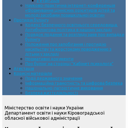
3 етап 2026
Науково-практична інтернет-конференція
«Формування ціннісних орієнтирів дітей та
молоді засобами позашкільної освіти»
Протидія булінгу
Кодекс безпечного освітнього середовища.
Антибулінгова політика в нашому закладі
Порядок подання та розгляду заяв про випадки
булінгу
Положення про запобігання і протидію
насильству та жорстокому поводженню з
дітьми у закладі
Нормативні документи
Про булінг на сторінці “Кабінет психолога”
Атестація
Корисні матеріали
Події державного значення
Інформаційна грамотність та цифрова безпека
Національно-патріотичне виховання
Безпека життєдіяльності
Міністерство освіти і науки України
Департамент освіти і науки Кіровоградської
обласної військової адміністрації