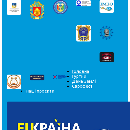
Головна
Гуртки
День Землі
Єврофест
Наші проєкти