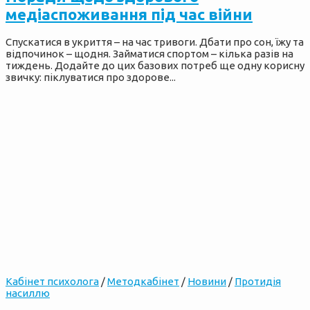
медіаспоживання під час війни
Спускатися в укриття – на час тривоги. Дбати про сон, їжу та
відпочинок – щодня. Займатися спортом – кілька разів на
тиждень. Додайте до цих базових потреб ще одну корисну
звичку: піклуватися про здорове...
Кабінет психолога
/
Методкабінет
/
Новини
/
Протидія
насиллю