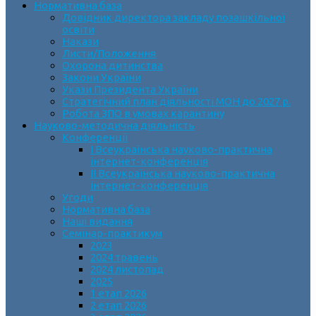
Нормативна база
Довідник директора закладу позашкільної
освіти
Накази
Листи/Положення
Охорона дитинства
Закони України
Укази Президента України
Стратегічний план діяльності МОН до 2027 р.
Робота ЗПО в умовах карантину
Науково-методична діяльність
Конференції
І Всеукраїнська науково-практична
інтернет-конференція
ІІ Всеукраїнська науково-практична
інтернет-конференція
Угоди
Нормативна база
Наші видання
Семінар-практикум
2023
2024 травень
2024 листопад
2025
1 етап 2026
2 етап 2026