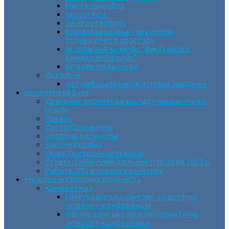
Мистецькі обрії
Humor Fest
За нашу свободу
Кіровоградщина – територія
толерантного простору
ІII обласний конкурс “Буктрейлер.
Книжковий форум”
Інтелектуальні ігри
Локальні
Арт-лабораторія «Життєвих завдань»
Нормативна база
Довідник директора закладу позашкільної
освіти
Накази
Листи/Положення
Охорона дитинства
Закони України
Укази Президента України
Стратегічний план діяльності МОН до 2027 р.
Робота ЗПО в умовах карантину
Науково-методична діяльність
Конференції
І Всеукраїнська науково-практична
інтернет-конференція
ІІ Всеукраїнська науково-практична
інтернет-конференція