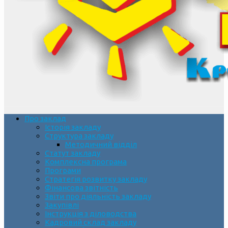
Про заклад
Історія закладу
Структура закладу
Методичний відділ
Статут закладу
Комплексна програма
Програми
Стратегія розвитку закладу
Фінансова звітність
Звіти про діяльність закладу
Закупівлі
Інструкція з діловодства
Кадровий склад закладу