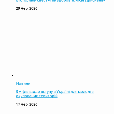
Вікторина-квест «Ген здоровʼя: місія здійснена»
29 Чер, 2026
Новини
5 міфів щодо вступу в Україні для молоді з
окупованих територій
17 Чер, 2026