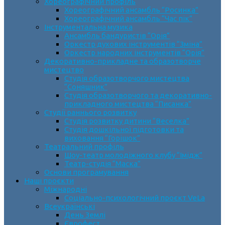
Хореографічний профіль
Хореографічний ансамбль “Росинка”
Хореографічний ансамбль “Час пік”
Інструментальна музика
Ансамбль бандуристів “Орія”
Оркестр духових інструментів “Зміна”
Оркестр народних інструментів “Орія”
Декоративно-прикладне та образотворче
мистецтво
Cтудія образотворчого мистецтва
“Соняшник”
Студія образотворчого та декоративно-
прикладного мистецтва “Писанка”
Студії раннього розвитку
Студія розвитку дитини “Веселка”
Студія дошкільної підготовки та
виховання “Горішок”
Театральний профіль
Шоу-театр молодіжного клубу “Імідж”
Театр-студія “Маска”
Основи програмування
Наші проєкти
Міжнародні
Соціально-психологічний проєкт VeLa
Всеукраїнські
День Землі
Єврофест