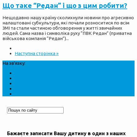
Що таке “Редан” і що з цим робити?
Нещодавно нашу країну сколихнули новини про агресивно
налаштовані субкультури, які почали розноситися по всім
ЗМІ та стали частиною обговорення у житті звичайних
людей. Сама назва і символіка руху “ПВК Редан” (приватна
військова компанія “Редан”)...
Наступна сторінка »
На зв'язку:
Бажаєте записати Вашу дитину в один з наших