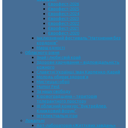
Єврофест-2026
Єврофест-2025
Єврофест-2024
Єврофест-2023
Єврофест-2022
Єврофест-2021
Єврофест-2020
Інклюзивний фестиваль “Натхнення без
кордонів”
Марш єдності
Обласного рівня
Знай і люби свій край
Здорове харчування – відповідальність
кожного
Славетні Українці. Іван Карпенко-Карий
Молодь обирає здоров’я
Мистецькі обрії
Humor Fest
За нашу свободу
Кіровоградщина – територія
толерантного простору
ІII обласний конкурс “Буктрейлер.
Книжковий форум”
Інтелектуальні ігри
Локальні
Арт-лабораторія «Життєвих завдань»