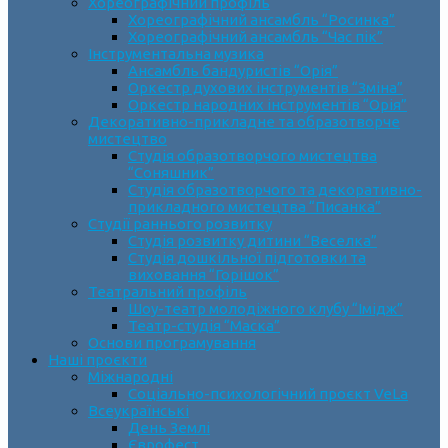
Хореографічний профіль
Хореографічний ансамбль “Росинка”
Хореографічний ансамбль “Час пік”
Інструментальна музика
Ансамбль бандуристів “Орія”
Оркестр духових інструментів “Зміна”
Оркестр народних інструментів “Орія”
Декоративно-прикладне та образотворче
мистецтво
Cтудія образотворчого мистецтва
“Соняшник”
Студія образотворчого та декоративно-
прикладного мистецтва “Писанка”
Студії раннього розвитку
Студія розвитку дитини “Веселка”
Студія дошкільної підготовки та
виховання “Горішок”
Театральний профіль
Шоу-театр молодіжного клубу “Імідж”
Театр-студія “Маска”
Основи програмування
Наші проєкти
Міжнародні
Соціально-психологічний проєкт VeLa
Всеукраїнські
День Землі
Єврофест