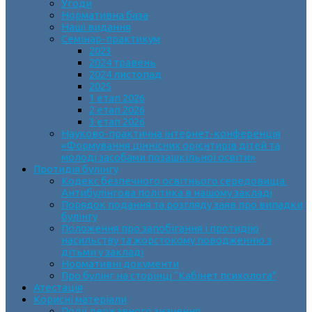
Угоди
Нормативна база
Наші видання
Семінар-практикум
2023
2024 травень
2024 листопад
2025
1 етап 2026
2 етап 2026
3 етап 2026
Науково-практична інтернет-конференція
«Формування ціннісних орієнтирів дітей та
молоді засобами позашкільної освіти»
Протидія булінгу
Кодекс безпечного освітнього середовища.
Антибулінгова політика в нашому закладі
Порядок подання та розгляду заяв про випадки
булінгу
Положення про запобігання і протидію
насильству та жорстокому поводженню з
дітьми у закладі
Нормативні документи
Про булінг на сторінці “Кабінет психолога”
Атестація
Корисні матеріали
Події державного значення