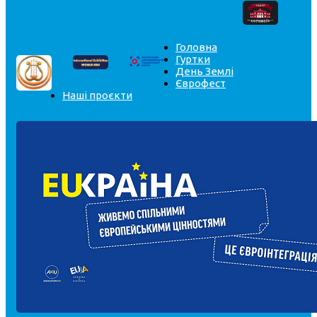
Головна
Гуртки
День Землі
Єврофест
Наші проєкти