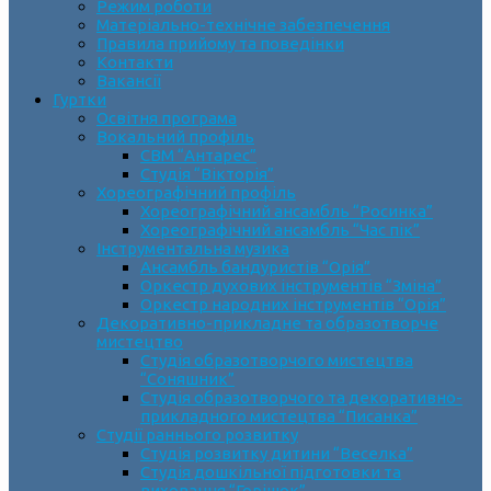
Режим роботи
Матеріально-технічне забезпечення
Правила прийому та поведінки
Контакти
Вакансії
Гуртки
Освітня програма
Вокальний профіль
СВМ “Антарес”
Студія “Вікторія”
Хореографічний профіль
Хореографічний ансамбль “Росинка”
Хореографічний ансамбль “Час пік”
Інструментальна музика
Ансамбль бандуристів “Орія”
Оркестр духових інструментів “Зміна”
Оркестр народних інструментів “Орія”
Декоративно-прикладне та образотворче
мистецтво
Cтудія образотворчого мистецтва
“Соняшник”
Студія образотворчого та декоративно-
прикладного мистецтва “Писанка”
Студії раннього розвитку
Студія розвитку дитини “Веселка”
Студія дошкільної підготовки та
виховання “Горішок”