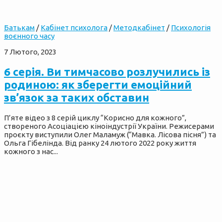
Батькам
/
Кабінет психолога
/
Методкабінет
/
Психологія
воєнного часу
7 Лютого, 2023
6 серія. Ви тимчасово розлучились із
родиною: як зберегти емоційний
зв’язок за таких обставин
П’яте відео з 8 серій циклу “Корисно для кожного”,
створеного Асоціацією кіноіндустрії України. Режисерами
проєкту виступили Олег Маламуж (“Мавка. Лісова пісня”) та
Ольга Гібелінда. Від ранку 24 лютого 2022 року життя
кожного з нас...