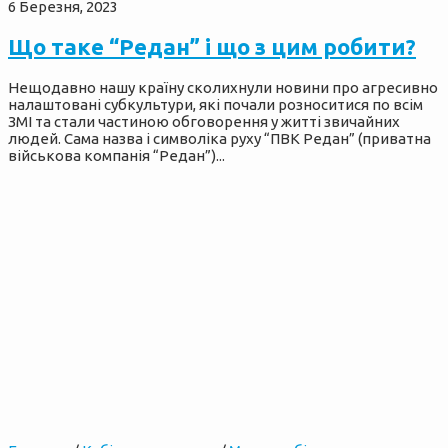
6 Березня, 2023
Що таке “Редан” і що з цим робити?
Нещодавно нашу країну сколихнули новини про агресивно
налаштовані субкультури, які почали розноситися по всім
ЗМІ та стали частиною обговорення у житті звичайних
людей. Сама назва і символіка руху “ПВК Редан” (приватна
військова компанія “Редан”)...