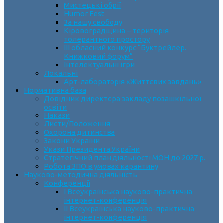
Мистецькі обрії
Humor Fest
За нашу свободу
Кіровоградщина – територія
толерантного простору
ІII обласний конкурс “Буктрейлер.
Книжковий форум”
Інтелектуальні ігри
Локальні
Арт-лабораторія «Життєвих завдань»
Нормативна база
Довідник директора закладу позашкільної
освіти
Накази
Листи/Положення
Охорона дитинства
Закони України
Укази Президента України
Стратегічний план діяльності МОН до 2027 р.
Робота ЗПО в умовах карантину
Науково-методична діяльність
Конференції
І Всеукраїнська науково-практична
інтернет-конференція
ІІ Всеукраїнська науково-практична
інтернет-конференція