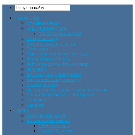
Про заклад
Історія закладу
Структура закладу
Методичний відділ
Статут закладу
Комплексна програма
Програми
Стратегія розвитку закладу
Фінансова звітність
Звіти про діяльність закладу
Закупівлі
Інструкція з діловодства
Кадровий склад закладу
Режим роботи
Матеріально-технічне забезпечення
Правила прийому та поведінки
Контакти
Вакансії
Гуртки
Освітня програма
Вокальний профіль
СВМ “Антарес”
Студія “Вікторія”