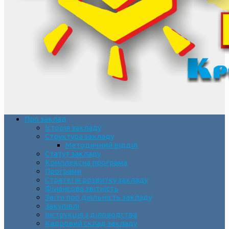
Про заклад
Історія закладу
Структура закладу
Методичний відділ
Статут закладу
Комплексна програма
Програми
Стратегія розвитку закладу
Фінансова звітність
Звіти про діяльність закладу
Закупівлі
Інструкція з діловодства
Кадровий склад закладу