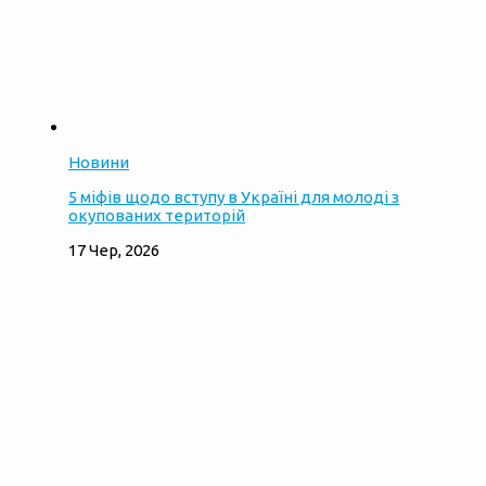
Новини
5 міфів щодо вступу в Україні для молоді з
окупованих територій
17 Чер, 2026