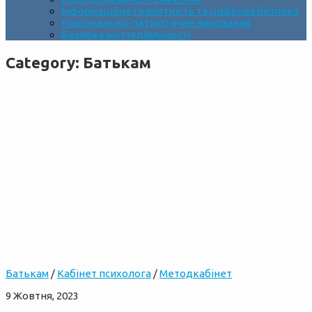
Інформаційна грамотність та цифрова безпека
Національно-патріотичне виховання
Безпека життєдіяльності
Category:
Батькам
Батькам
/
Кабінет психолога
/
Методкабінет
9 Жовтня, 2023