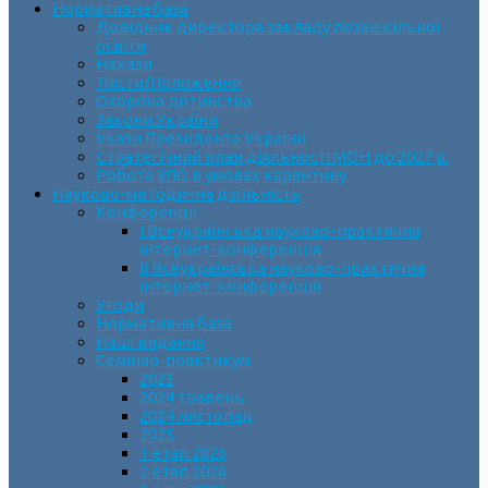
Нормативна база
Довідник директора закладу позашкільної
освіти
Накази
Листи/Положення
Охорона дитинства
Закони України
Укази Президента України
Стратегічний план діяльності МОН до 2027 р.
Робота ЗПО в умовах карантину
Науково-методична діяльність
Конференції
І Всеукраїнська науково-практична
інтернет-конференція
ІІ Всеукраїнська науково-практична
інтернет-конференція
Угоди
Нормативна база
Наші видання
Семінар-практикум
2023
2024 травень
2024 листопад
2025
1 етап 2026
2 етап 2026