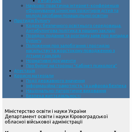
3 етап 2026
Науково-практична інтернет-конференція
«Формування ціннісних орієнтирів дітей та
молоді засобами позашкільної освіти»
Протидія булінгу
Кодекс безпечного освітнього середовища.
Антибулінгова політика в нашому закладі
Порядок подання та розгляду заяв про випадки
булінгу
Положення про запобігання і протидію
насильству та жорстокому поводженню з
дітьми у закладі
Нормативні документи
Про булінг на сторінці “Кабінет психолога”
Атестація
Корисні матеріали
Події державного значення
Інформаційна грамотність та цифрова безпека
Національно-патріотичне виховання
Безпека життєдіяльності
Міністерство освіти і науки України
Департамент освіти і науки Кіровоградської
обласної військової адміністрації