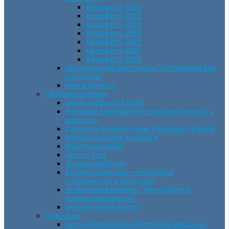
Єврофест-2026
Єврофест-2025
Єврофест-2024
Єврофест-2023
Єврофест-2022
Єврофест-2021
Єврофест-2020
Інклюзивний фестиваль “Натхнення без
кордонів”
Марш єдності
Обласного рівня
Знай і люби свій край
Здорове харчування – відповідальність
кожного
Славетні Українці. Іван Карпенко-Карий
Молодь обирає здоров’я
Мистецькі обрії
Humor Fest
За нашу свободу
Кіровоградщина – територія
толерантного простору
ІII обласний конкурс “Буктрейлер.
Книжковий форум”
Інтелектуальні ігри
Локальні
Арт-лабораторія «Життєвих завдань»