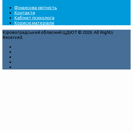
Фінансова звітність
Контакти
Кабінет психолога
Корисні матеріали
Кіровоградський обласний ЦДЮТ © 2026. All Rights
Reserved.