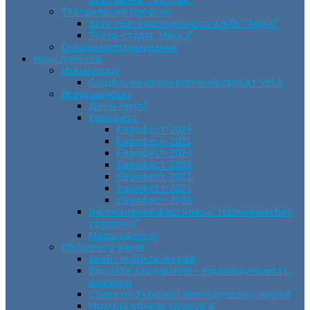
Театральний профіль
Шоу-театр молодіжного клубу “Імідж”
Театр-студія “Маска”
Основи програмування
Наші проєкти
Міжнародні
Соціально-психологічний проєкт VeLa
Всеукраїнські
День Землі
Єврофест
Єврофест-2026
Єврофест-2025
Єврофест-2024
Єврофест-2023
Єврофест-2022
Єврофест-2021
Єврофест-2020
Інклюзивний фестиваль “Натхнення без
кордонів”
Марш єдності
Обласного рівня
Знай і люби свій край
Здорове харчування – відповідальність
кожного
Славетні Українці. Іван Карпенко-Карий
Молодь обирає здоров’я