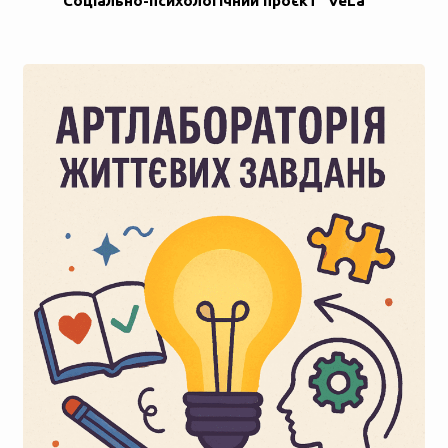
Соціально-психологічний проєкт "VeLa"