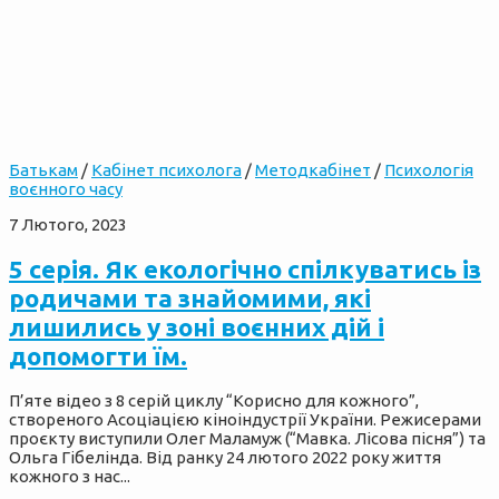
Батькам
/
Кабінет психолога
/
Методкабінет
/
Психологія
воєнного часу
7 Лютого, 2023
5 серія. Як екологічно спілкуватись із
родичами та знайомими, які
лишились у зоні воєнних дій і
допомогти їм.
П’яте відео з 8 серій циклу “Корисно для кожного”,
створеного Асоціацією кіноіндустрії України. Режисерами
проєкту виступили Олег Маламуж (“Мавка. Лісова пісня”) та
Ольга Гібелінда. Від ранку 24 лютого 2022 року життя
кожного з нас...