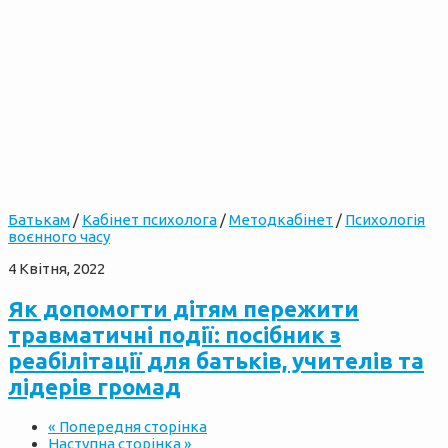
Батькам
/
Кабінет психолога
/
Методкабінет
/
Психологія
воєнного часу
4 Квітня, 2022
Як допомогти дітям пережити
травматичні події: посібник з
реабілітації для батьків, учителів та
лідерів громад
« Попередня сторінка
Наступна сторінка »